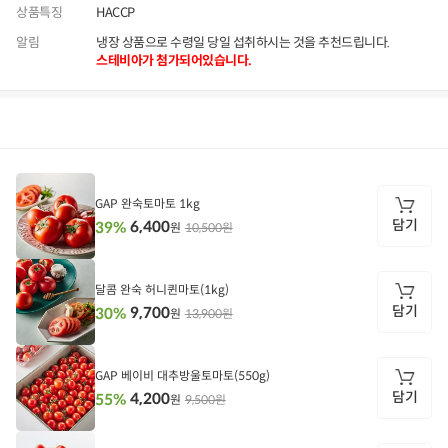
상품특징
HACCP
알림
냉장 상품으로 수령일 당일 섭취하시는 것을 추천드립니다.
스테비아가 첨가되어있습니다.
상품정보
후기
1,617
상품문의
상
품
정
GAP 완숙토마토 1kg
보
담기
6,400
39%
10,500원
원
담
기
달콤 완숙 허니퀸마토(1kg)
담기
9,700
30%
13,900원
원
담
기
GAP 베이비 대추방울토마토(550g)
담기
4,200
55%
9,500원
원
담
기