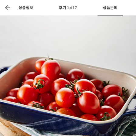
색
바
구
상품정보
후기
1,617
상품문의
니
상공인
농축산물할인
찬들마루
주문/배송
고객센터