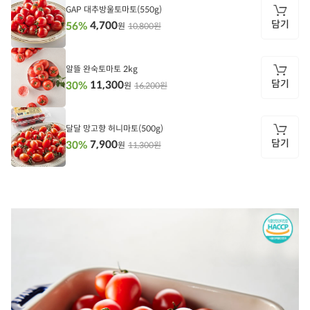
GAP 대추방울토마토(550g)
담기
4,700
56%
10,800원
원
담
기
알뜰 완숙토마토 2kg
담기
11,300
30%
16,200원
원
담
기
달달 망고향 허니마토(500g)
담기
7,900
30%
11,300원
원
담
기