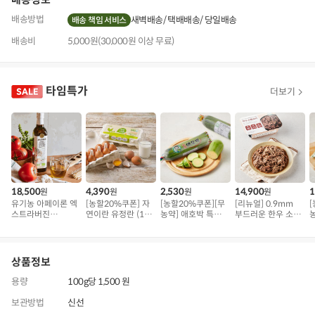
배송방법
새벽배송
택배배송
당일배송
배송 책임 서비스
배송비
5,000원(30,000원 이상 무료)
타임특가
더보기
18,500
4,390
2,530
14,900
1
원
원
원
원
유기농 아페이론 엑
[농할20%쿠폰] 자
[농할20%쿠폰][무
[리뉴얼] 0.9mm
스트라버진
연이란 유정란 (10
농약] 애호박 특품
부드러운 한우 소불
(500ml)
구)
(300g 내외)
고기 (500g)
(
상품정보
용량
100g당 1,500 원
보관방법
신선