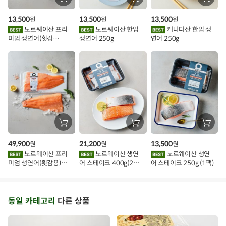
장
장
장
바
바
바
인
구
구
구
13,500
13,500
13,500
원
원
원
니
니
니
이
에
에
에
노르웨이산 프리
노르웨이산 한입
캐나다산 한입 생
담
담
담
미엄 생연어(횟감
생연어 250g
연어 250g
기
기
기
벤
용)250g.1팩
트
장
장
장
바
바
바
구
구
구
49,900
21,200
13,500
원
원
원
니
니
니
에
에
에
노르웨이산 프리
노르웨이산 생연
노르웨이산 생연
담
담
담
미엄 생연어(횟감용)
어 스테이크 400g(2조
어 스테이크 250g (1팩)
기
기
기
1kg
각)
동일 카테고리
다른 상품