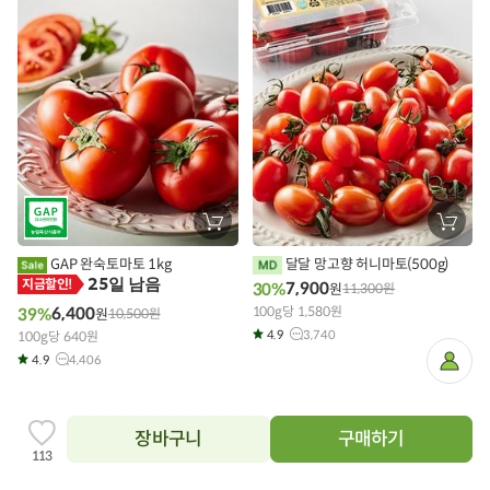
장
장
바
바
구
구
GAP 완숙토마토 1kg
달달 망고향 허니마토(500g)
니
니
25일 남음
에
에
지금할인!
7,900
30%
원
11,300
원
담
담
6,400
기
100g당 1,580원
기
39%
원
10,500
원
4.9
3,740
100g당 640원
4.9
4,406
마
이
페
이
지
장바구니
구매하기
찜
113
하
기
추