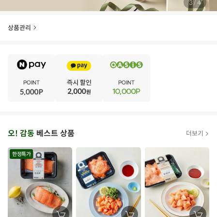
/
4
4
상품관리
E
·
V
·
E
·
N
·
T
오
오! 감동
베스트 상품
더보기
아
시
한정특가
스
추
가
할