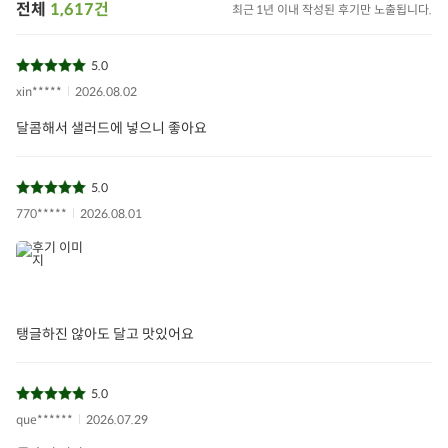
전체
1,617건
최근 1년 이내 작성된 후기만 노출됩니다.
5.0
xin*****
2026.08.02
달콤해서 샐러드에 넣으니 좋아요
대추방울토마토
허니토마토
스테비아토마토
달콤한토마토
방울토마토
아이들식단
지중해식단
5.0
770*****
2026.08.01
상품필수정보 이미지
(자세히보기)
탱글하진 않아도 달고 맛있어요
5.0
que******
2026.07.29