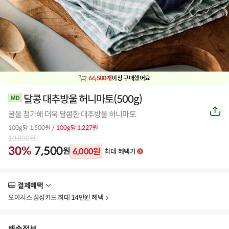
66,500개
이상 구매했어요
달콩 대추방울 허니마토(500g)
공
꿀을 첨가해 더욱 달콤한 대추방울 허니마토
유
하
100g당 1,500원
/ 100g당 1,227원
기
10,800
원
30%
7,500
원
6,000
원
최대 혜택가
결제혜택
더
보
오아시스 삼성카드 최대 14만원 혜택
기
배송정보