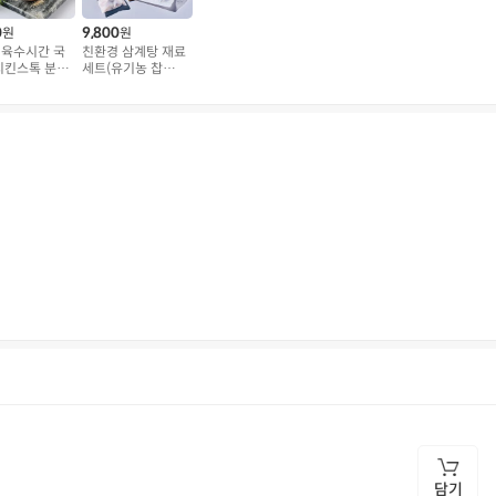
0
9,800
원
원
] 육수시간 국
친환경 삼계탕 재료
치킨스톡 분말
세트(유기농 찹쌀
)
250g+속재료 40g
X 2봉,330g)
상품문의
담기