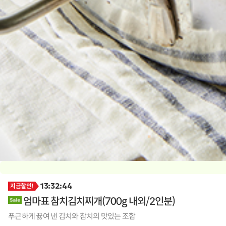
13:32:42
지금할인!
엄마표 참치김치찌개(700g 내외/2인분)
푸근하게 끓여 낸 김치와 참치의 맛있는 조합