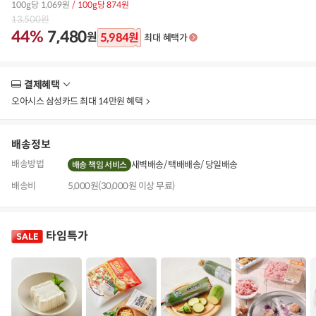
100g당 1,069원
/ 100g당 874원
13,500
원
44%
7,480
원
5,984
원
최대 혜택가
결제혜택
더
보
오아시스 삼성카드 최대 14만원 혜택
기
배송정보
배송방법
새벽배송
택배배송
당일배송
배송 책임 서비스
배송비
5,000원(30,000원 이상 무료)
타임특가