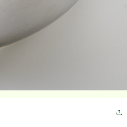
공
유
하
기