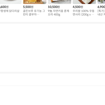
,600
5,500
10,500
4,500
6,90
원
원
원
원
무항생제 닭다리살
골든브루 유기농 그
9無 자연키움 훈제
우리쌀 100% 우동
[특가
린티 콤부차
오리 400g
면사리 (200g x 3
내산 
(480ml)
개)
(100g
후기
1,575