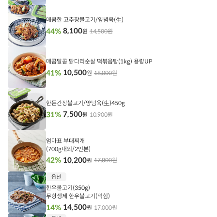
담
기
매콤한 고추장불고기/양념육(生)
8,100
44%
14,500원
원
담
기
매콤달콤 닭다리순살 떡볶음탕(1kg) 용량UP
10,500
41%
18,000원
원
담
기
한돈간장불고기/양념육(生)450g
7,500
31%
10,900원
원
담
기
엄마표 부대찌개
(700g내외/2인분)
10,200
42%
17,800원
원
담
옵션
기
한우불고기(350g)
무항생제 한우불고기(익힘)
14,500
14%
17,000원
원
담