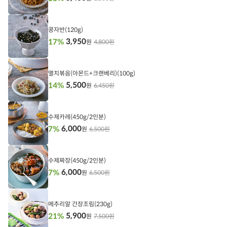
담
기
콩자반(120g)
3,950
17%
4,800원
원
담
기
멸치볶음(아몬드+크랜베리)(100g)
5,500
14%
6,450원
원
담
기
수제카레(450g/2인분)
6,000
7%
6,500원
원
담
기
수제짜장(450g/2인분)
6,000
7%
6,500원
원
담
기
메추리알 간장조림(230g)
5,900
21%
7,500원
원