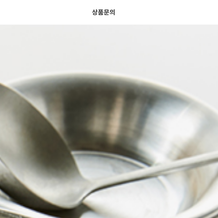
색
바
구
상품문의
니