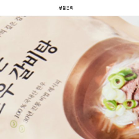
색
바
구
상품문의
니