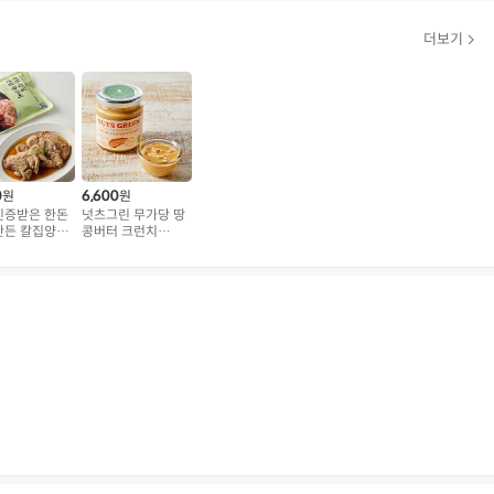
더보기
0
6,600
원
원
인증받은 한돈
넛츠그린 무가당 땅
만든 칼집양념
콩버터 크런치
800g
(200g)