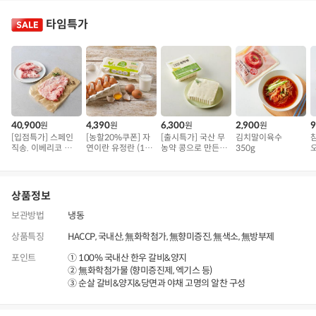
타임특가
40,900
4,390
6,300
2,900
9
원
원
원
원
[입점특가] 스페인
[농할20%쿠폰] 자
[출시특가] 국산 무
김치말이육수
직송. 이베리코 삼
연이란 유정란 (10
농약 콩으로 만든
350g
오
겹덧살 베요타
구)
순두부
상품정보
보관방법
냉동
상품특징
HACCP, 국내산, 無화학첨가, 無향미증진, 無색소, 無방부제
포인트
① 100% 국내산 한우 갈비&양지
② 無화학첨가물 (향미증진제, 엑기스 등)
③ 순살 갈비&양지&당면과 야채 고명의 알찬 구성