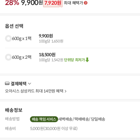
28%
9,900
원
7,920
원
최대 혜택가
옵션 선택
9,900원
600g x 1팩
100g당 1,650원
18,500원
600g x 2팩
100g당 1,542원
단위당 최저가
결제혜택
더
보
오아시스 삼성카드 최대 14만원 혜택
기
배송정보
배송방법
새벽배송
택배배송
당일배송
배송 책임 서비스
배송비
5,000원(30,000원 이상 무료)