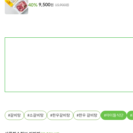
9,500
40%
15,900원
원
담
기
갈비탕
소갈비탕
한우갈비탕
한우 갈비탕
아이들식단