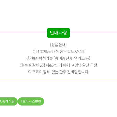
안내사항
[상품안내]
① 100% 국내산 한우 갈비&양지
② 無화학첨가물 (향미증진제, 엑기스 등)
③ 순살 갈비&양지&당면과 야채 고명의 알찬 구성
의 프리미엄 뼈 없는 한우 갈비탕입니다.
지중해식단
오아시스반찬