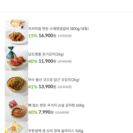
상품정보
상
품
정
프리미엄 한돈 수제양념갈비 (800g/냉동)
보
16,900
15%
19,900원
원
담
기
남도명품 포기김치(2kg)
11,900
40%
19,900원
원
담
기
여수 돌산 갓으로 담근 갓김치(2kg)
13,900
41%
23,900원
원
담
기
뼈 없는 한돈 우거지 순살 감자탕 600g
7,990
40%
13,500원
원
담
기
무항생제 생 오리 정육 슬라이스 500g