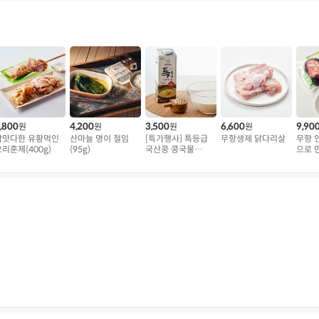
,800
4,200
3,500
6,600
9,90
원
원
원
원
참맛다한 유황먹인
산마늘 명이 절임
[특가행사] 특등급
무항생제 닭다리살
무항 
리훈제(400g)
(95g)
국산콩 콩국물
으로 
(950ml)
왕구이 