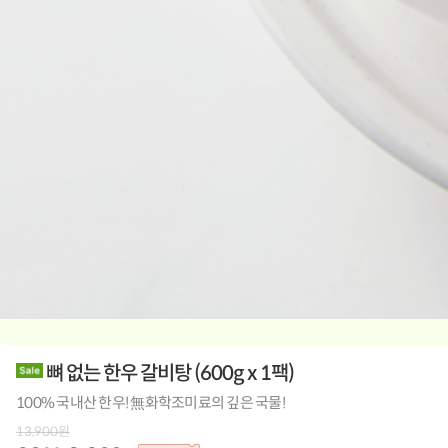
뼈 없는 한우 갈비탕
(
600g x 1팩
)
100% 국내산 한우! 無화학조미료의 깊은 국물!
13,900
원