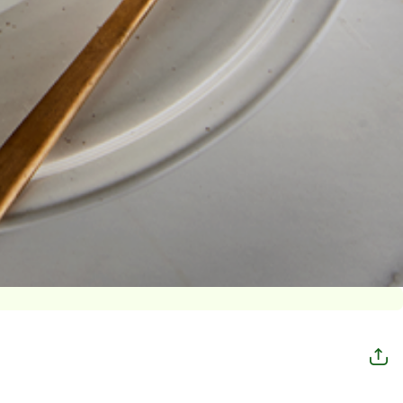
공
유
하
기