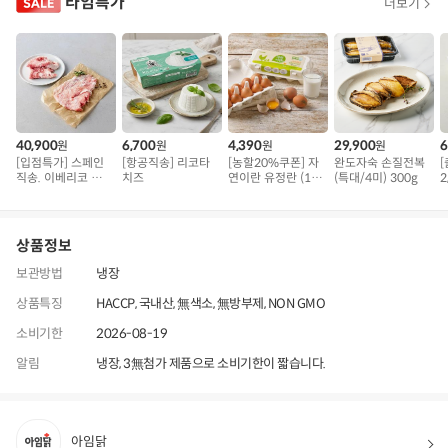
타임특가
더보기
40,900
6,700
4,390
29,900
6
원
원
원
원
[입점특가] 스페인
[항공직송] 리코타
[농할20%쿠폰] 자
완도자숙 손질전복
직송. 이베리코 삼
치즈
연이란 유정란 (10
(특대/4미) 300g
2
겹덧살 베요타
구)
상품정보
보관방법
냉장
상품특징
HACCP, 국내산, 無색소, 無방부제, NON GMO
소비기한
2026-08-19
알림
냉장, 3無첨가 제품으로 소비기한이 짧습니다.
아임닭