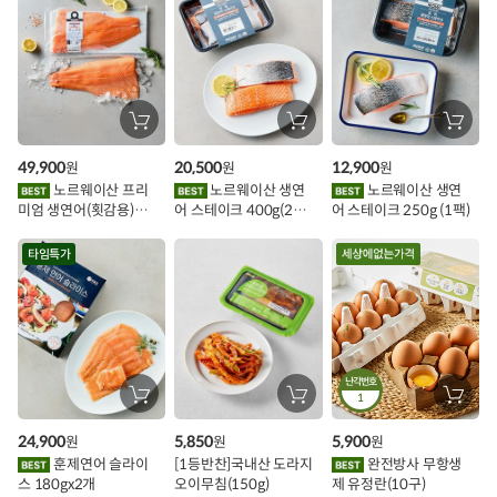
스
추
가
할
장
장
장
바
바
바
인
구
구
구
49,900
20,500
12,900
원
원
원
니
니
니
이
에
에
에
노르웨이산 프리
노르웨이산 생연
노르웨이산 생연
담
담
담
미엄 생연어(횟감용)
어 스테이크 400g(2조
어 스테이크 250g (1팩)
기
기
기
벤
1kg
각)
트
타임특가
난각번호
장
장
1
장
바
바
바
구
구
구
24,900
5,850
5,900
원
원
원
니
니
니
에
에
에
훈제연어 슬라이
[1등반찬]국내산 도라지
완전방사 무항생
담
담
담
스 180gx2개
오이무침(150g)
제 유정란(10구)
기
기
기