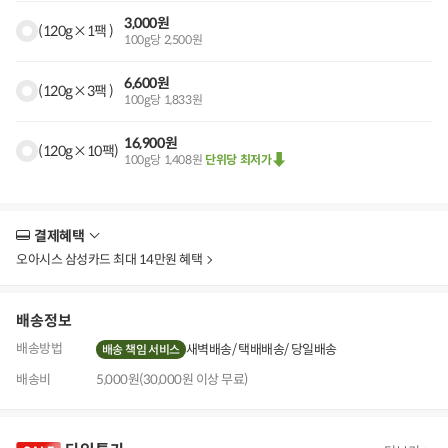
3,000원
(120g×1팩 )
100g당 2,500원
6,600원
(120g×3팩 )
100g당 1,833원
16,900원
(120g×10팩)
100g당 1,408원
단위당 최저가
결제혜택
더
보
오아시스 삼성카드 최대 14만원 혜택
기
배송정보
배송방법
새벽배송
택배배송
당일배송
배송 책임 서비스
배송비
5,000원(30,000원 이상 무료)