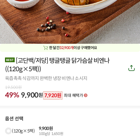
한 달간
32,900개
이상 구매했어요
[고단백/저당] 탱글탱글 닭가슴살 비엔나
공
(
(120g×5팩)
)
유
하
육즙촉촉 식감까지 완벽한 냉장 비엔나 소시지
기
19,500
원
49%
9,900
원
7,920
원
최대 혜택가
옵션 선택
9,900원
(120g×5팩)
100g당 1,650원