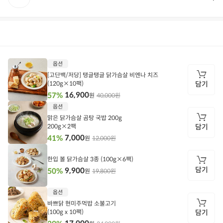
상품정보
후기
5,548
상품문의
상
옵션
품
정
[고단백/저당] 탱글탱글 닭가슴살 비엔나 치즈
보
(120g×10팩)
담기
16,900
57%
40,000원
원
담
옵션
기
맑은 닭가슴살 곰탕 국밥 200g
200g×2팩
담기
7,000
41%
12,000원
원
담
기
한입 볼 닭가슴살 3종 (100g×6팩)
담기
9,900
50%
19,800원
원
담
옵션
기
바쁘닭 현미주먹밥 소불고기
(100g x 10팩)
담기