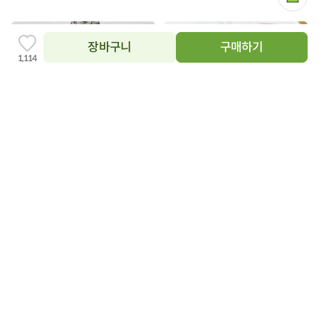
마
이
페
이
타임특가
20%
지
장바구니
구매하기
찜
1,114
하
기
추
닫
가
상품필수정보 이미지
기
이미지를 확대해서 볼 수 있습니다.
장
장
바
바
구
구
[고단백/저당] 탱글탱글 닭가슴
[농할20%쿠폰] 1등급 우리암
니
니
살 비엔나 ((120g×5팩))
에
퇘지 한돈 수육용 삼겹살(500g)
에
담
담
9,900
19,900
49%
39%
원
19,500
원
원
33,000
원
기
기
100g당 1,650원
100g당 3,184원
5.0
5,548
4.8
1,090
20%
20%