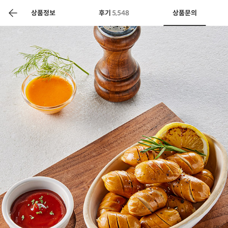
색
바
구
상품정보
후기
5,548
상품문의
니
상공인
농축산물할인
찬들마루
주문/배송
고객센터