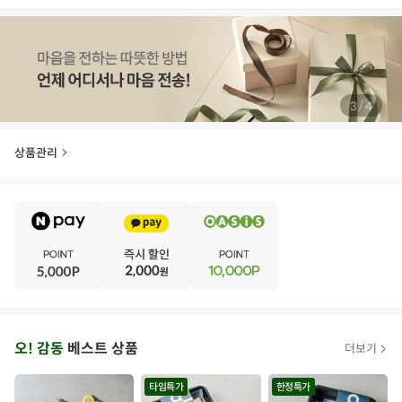
/
4
4
상품관리
E
·
V
·
E
·
N
·
T
오
오! 감동
베스트 상품
더보기
아
시
타임특가
한정특가