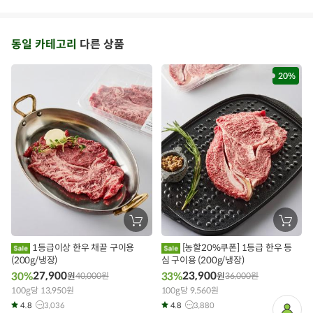
동일 카테고리
다른 상품
20%
닭가슴살비엔나
비엔나소시지
닭가슴살소시지
고단백
장
장
바
바
구
구
저당식품
아이들식단
지중해식단
오아시스반찬
1등급이상 한우 채끝 구이용
[농할20%쿠폰] 1등급 한우 등
니
니
(200g/냉장)
에
심 구이용 (200g/냉장)
에
담
담
27,900
23,900
30%
33%
원
40,000
원
원
36,000
원
기
기
상품필수정보 이미지
(자세히보기)
100g당 13,950원
100g당 9,560원
4.8
3,036
4.8
3,880