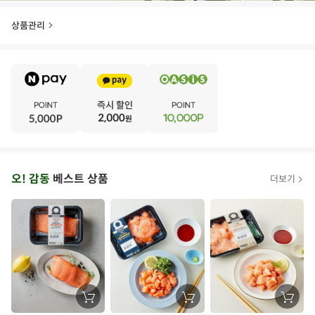
상품관리
E
·
V
·
E
·
N
·
T
오
오! 감동
베스트 상품
더보기
아
시
스
추
가
할
장
장
장
바
바
바
인