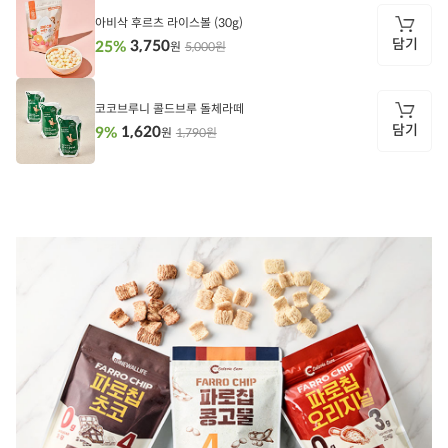
기
아비삭 후르츠 라이스볼 (30g)
담기
3,750
25%
5,000원
원
담
기
코코브루니 콜드브루 돌체라떼
담기
1,620
9%
1,790원
원
담
기