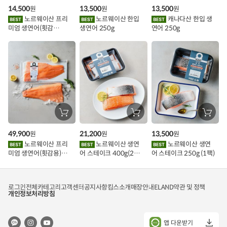
구
구
구
14,500
13,500
13,500
원
원
원
니
니
니
이
에
에
에
노르웨이산 프리
노르웨이산 한입
캐나다산 한입 생
담
담
담
미엄 생연어(횟감
생연어 250g
연어 250g
기
기
기
벤
용)250g.1팩
트
장
장
장
바
바
바
구
구
구
49,900
21,200
13,500
원
원
원
니
니
니
에
에
에
노르웨이산 프리
노르웨이산 생연
노르웨이산 생연
담
담
담
미엄 생연어(횟감용)
어 스테이크 400g(2조
어 스테이크 250g (1팩)
기
기
기
1kg
각)
로그인
전체카테고리
고객센터
공지사항
킴스소개
매장안내
ELAND
약관 및 정책
개인정보처리방침
앱 다운받기