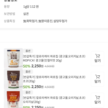
용량
1g당 112 원
보관방법
실온
상품특징
無화학첨가, 無향미증진, 설탕무첨가
상품정보
후기
1,066
상품문의
상
옵션
품
정
[반값특가] 칼로리케어 파로칩 (콩고물,오리지날,초코)
보
MDPICK! 콩고물(인절미맛 20g)
담기
2,250
50%
4,500원
원
담
옵션
기
[반값특가] 칼로리케어 파로칩 (콩고물,오리지날,초코)
초코(20g)
담기
2,250
50%
4,500원
원
담
옵션
기
[반값특가] 칼로리케어 파로칩 (콩고물,오리지날,초코)
오리지날(20g)
담기
2,250
50%
4,500원
원