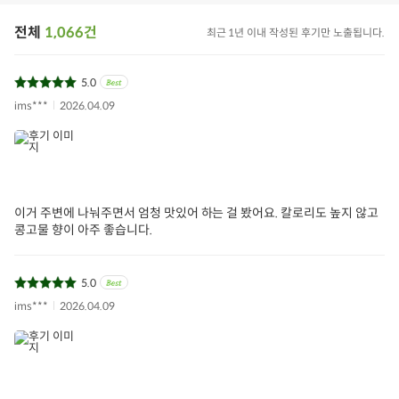
파로
파로칩
저칼로리
다이어트간식
건강간식
전체
1,066건
아이들식단
지중해식단
오아시스반찬
최근 1년 이내 작성된 후기만 노출됩니다.
5.0
상품필수정보 이미지
(자세히보기)
ims***
2026.04.09
이거 주변에 나눠주면서 엄청 맛있어 하는 걸 봤어요. 칼로리도 높지 않고
콩고물 향이 아주 좋습니다.
5.0
ims***
2026.04.09