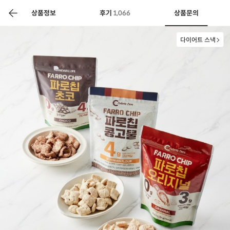
색
바
구
상품정보
후기
1,066
상품문의
니
다이어트 스낵
상공인
농축산물할인
찬들마루
주문/배송
고객센터