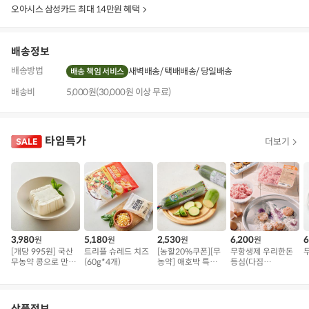
보
오아시스 삼성카드 최대 14만원 혜택
기
배송정보
배송방법
새벽배송
택배배송
당일배송
배송 책임 서비스
배송비
5,000원(30,000원 이상 무료)
타임특가
더보기
3,980
5,180
2,530
6,200
6
원
원
원
원
[개당 995원] 국산
트리플 슈레드 치즈
[농할20%쿠폰][무
무항생제 우리한돈
무농약 콩으로 만든
(60g*4개)
농약] 애호박 특품
등심(다짐
연두부
(300g 내외)
육/300g)
상품정보