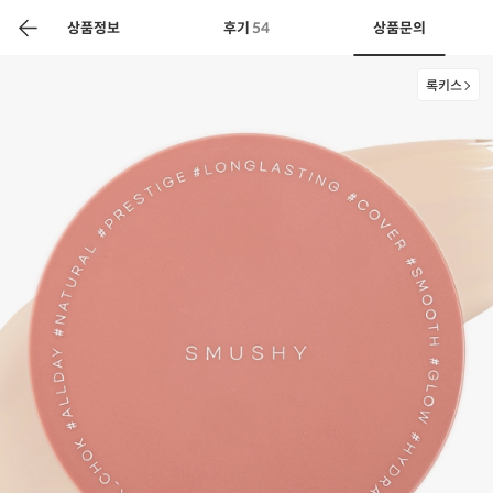
색
바
구
상품정보
후기
54
상품문의
니
록키스
상공인
농축산물할인
찬들마루
주문/배송
고객센터