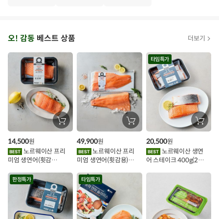
·
T
오
오! 감동
베스트 상품
더보기
아
시
타임특가
스
추
가
할
장
장
장
바
바
바
인
구
구
구
14,500
49,900
20,500
원
원
원
니
니
니
이
에
에
에
노르웨이산 프리
노르웨이산 프리
노르웨이산 생연
담
담
담
미엄 생연어(횟감
미엄 생연어(횟감용)
어 스테이크 400g(2조
기
기
기
벤
용)250g.1팩
1kg
각)
트
한정특가
타임특가