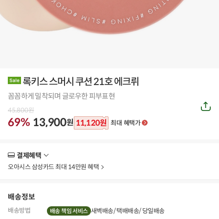
록키스 스머시 쿠션 21호 에크뤼
꼼꼼하게 밀착되며 글로우한 피부표현
공
45,800
원
유
하
69%
13,900
원
11,120
원
최대 혜택가
기
결제혜택
더
보
오아시스 삼성카드 최대 14만원 혜택
기
배송정보
배송방법
새벽배송
택배배송
당일배송
배송 책임 서비스