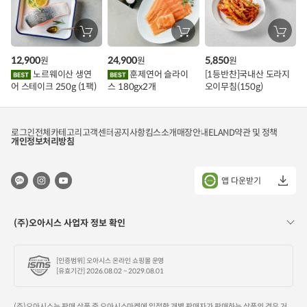
장
장
장
바
바
바
구
구
구
12,900
24,900
5,850
원
원
원
니
니
니
에
에
에
노르웨이산 생연
훈제연어 슬라이
[1등반찬]국내산 도라지
담
담
담
어 스테이크 250g (1팩)
스 180gx2개
오이무침(150g)
기
기
기
로그인
전체카테고리
고객센터
공지사항
킴스소개
매장안내
ELAND
약관 및 정책
개인정보처리방침
앱 다운받기
(주)오아시스 사업자 정보 확인
[인증범위] 오아시스 온라인 쇼핑몰 운영
[유효기간] 2026.08.02 ~ 2029.08.01
(주)오아시스는 판매 상품 중 오아시스마켓에 입점한 개별 판매자가 판매하는 상품의 경우 거