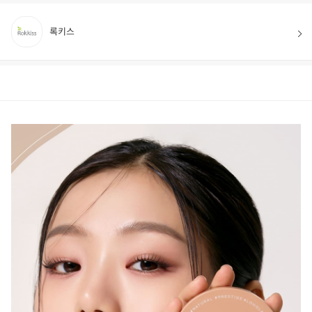
록키스
상품정보
후기
54
상품문의
상
품
정
보