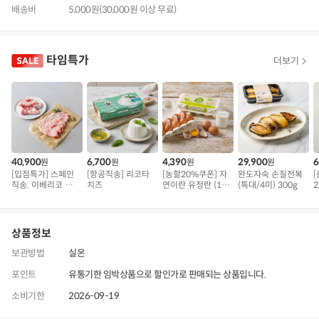
배송비
5,000원(30,000원 이상 무료)
타임특가
더보기
40,900
6,700
4,390
29,900
6
원
원
원
원
[입점특가] 스페인
[항공직송] 리코타
[농할20%쿠폰] 자
완도자숙 손질전복
직송. 이베리코 삼
치즈
연이란 유정란 (10
(특대/4미) 300g
2
겹덧살 베요타
구)
상품정보
보관방법
실온
포인트
유통기한 임박상품으로 할인가로 판매되는 상품입니다.
소비기한
2026-09-19