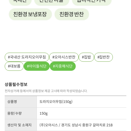
국내산 도라지오이무침
오아시스반찬
집밥
집반찬
대보름
아이들식단
지중해식단
상품필수정보
전자상거래 등에서의 상품정보 제공 고시에 따라 작성되었습니다.
상품명
도라지오이무침(150g)
용량/수량
150g
생산자 및 소재지
(주)오아시스 / 경기도 성남시 중원구 갈마치로 218