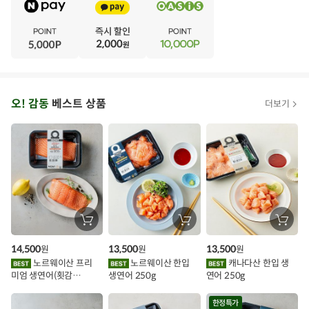
V
·
E
·
N
·
T
오
오! 감동
베스트 상품
더보기
아
시
스
추
가
할
장
장
장
바
바
바
인
구
구
구
14,500
13,500
13,500
원
원
원
니
니
니
이
에
에
에
노르웨이산 프리
노르웨이산 한입
캐나다산 한입 생
담
담
담
미엄 생연어(횟감
생연어 250g
연어 250g
기
기
기
벤
용)250g.1팩
트
한정특가