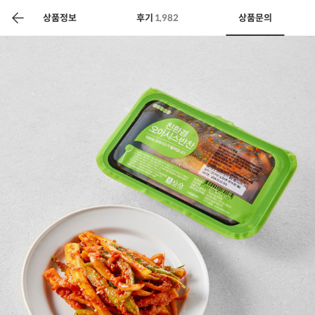
색
바
구
상품정보
후기
1,982
상품문의
니
상공인
농축산물할인
찬들마루
주문/배송
고객센터