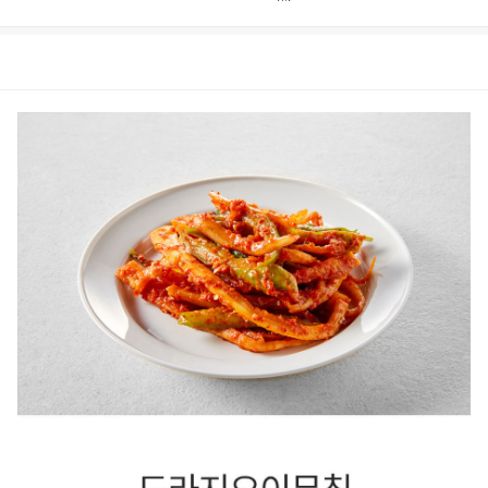
상품정보
후기
1,982
상품문의
상
품
정
보