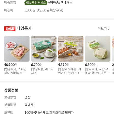
배송방법
새벽배송
택배배송
배송 책임 서비스
배송비
5,000원(30,000원 이상 무료)
타임특가
더보기
40,900
6,700
4,390
6,300
2
원
원
원
원
[입점특가] 스페인
[항공직송] 리코타
[농할20%쿠폰] 자
[출시특가] 국산 무
직송. 이베리코 삼
치즈
연이란 유정란 (10
농약 콩으로 만든
3
겹덧살 베요타
구)
순두부
상품정보
보관방법
냉장
상품특징
국내산
포인트
100%국내산 재료, 화학조미료 無첨가,