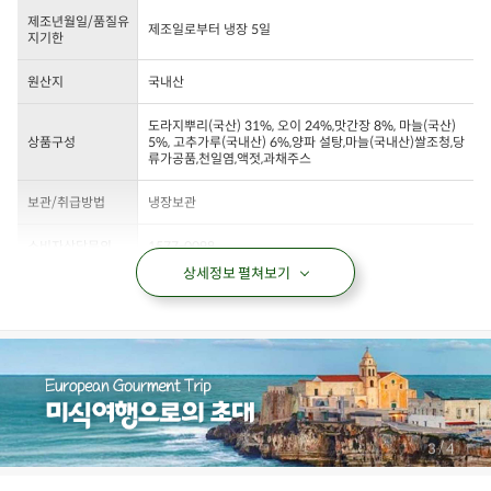
제조년월일/품질유
제조일로부터 냉장 5일
지기한
원산지
국내산
도라지뿌리(국산) 31%, 오이 24%,맛간장 8%, 마늘(국산)
상품구성
5%, 고추가루(국내산) 6%,양파 설탕,마늘(국내산)쌀조청,당
류가공품,천일염,액젓,과채주스
보관/취급방법
냉장보관
소비자상담문의
1577-0098
상세정보 펼쳐보기
/
3
4