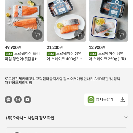
장
장
장
바
바
바
구
구
구
49,900
21,200
12,900
원
원
원
니
니
니
에
에
에
노르웨이산 프리
노르웨이산 생연
노르웨이산 생연
담
담
담
미엄 생연어(횟감용)
어 스테이크 400g(2조
어 스테이크 250g (1팩)
기
기
기
1kg
각)
로그인
전체카테고리
고객센터
공지사항
킴스소개
매장안내
ELAND
약관 및 정책
개인정보처리방침
앱 다운받기
(주)오아시스 사업자 정보 확인