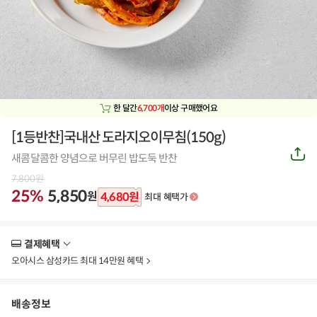
한 달간
6,700개
이상 구매했어요
[1등반찬]국내산 도라지오이무침(150g)
공
새콤달콤한 양념으로 버무린 밥도둑 반찬
유
하
7,800
원
기
25%
5,850
원
4,680
원
최대 혜택가
결제혜택
더
보
오아시스 삼성카드 최대 14만원 혜택
기
배송정보