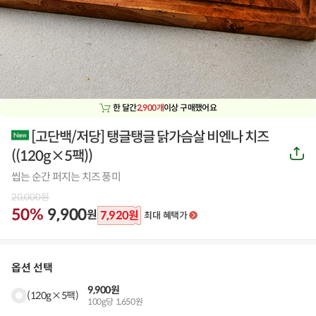
한 달간
2,900개
이상 구매했어요
[고단백/저당] 탱글탱글 닭가슴살 비엔나 치즈
공
(
(120g×5팩)
)
유
하
씹는 순간 퍼지는 치즈 풍미
기
20,000
원
50%
9,900
원
7,920
원
최대 혜택가
옵션 선택
9,900원
(120g×5팩)
100g당 1,650원