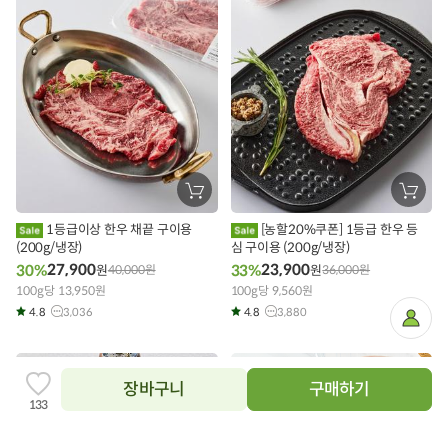
장
장
바
바
구
구
1등급이상 한우 채끝 구이용
[농할20%쿠폰] 1등급 한우 등
니
니
(200g/냉장)
에
심 구이용 (200g/냉장)
에
담
담
27,900
23,900
30%
33%
원
40,000
원
원
36,000
원
기
기
100g당 13,950원
100g당 9,560원
4.8
3,036
4.8
3,880
마
이
페
이
타임특가
20%
지
장바구니
구매하기
찜
133
하
기
추
닫
가
상품필수정보 이미지