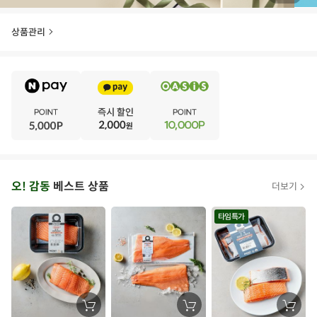
상품관리
E
·
V
·
E
·
N
·
T
오
오! 감동
베스트 상품
더보기
아
시
타임특가
스
추
가
할
장
장
장