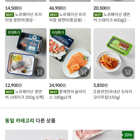
바
바
바
인
구
구
구
14,500
46,900
20,500
원
원
원
니
니
니
이
에
에
에
노르웨이산 프리
노르웨이산 프리
노르웨이산 생연
담
담
담
미엄 생연어(횟감
미엄 생연어(횟감용)
어 스테이크 400g(2조
기
기
기
벤
용)250g.1팩
1kg
각)
트
한정특가
타임특가
장
장
장
바
바
바
구
구
구
12,900
24,900
5,850
원
원
원
니
니
니
에
에
에
노르웨이산 생연
훈제연어 슬라이
[1등반찬]국내산 도라지
담
담
담
어 스테이크 250g (1팩)
스 180gx2개
오이무침(150g)
기
기
기
동일 카테고리
다른 상품
20%