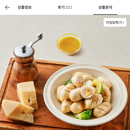
색
바
구
상품정보
후기
321
상품문의
니
아임닭특가
상공인
농축산물할인
찬들마루
주문/배송
고객센터