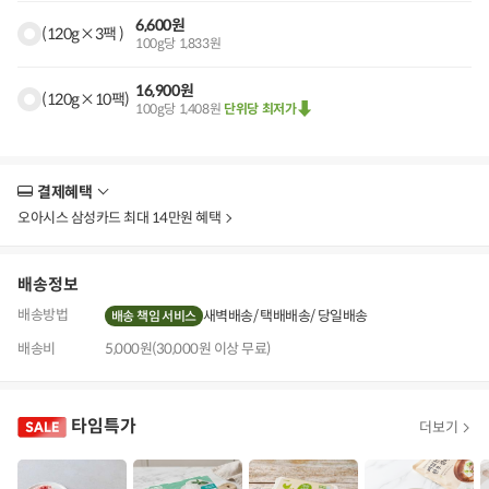
6,600원
(120g×3팩 )
100g당 1,833원
16,900원
(120g×10팩)
100g당 1,408원
단위당 최저가
결제혜택
더
보
오아시스 삼성카드 최대 14만원 혜택
기
배송정보
배송방법
새벽배송
택배배송
당일배송
배송 책임 서비스
배송비
5,000원(30,000원 이상 무료)
타임특가
더보기