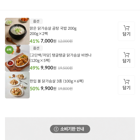
상품정보
후기
321
상품문의
상
옵션
품
정
맑은 닭가슴살 곰탕 국밥 200g
보
200g×2팩
담기
7,000
41%
12,000원
원
담
옵션
기
[고단백/저당] 탱글탱글 닭가슴살 비엔나
(120g×5팩)
담기
9,900
49%
19,500원
원
담
기
한입 볼 닭가슴살 3종 (100g×6팩)
담기
9,900
50%
19,800원
원
담
기