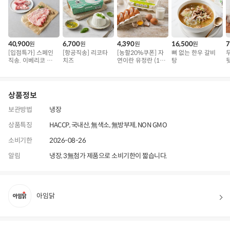
40,900
6,700
4,390
16,500
7
원
원
원
원
[입점특가] 스페인
[항공직송] 리코타
[농할20%쿠폰] 자
뼈 없는 한우 갈비
직송. 이베리코 삼
치즈
연이란 유정란 (10
탕
겹덧살 베요타
구)
용
상품정보
보관방법
냉장
상품특징
HACCP, 국내산, 無색소, 無방부제, NON GMO
소비기한
2026-08-26
알림
냉장, 3無첨가 제품으로 소비기한이 짧습니다.
아임닭