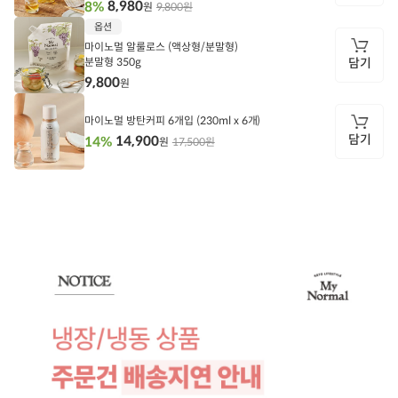
8,980
8%
9,800원
원
담
옵션
기
마이노멀 알룰로스 (액상형/분말형)
분말형 350g
담기
9,800
원
담
기
마이노멀 방탄커피 6개입 (230ml x 6개)
담기
14,900
14%
17,500원
원
담
기