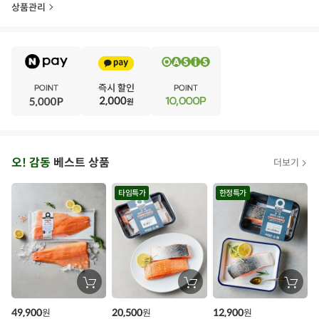
상품관리
E
·
V
·
E
·
N
·
T
오
오! 감동
베스트 상품
더보기
아
시
타임특가
한정특가
스
추
가
할
장
장
장
바
바
바
인
구
구
구
49,900
20,500
12,900
원
원
원
니
니
니