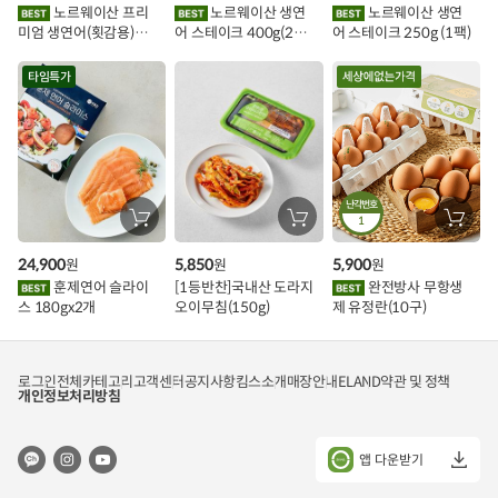
이
에
에
에
노르웨이산 프리
노르웨이산 생연
노르웨이산 생연
담
담
담
미엄 생연어(횟감용)
어 스테이크 400g(2조
어 스테이크 250g (1팩)
기
기
기
벤
1kg
각)
트
타임특가
난각번호
장
장
1
장
바
바
바
구
구
구
24,900
5,850
5,900
원
원
원
니
니
니
에
에
에
훈제연어 슬라이
[1등반찬]국내산 도라지
완전방사 무항생
담
담
담
스 180gx2개
오이무침(150g)
제 유정란(10구)
기
기
기
로그인
전체카테고리
고객센터
공지사항
킴스소개
매장안내
ELAND
약관 및 정책
개인정보처리방침
앱 다운받기