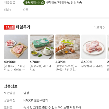
배송방법
새벽배송
택배배송
당일배송
배송 책임 서비스
배송비
0원
타임특가
더보기
40,900
6,700
4,390
6,600
2
원
원
원
원
[입점특가] 스페인
[항공직송] 리코타
[농할20%쿠폰] 자
무항생제 닭다리살
직송. 이베리코 삼
치즈
연이란 유정란 (10
(
겹덧살 베요타
구)
상품정보
보관방법
냉장
상품특징
HACCP, 설탕무첨가
포인트
속세 맛 그대로 즐길 수 있는 마이노멀 저당 라떼