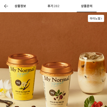
색
바
구
상품정보
후기
282
상품문의
니
마이노멀
상공인
농축산물할인
찬들마루
주문/배송
고객센터