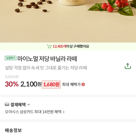
12,400개
이상 구매했어요
마이노멀 저당 바닐라 라떼
공
설탕 걱정 없이 속세 맛 그대로 즐기는 저당 라떼
유
하
3,000
원
기
30%
2,100
원
1,680
원
최대 혜택가
결제혜택
더
보
오아시스 삼성카드 최대 14만원 혜택
기
배송정보