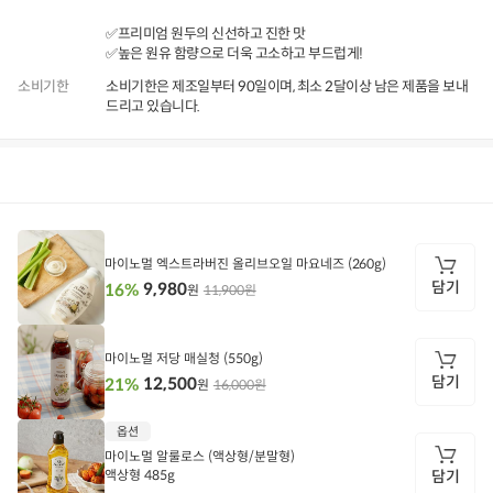
✅프리미엄 원두의 신선하고 진한 맛
✅높은 원유 함량으로 더욱 고소하고 부드럽게!
소비기한
소비기한은 제조일부터 90일이며, 최소 2달이상 남은 제품을 보내
드리고 있습니다.
상품정보
후기
282
상품문의
상
품
정
마이노멀 엑스트라버진 올리브오일 마요네즈 (260g)
보
담기
9,980
16%
11,900원
원
담
기
마이노멀 저당 매실청 (550g)
담기
12,500
21%
16,000원
원
담
옵션
기
마이노멀 알룰로스 (액상형/분말형)
액상형 485g
담기