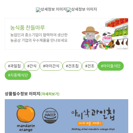
과일칩
간식
아이간식
건조칩
건조
아이들식단
지중해식단
상품필수정보 이미지
(자세히보기)