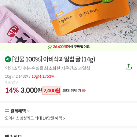
26,600개
이상 구매했어요
[원물 100%] 아비삭과일칩 귤 (14g)
비
공
건
영양소 및 수분 손실을 최소화한 저온건조 과일칩
유
하
상
10g당 2,143원
/ 10g당 1,753원
기
3,500
원
품
14%
3,000
원
2,400
원
최대 혜택가
결제혜택
더
보
오아시스 삼성카드 최대 14만원 혜택
기
배송정보