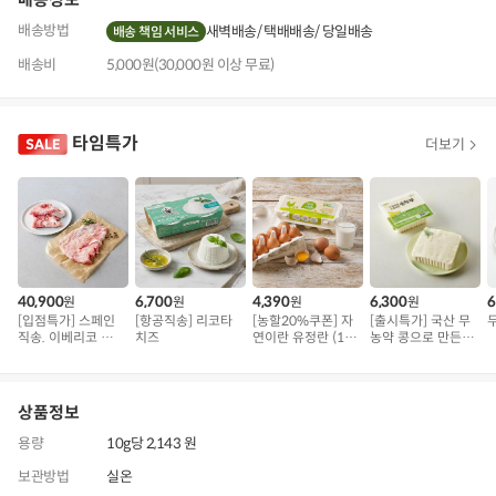
배송방법
새벽배송
택배배송
당일배송
배송 책임 서비스
배송비
5,000원(30,000원 이상 무료)
타임특가
더보기
40,900
6,700
4,390
6,300
6
원
원
원
원
[입점특가] 스페인
[항공직송] 리코타
[농할20%쿠폰] 자
[출시특가] 국산 무
직송. 이베리코 삼
치즈
연이란 유정란 (10
농약 콩으로 만든
겹덧살 베요타
구)
순두부
상품정보
용량
10g당 2,143 원
보관방법
실온