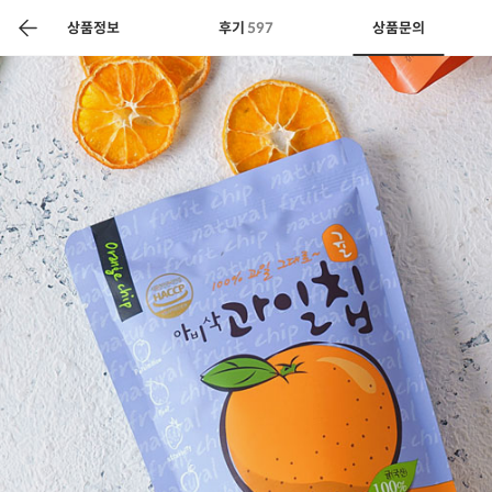
색
바
구
상품정보
후기
597
상품문의
니
상공인
농축산물할인
찬들마루
주문/배송
고객센터