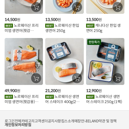
할
장
장
장
바
바
바
인
구
구
구
14,500
13,500
13,500
원
원
원
니
니
니
이
에
에
에
노르웨이산 프리
노르웨이산 한입
캐나다산 한입 생
담
담
담
미엄 생연어(횟감
생연어 250g
연어 250g
기
기
기
벤
용)250g.1팩
트
한정특가
장
장
장
바
바
바
구
구
구
49,900
21,200
12,900
원
원
원
니
니
니
에
에
에
노르웨이산 프리
노르웨이산 생연
노르웨이산 생연
담
담
담
미엄 생연어(횟감용)
어 스테이크 400g(2조
어 스테이크 250g (1팩)
기
기
기
1kg
각)
로그인
전체카테고리
고객센터
공지사항
킴스소개
매장안내
ELAND
약관 및 정책
개인정보처리방침