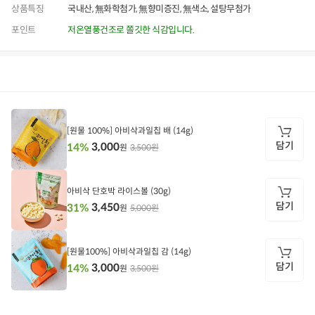
상품특징
국내산, 無화학첨가, 無향미증진, 無색소, 설탕무첨가
포인트
저온열풍건조로 쫄깃한 식감입니다.
상품정보
후기
597
상품문의
상
품
정
[원물 100%] 아비삭과일칩 배 (14g)
보
담기
3,000
14%
3,500원
원
담
기
아비삭 단호박 라이스볼 (30g)
담기
3,450
31%
5,000원
원
담
기
[원물100%] 아비삭과일칩 감 (14g)
담기
3,000
14%
3,500원
원
담
기