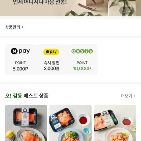
/
4
4
상품관리
E
·
V
·
E
·
N
·
T
오
오! 감동
베스트 상품
더보기
아
시
스
추
가