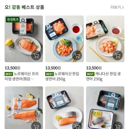
오
오! 감동
베스트 상품
더보기
아
시
한정특가
스
추
가
할
장
장
장
바
바
바
인
구
구
구
13,500
13,500
13,500
원
원
원
니
니
니
이
에
에
에
노르웨이산 프리
노르웨이산 한입
캐나다산 한입 생
담
담
담
미엄 생연어(횟감
생연어 250g
연어 250g
기
기
기
벤
용)250g.1팩
트
장
장
장