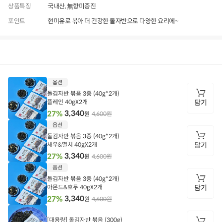
상품특징
국내산, 無향미증진
포인트
현미유로 볶아 더 건강한 돌자반으로 다양한 요리에~
상품정보
후기
9,999+
상품문의
상
옵션
품
정
돌김자반 볶음 3종 (40g*2개)
보
플레인 40gX2개
담기
3,340
27%
4,600원
원
담
옵션
기
돌김자반 볶음 3종 (40g*2개)
새우&멸치 40gX2개
담기
3,340
27%
4,600원
원
담
옵션
기
돌김자반 볶음 3종 (40g*2개)
아몬드&호두 40gX2개
담기
3,340
27%
4,600원
원
담
기
[대용량] 돌김자반 볶음 (300g)