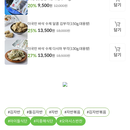
담기
9,500
20%
12,000원
원
담
기
더국민 바삭 수제 달콤 김부각(150g,대용량)
담기
13,500
25%
18,000원
원
담
기
더국민 바삭 수제 다시마 부각(130g,대용량)
담기
13,500
27%
18,500원
원
담
기
김자반
돌김자반
자반
자반볶음
김자반볶음
아이들식단
지중해식단
오아시스반찬