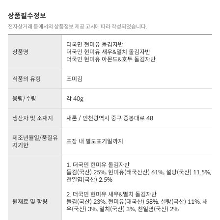
상품필수정보
전자상거래 등에서의 상품정보 제공 고시에 따라 작성되었습니다.
더국민 현미유 돌김자반
상품명
더국민 현미유 새우&멸치 돌김자반
더국민 현미유 아몬드&호두 돌김자반
식품의 유형
조미김
용량/수량
각 40g
생산자 및 소재지
새론 / 인천광역시 중구 중봉대로 48
제조년월일/품질유
포장 내 별도표기일까지
지기한
1. 더국민 현미유 돌김자반
돌김(국산) 25%, 현미유(태국산산) 61%, 설탕(국산) 11.5%,
천일염(국산) 2.5%
2. 더국민 현미유 새우&멸치 돌김자반
원재료 및 함량
돌김(국산) 23%, 현미유(태국산) 58%, 설탕(국산) 11%, 새
우(국산) 3%, 멸치(국산) 3%, 천일염(국산) 2%