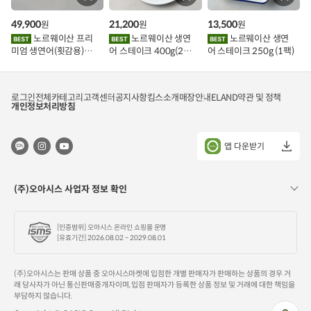
바
바
바
구
구
구
49,900
21,200
13,500
원
원
원
니
니
니
에
에
에
노르웨이산 프리
노르웨이산 생연
노르웨이산 생연
담
담
담
미엄 생연어(횟감용)
어 스테이크 400g(2조
어 스테이크 250g (1팩)
기
기
기
1kg
각)
로그인
전체카테고리
고객센터
공지사항
킴스소개
매장안내
ELAND
약관 및 정책
개인정보처리방침
앱 다운받기
(주)오아시스 사업자 정보 확인
[인증범위] 오아시스 온라인 쇼핑몰 운영
[유효기간] 2026.08.02 ~ 2029.08.01
(주)오아시스는 판매 상품 중 오아시스마켓에 입점한 개별 판매자가 판매하는 상품의 경우 거
래 당사자가 아닌 통신판매중개자이며, 입점 판매자가 등록한 상품 정보 및 거래에 대한 책임을
부담하지 않습니다.