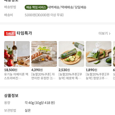
배송방법
새벽배송
택배배송
당일배송
배송 책임 서비스
배송비
5,000원(30,000원 이상 무료)
타임특가
더보기
18,500
4,390
2,530
1,890
6
원
원
원
원
유기농 아페이론 엑
[농할20%쿠폰] 자
[농할20%쿠폰][무
[농할20%쿠폰][무
스트라버진
연이란 유정란 (10
농약] 애호박 특품
농약] 청양고추
(
(500ml)
구)
(300g 내외)
(100g)
상품정보
용량
각 40g (10g당 418 원)
보관방법
실온