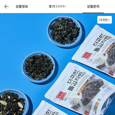
색
바
구
상품정보
후기
9,999+
상품문의
니
더국민
상공인
농축산물할인
찬들마루
주문/배송
고객센터