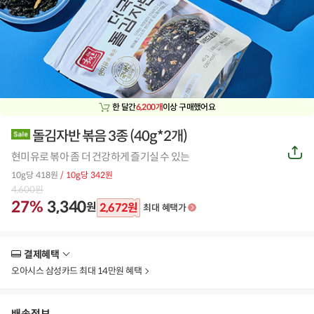
한 달간
6,200개
이상 구매했어요
돌김자반 볶음 3종 (40g*2개)
공
현미유로 볶아 좀 더 건강하게 즐기실 수 있는
유
하
10g당 418원
/ 10g당 342원
기
4,600
원
27%
3,340
원
2,672
원
최대 혜택가
결제혜택
더
보
오아시스 삼성카드 최대 14만원 혜택
기
배송정보