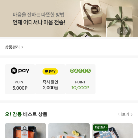
/
3
4
상품관리
E
·
V
·
E
·
N
·
T
오
오! 감동
베스트 상품
더보기
아
시
타임특가
스