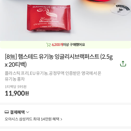
6,200개
이상 구매했어요
[8無] 햄스테드 유기농 잉글리시브랙퍼스트 (2.5g
공
x 20티백)
유
하
플라스틱 프리, EU 유기농, 공정무역 인증받은 영국에서 온
기
유기농 홍차
1티백당 595원
11,900
원
결제혜택
더
보
오아시스 삼성카드 최대 14만원 혜택
기