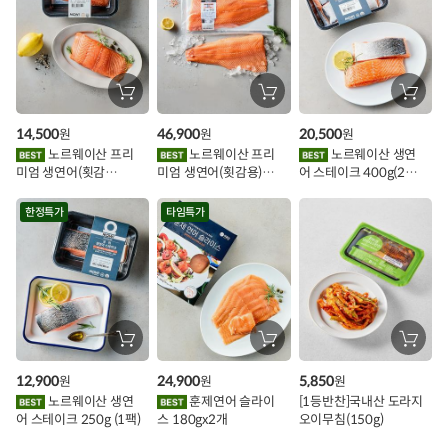
추
가
할
장
장
장
바
바
바
인
구
구
구
14,500
46,900
20,500
원
원
원
니
니
니
이
에
에
에
노르웨이산 프리
노르웨이산 프리
노르웨이산 생연
담
담
담
미엄 생연어(횟감
미엄 생연어(횟감용)
어 스테이크 400g(2조
기
기
기
벤
용)250g.1팩
1kg
각)
트
한정특가
타임특가
장
장
장
바
바
바
구
구
구
12,900
24,900
5,850
원
원
원
니
니
니
에
에
에
노르웨이산 생연
훈제연어 슬라이
[1등반찬]국내산 도라지
담
담
담
어 스테이크 250g (1팩)
스 180gx2개
오이무침(150g)
기
기
기