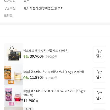
보관방법
실온
상품특징
無화학첨가, 無향미증진, 無색소
포인트
상품정보
후기
306
상품문의
상
품
정
햄스테드 유기농 차 선물세트 56티백
보
담기
39,900
9%
44,000원
원
담
기
[8無] 햄스테드 유기농 레몬&진저 (1.5g x 20티백)
담기
11,890
0%
11,900원
원
담
기
[8無] 햄스테드 유기농 로즈힙 &히비스커스 (1.5g x
20티백)
담기
11,900
원
담
옵션