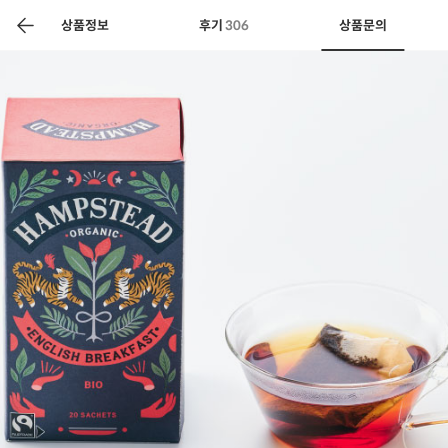
색
바
구
상품정보
후기
306
상품문의
니
상공인
농축산물할인
찬들마루
주문/배송
고객센터