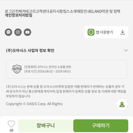
로그인
전체카테고리
고객센터
공지사항
킴스소개
매장안내
ELAND
약관 및 정책
개인정보처리방침
앱 다운받기
(주)오아시스 사업자 정보 확인
[인증범위] 오아시스 온라인 쇼핑몰 운영
[유효기간] 2026.08.02 ~ 2029.08.01
(주)오아시스는 판매 상품 중 오아시스마켓에 입점한 개별 판매자가 판매하는 상품의 경우 거
래 당사자가 아닌 통신판매중개자이며, 입점 판매자가 등록한 상품 정보 및 거래에 대한 책임을
부담하지 않습니다.
Copyright © OASIS Corp. All Rights
마
이
페
이
지
장바구니
구매하기
찜
68
하