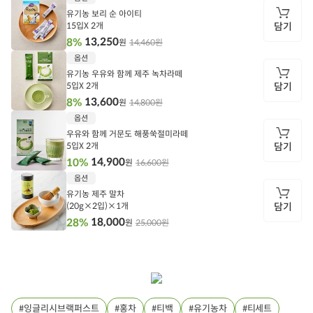
기
유기농 보리 순 아이티
15입X 2개
담기
13,250
8%
14,460원
원
담
옵션
기
유기농 우유와 함께 제주 녹차라떼
5입X 2개
담기
13,600
8%
14,800원
원
담
옵션
기
우유와 함께 거문도 해풍쑥절미라떼
5입X 2개
담기
14,900
10%
16,600원
원
담
옵션
기
유기농 제주 말차
(20g×2입)×1개
담기
18,000
28%
25,000원
원
담
기
잉글리시브랙퍼스트
홍차
티백
유기농차
티세트