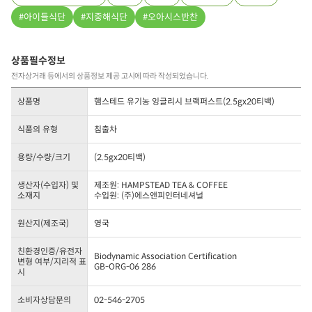
아이들식단
지중해식단
오아시스반찬
상품필수정보
전자상거래 등에서의 상품정보 제공 고시에 따라 작성되었습니다.
상품명
햄스테드 유기농 잉글리시 브랙퍼스트(2.5gx20티백)
식품의 유형
침출차
용량/수량/크기
(2.5gx20티백)
생산자(수입자) 및
제조원: HAMPSTEAD TEA & COFFEE
소재지
수입원: (주)에스앤피인터네셔널
원산지(제조국)
영국
친환경인증/유전자
Biodynamic Association Certification
변형 여부/지리적 표
GB-ORG-06 286
시
소비자상담문의
02-546-2705