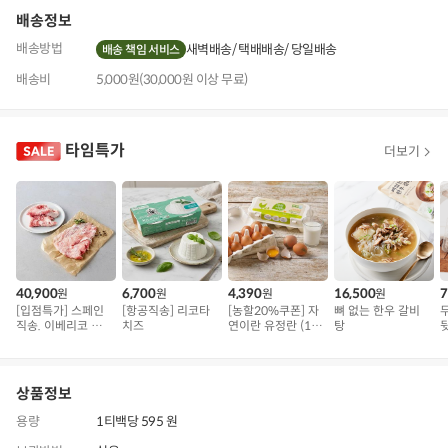
배송정보
배송방법
새벽배송
택배배송
당일배송
배송 책임 서비스
배송비
5,000원(30,000원 이상 무료)
타임특가
더보기
40,900
6,700
4,390
16,500
7
원
원
원
원
[입점특가] 스페인
[항공직송] 리코타
[농할20%쿠폰] 자
뼈 없는 한우 갈비
직송. 이베리코 삼
치즈
연이란 유정란 (10
탕
겹덧살 베요타
구)
용
상품정보
용량
1티백당 595 원