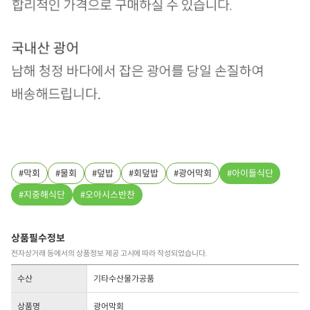
막회
물회
덮밥
회덮밥
광어막회
아이들식단
지중해식단
오아시스반찬
상품필수정보
전자상거래 등에서의 상품정보 제공 고시에 따라 작성되었습니다.
수산
기타수산물가공품
상품명
광어막회