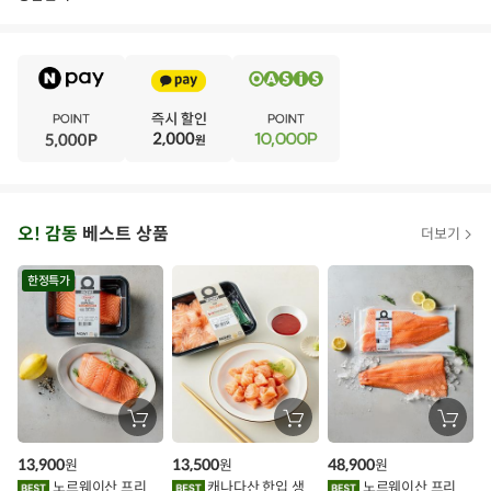
E
·
V
·
E
·
N
·
T
오
오! 감동
베스트 상품
더보기
아
시
한정특가
스
추
가
할
장
장
장
바
바
바
인
구
구
구
13,900
13,500
48,900
원
원
원
니
니
니
이
에
에
에
노르웨이산 프리
캐나다산 한입 생
노르웨이산 프리