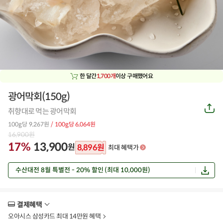
한 달간
1,700개
이상 구매했어요
광어막회(150g)
공
취향대로 먹는 광어막회
유
하
100g당 9,267원
/ 100g당 6,064원
기
16,900
원
17%
13,900
원
8,896
원
최대 혜택가
수산대전 8월 특별전 - 20% 할인 (최대 10,000원)
결제혜택
더
보
오아시스 삼성카드 최대 14만원 혜택