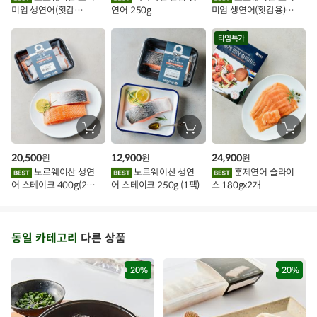
담
담
담
미엄 생연어(횟감
연어 250g
미엄 생연어(횟감용)
기
기
기
벤
용)250g.1팩
1kg
트
타임특가
장
장
장
바
바
바
구
구
구
20,500
12,900
24,900
원
원
원
니
니
니
에
에
에
노르웨이산 생연
노르웨이산 생연
훈제연어 슬라이
담
담
담
어 스테이크 400g(2조
어 스테이크 250g (1팩)
스 180gx2개
기
기
기
각)
동일 카테고리
다른 상품
20%
20%