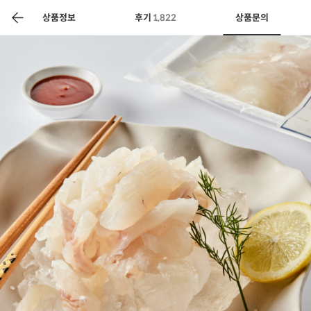
색
바
구
상품정보
후기
1,822
상품문의
니
상공인
농축산물할인
찬들마루
주문/배송
고객센터