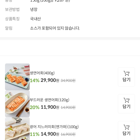
용량
150g (100g당 9,267 원)
보관방법
냉장
상품특징
국내산
알림
소스가 포함되어 있지 않습니다.
상품정보
후기
1,822
상품문의
상
품
정
생연어회(400g)
보
담기
29,900
14%
34,900원
원
담
기
부드러운 생연어회(120g)
담기
11,900
20%
14,900원
원
담
기
광어 지느러미회(엔가와)(100g)
담기
14,900
11%
16,900원
원