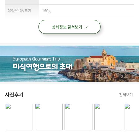
용량/수량/크기
150g
생산자 및 공급자
(주)부일 / 경기도 용인시 처인구 모현읍 곡현로 620-36
상세정보 펼쳐보기
원산지
넙치: 국내산
제조년월일/품질유
별도 표기
지기한
간혹 가시가 나올 수 있으니 주의하여 드시기 바랍니다.
관련법상 표시사항
이 제품은 난류, 우유, 밀, 대두, 새우를 사용한 제품과 같은 제
조시설에서 제조하고 있습니다.
/
3
4
냉장보관 0~10℃
보관/취급방법
구입 후 빠른 시간 내에 냉장 보관하시고, 개봉 후 즉시 섭취하
사진후기
전체보기
시기 바랍니다.
상품필수정보 이미지
(자세히보기)