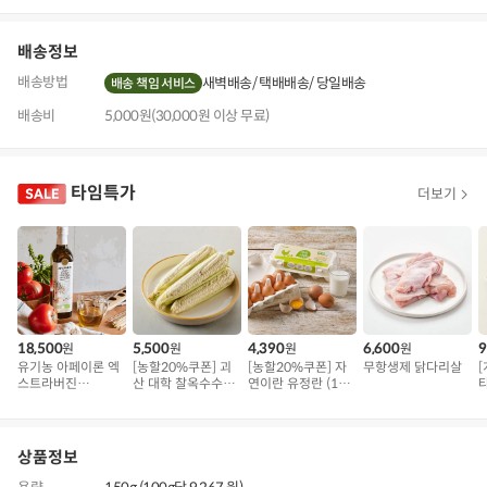
기
배송정보
배송방법
새벽배송
택배배송
당일배송
배송 책임 서비스
배송비
5,000원(30,000원 이상 무료)
타임특가
더보기
18,500
5,500
4,390
6,600
9
원
원
원
원
유기농 아페이론 엑
[농할20%쿠폰] 괴
[농할20%쿠폰] 자
무항생제 닭다리살
[
스트라버진
산 대학 찰옥수수 5
연이란 유정란 (10
(500ml)
개 (1kg 내외)
구)
상품정보