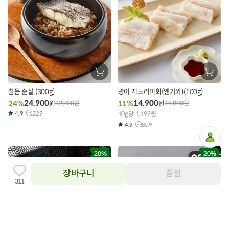
장
장
바
바
구
구
참돔 순살 (300g)
광어 지느러미회(엔가와)(100g)
니
니
에
에
24,900
14,900
24%
11%
원
32,900
원
원
16,900
원
담
담
4.9
229
기
10g당 1,192원
기
4.9
809
마
이
페
20%
20%
이
지
장바구니
품절
찜
311
하
기
추
닫
가
상품필수정보 이미지
기