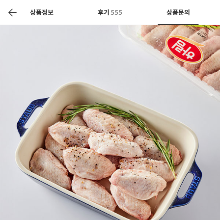
색
바
구
상품정보
후기
555
상품문의
니
상공인
농축산물할인
찬들마루
주문/배송
고객센터