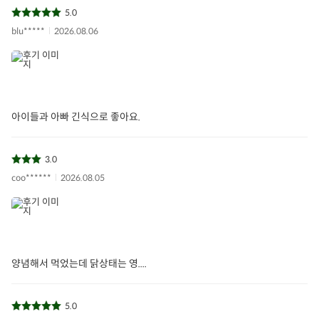
5.0
blu*****
2026.08.06
아랫날개
윙
날개윙
닭윙
윗날개
아이들식단
아이들과 아빠 긴식으로 좋아요.
지중해식단
3.0
coo******
2026.08.05
상품필수정보
전자상거래 등에서의 상품정보 제공 고시에 따라 작성되었습니다.
상품명
무항생제 자연실록 아랫날개(윌) 350g
용량/수량/크기
350g(1팩)
양념해서 먹었는데 닭상태는 영....
생산자 및 공급자
(주)하림
5.0
원산지
국내산