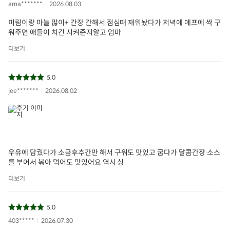
ama*******
2026.08.03
제조년월일/품질유
제품표기
지기한
미림이랑 마늘 많이+ 간장 간해서 점심때 재워놨다가 저녁에 에프에 싹 구
워주면 애들이 치킨 시켜준지알고 엄마
축산법 등급표시/이
이력번호 개별상품 표기
력관리 유무
더보기
식품위생법 수입신
해당없음
고유무
5.0
jee*******
2026.08.02
상품구성
닭고기(국내산)100%
보관/취급방법
냉장보관
우유에 담궜다가 소금후추간만 해서 구워도 맛있고 굽다가 달콤간장 소스
를 부어서 볶아 먹어도 맛있어요 역시 싱
더보기
5.0
403*****
2026.07.30