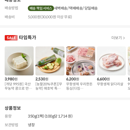
배송방법
새벽배송
택배배송
당일배송
배송 책임 서비스
배송비
5,000원(30,000원 이상 무료)
타임특가
더보기
3,980
2,530
6,200
6,600
1
원
원
원
원
[개당 995원] 국산
[농할20%쿠폰][무
무항생제 우리한돈
무항생제 닭다리살
무농약 콩으로 만든
농약] 애호박 특품
등심(다짐
오
연두부
(300g 내외)
육/300g)
상품정보
용량
350g(1팩) (100g당 1,714 원)
보관방법
냉장