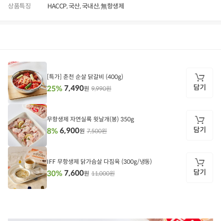
상품특징
HACCP, 국산, 국내산, 無항생제
상품정보
후기
555
상품문의
상
품
정
[특가] 춘천 순살 닭갈비 (400g)
보
담기
7,490
25%
9,990원
원
담
기
무항생제 자연실록 윗날개(봉) 350g
담기
6,900
8%
7,500원
원
담
기
IFF 무항생제 닭가슴살 다짐육 (300g/냉동)
담기
7,600
30%
11,000원
원
담
기