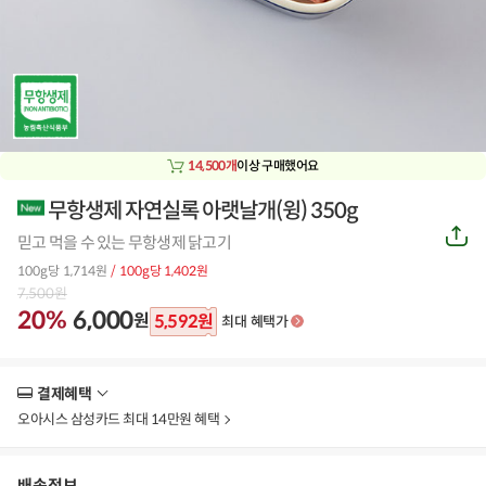
14,500개
이상 구매했어요
무항생제 자연실록 아랫날개(윙) 350g
공
믿고 먹을 수 있는 무항생제 닭고기
유
하
100g당 1,714원
/ 100g당 1,402원
기
7,500
원
20%
6,000
원
5,592
원
최대 혜택가
결제혜택
더
보
오아시스 삼성카드 최대 14만원 혜택
기
배송정보