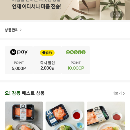
/
4
4
상품관리
E
·
V
·
E
·
N
·
T
오
오! 감동
베스트 상품
더보기
아
시
스
추