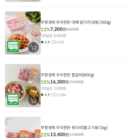
바
구
니
에
담
기
무항생제 우리한돈 대패 앞다리(냉동/300g)
7,200
12%
원
8,200
원
100g당 2,400원
4.9
7,450
장
바
구
니
에
담
기
무항생제 우리한돈 찜갈비(800g)
16,300
15%
원
19,300
원
100g당 2,038원
4.9
15,386
장
바
구
니
에
담
기
무항생제 우리한돈 뒷다리(불고기용/1kg)
13,400
23%
원
17,500
원