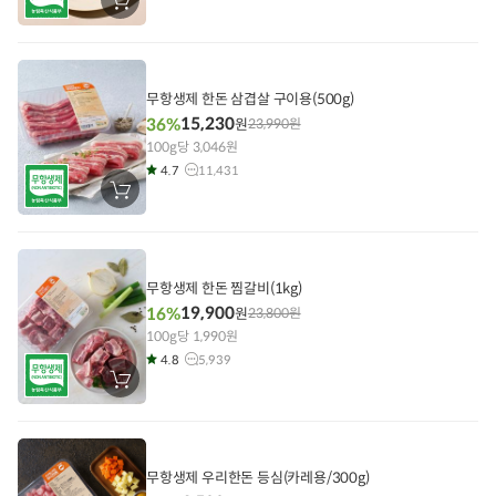
장
바
구
니
에
담
기
무항생제 한돈 삼겹살 구이용(500g)
15,230
36%
원
23,990
원
100g당 3,046원
4.7
11,431
장
바
구
니
에
담
기
무항생제 한돈 찜갈비(1kg)
19,900
16%
원
23,800
원
100g당 1,990원
4.8
5,939
장
바
구
니
에
담
기
무항생제 우리한돈 등심(카레용/300g)