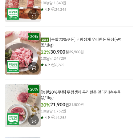
100g당 1,340원
4.9
24,346
장
바
구
니
에
담
20%
[농할20%쿠폰] 무항생제 우리한돈 목심(구이
기
용/1kg)
30,900
22%
원
39,900
원
100g당 2,472원
4.9
6,765
장
바
구
니
에
담
20%
[농할20%쿠폰] 무항생제 우리한돈 앞다리살(수육
기
용/1kg)
21,900
30%
원
31,500
원
100g당 1,752원
4.9
14,253
장
바
구
니
에