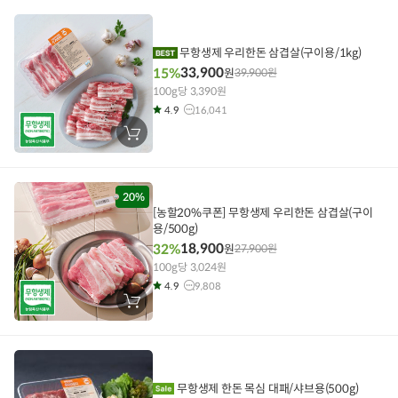
니
에
담
기
무항생제 우리한돈 삼겹살(구이용/1kg)
33,900
15%
원
39,900
원
100g당 3,390원
4.9
16,041
장
바
구
니
에
담
20%
기
[농할20%쿠폰] 무항생제 우리한돈 삼겹살(구이
용/500g)
18,900
32%
원
27,900
원
100g당 3,024원
4.9
9,808
장
바
구
니
에
담
기
무항생제 한돈 목심 대패/샤브용(500g)