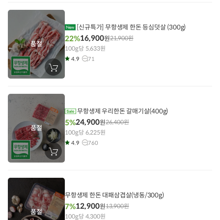
니
에
담
기
[신규특가] 무항생제 한돈 등심덧살 (300g)
16,900
22%
원
21,900
원
품절
100g당 5,633원
4.9
71
장
바
구
니
에
담
기
무항생제 우리한돈 갈매기살(400g)
24,900
5%
원
26,400
원
품절
100g당 6,225원
4.9
760
장
바
구
니
에
담
기
무항생제 한돈 대패삼겹살(냉동/300g)
12,900
7%
원
13,900
원
품절
100g당 4,300원