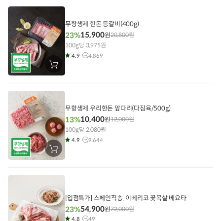
니
에
담
기
무항생제 한돈 등갈비(400g)
15,900
23%
원
20,800
원
100g당 3,975원
4.9
4,869
장
바
구
니
에
담
기
무항생제 우리한돈 앞다리(다짐육/500g)
10,400
13%
원
12,000
원
100g당 2,080원
4.9
9,644
장
바
구
니
에
담
기
[입점특가] 스페인직송. 이베리코 꽃목살 베요타
54,900
23%
원
72,000
원
4.8
49