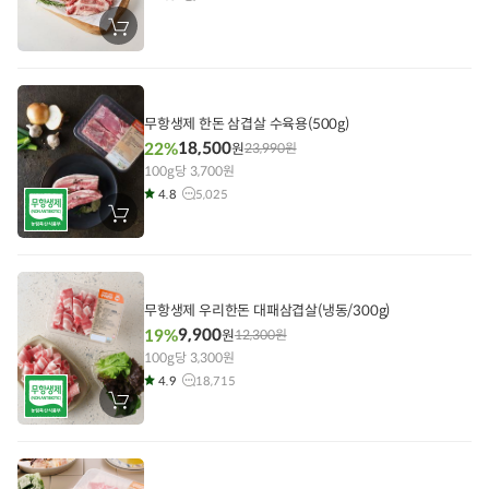
장
바
구
니
에
담
기
무항생제 한돈 삼겹살 수육용(500g)
18,500
22%
원
23,990
원
100g당 3,700원
4.8
5,025
장
바
구
니
에
담
기
무항생제 우리한돈 대패삼겹살(냉동/300g)
9,900
19%
원
12,300
원
100g당 3,300원
4.9
18,715
장
바
구
니
에
담