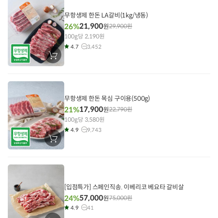
담
기
무항생제 한돈 LA갈비(1kg/냉동)
21,900
26%
원
29,900
원
100g당 2,190원
4.7
3,452
장
바
구
니
에
담
기
무항생제 한돈 목심 구이용(500g)
17,900
21%
원
22,790
원
100g당 3,580원
4.9
9,743
장
바
구
니
에
담
기
[입점특가] 스페인직송. 이베리코 베요타 갈비살
57,000
24%
원
75,000
원
4.9
41