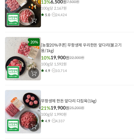
6,500
13%
원
7,500
원
100g당 2,167원
5.0
24,424
장
바
구
니
에
담
20%
[농할20%쿠폰] 무항생제 우리한돈 앞다리(불고기
기
용/1kg)
19,900
10%
원
22,300
원
100g당 1,592원
4.9
10,714
장
바
구
니
에
담
기
무항생제 한돈 앞다리 다짐육(1kg)
19,900
21%
원
25,200
원
100g당 1,990원
4.9
4,337
장
바
구