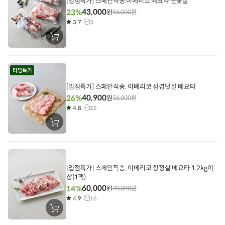
[입점특가] 스페인직송.이베리코 베요타 눈꽃살
43,000
23%
원
56,000
원
3.7
3
장
바
구
니
에
타임특가
담
기
[입점특가] 스페인직송. 이베리코 삼겹덧살 베요타
40,900
26%
원
56,000
원
4.8
22
장
바
구
니
에
담
기
[입점특가] 스페인직송. 이베리코 항정살 베요타 1.2kg이
상(1팩)
60,000
14%
원
70,000
원
4.9
16
장
바
구