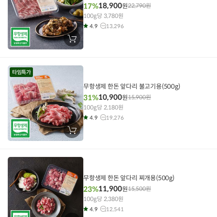
18,900
17%
원
22,790
원
100g당 3,780원
4.9
13,296
장
바
구
니
에
담
타임특가
기
무항생제 한돈 앞다리 불고기용(500g)
10,900
31%
원
15,900
원
100g당 2,180원
4.9
19,276
장
바
구
니
에
담
기
무항생제 한돈 앞다리 찌개용(500g)
11,900
23%
원
15,500
원
100g당 2,380원
4.9
12,541