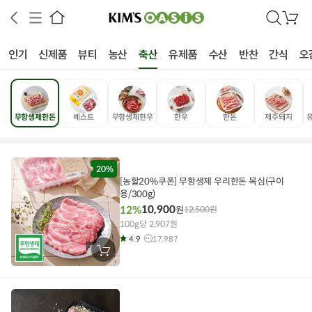
검
장
색
바
구
인기
신제품
뷰티
농산
축산
유제품
수산
반찬
간식
오
니
무항생제한돈
베스트
무항생제한우
한우
한돈
제주돼지
상공인
농축산물할인
찬들마루
주문/배송
고객센터
20%
[농할20%쿠폰] 무항생제 우리한돈 목심(구이
용/300g)
10,900
12%
원
12,500
원
100g당 2,907원
4.9
17,987
장
바
구
니
에
담
기