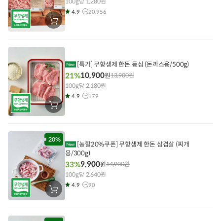
100g당 1,280원
4.9
20,956
장
바
구
니
에
담
기
[특가] 무항생제 한돈 등심 (돈까스용/500g)
10,900
21%
원
13,900
원
100g당 2,180원
4.9
179
장
바
구
니
에
담
20%
[농할20%쿠폰] 무항생제 한돈 삼겹살 (찌개
기
용/300g)
9,900
33%
원
14,900
원
100g당 2,640원
4.9
90
장
바
구
니
에