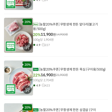
장
바
구
니
에
담
20%
[농할20%쿠폰] 무항생제 한돈 앞다리(불고기
기
용/500g)
11,900
20%
원
14,900
원
100g당 1,904원
4.9
227
장
바
구
니
에
담
20%
기
[농할20%쿠폰] 무항생제 한돈 목심 (구이용/500g)
16,900
22%
원
21,900
원
100g당 2,704원
4.9
423
장
바
구
니
에
담
20%
[농할20%쿠폰] 무항생제 한돈 삼겹살 (구이
기