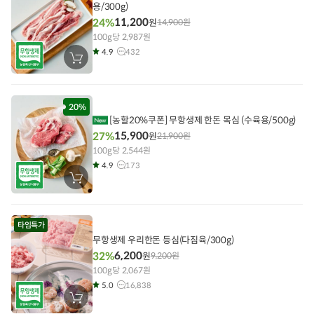
용/300g)
11,200
24%
원
14,900
원
100g당 2,987원
4.9
432
장
바
구
니
에
담
20%
기
[농할20%쿠폰] 무항생제 한돈 목심 (수육용/500g)
15,900
27%
원
21,900
원
100g당 2,544원
4.9
173
장
바
구
니
에
타임특가
담
기
무항생제 우리한돈 등심(다짐육/300g)
6,200
32%
원
9,200
원
100g당 2,067원
5.0
16,838
장
바