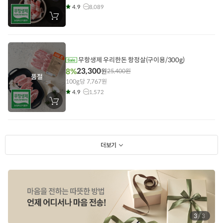
4.9
8,089
장
바
구
니
에
담
기
무항생제 우리한돈 항정살(구이용/300g)
23,300
8%
원
25,400
원
품절
100g당 7,767원
4.9
1,572
장
바
구
니
에
담
기
더보기
1
/
3