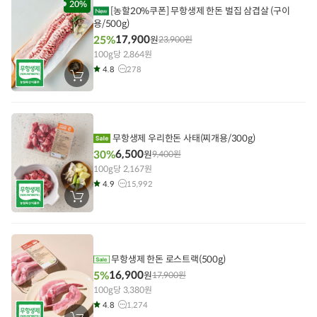
담
20%
[농할20%쿠폰] 무항생제 한돈 벌집 삼겹살 (구이
기
용/500g)
17,900
25%
원
23,900
원
100g당 2,864원
4.8
278
장
바
구
니
에
담
기
무항생제 우리한돈 사태(찌개용/300g)
6,500
30%
원
9,400
원
100g당 2,167원
4.9
15,992
장
바
구
니
에
담
기
무항생제 한돈 로스트랙(500g)
16,900
5%
원
17,900
원
100g당 3,380원
4.8
1,274