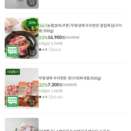
장
바
구
니
에
담
20%
[농할20%쿠폰] 무항생제 우리한돈 칼집목심(구이
기
용/500g)
16,900
23%
원
22,000
원
100g당 2,704원
4.9
3,610
장
바
구
니
에
타임특가
담
기
무항생제 우리한돈 뒷다리(찌개용/500g)
7,300
32%
원
10,800
원
100g당 1,460원
4.9
13,181
장
바
구
니
에
담
기