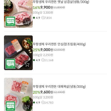
기
무항생제 우리한돈 옛날 삼겹살(냉동/300g)
9,900
16%
원
11,800
원
100g당 3,300원
4.9
7,854
장
바
구
니
에
담
기
무항생제 우리한돈 안심(장조림용/400g)
9,000
25%
원
12,000
원
100g당 2,250원
4.9
11,168
장
바
구
니
에
담
기
무항생제 우리한돈 대패목살(냉동/300g)
9,600
20%
원
12,100
원
100g당 3,200원
4.9
14,783
장