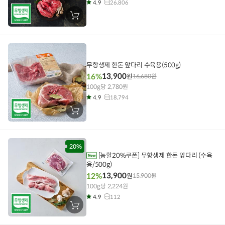
4.9
26,806
장
바
구
니
에
담
기
무항생제 한돈 앞다리 수육용(500g)
13,900
16%
원
16,680
원
100g당 2,780원
4.9
18,794
장
바
구
니
에
담
20%
기
[농할20%쿠폰] 무항생제 한돈 앞다리 (수육
용/500g)
13,900
12%
원
15,900
원
100g당 2,224원
4.9
112
장
바
구