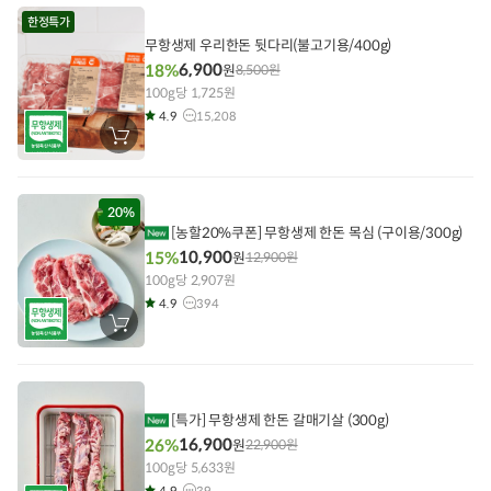
에
한정특가
담
기
무항생제 우리한돈 뒷다리(불고기용/400g)
6,900
18%
원
8,500
원
100g당 1,725원
4.9
15,208
장
바
구
니
에
담
20%
기
[농할20%쿠폰] 무항생제 한돈 목심 (구이용/300g)
10,900
15%
원
12,900
원
100g당 2,907원
4.9
394
장
바
구
니
에
담
기
[특가] 무항생제 한돈 갈매기살 (300g)
16,900
26%
원
22,900
원
100g당 5,633원
4.9
39