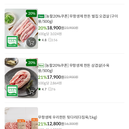
구
니
에
담
20%
[농할20%쿠폰] 무항생제 한돈 벌집 오겹살 (구이
기
용/500g)
18,900
20%
원
23,900
원
100g당 3,024원
4.8
156
장
바
구
니
에
담
20%
[농할20%쿠폰] 무항생제 한돈 삼겹살(수육
기
용/500g)
17,900
21%
원
22,900
원
100g당 2,864원
4.7
76
장
바
구
니
에
담
기
무항생제 우리한돈 뒷다리(다짐육/1kg)
12,800
21%
원
16,300
원