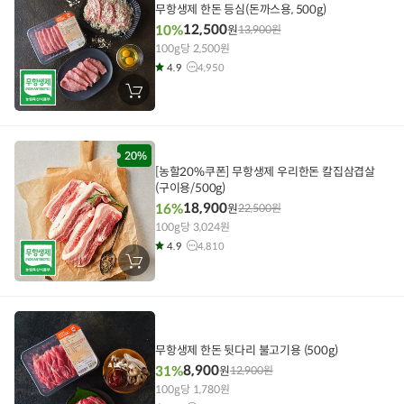
무항생제 한돈 등심(돈까스용, 500g)
12,500
10%
원
13,900
원
100g당 2,500원
4.9
4,950
장
바
구
니
에
담
20%
기
[농할20%쿠폰] 무항생제 우리한돈 칼집삼겹살
(구이용/500g)
18,900
16%
원
22,500
원
100g당 3,024원
4.9
4,810
장
바
구
니
에
담
기
무항생제 한돈 뒷다리 불고기용 (500g)
8,900
31%
원
12,900
원
100g당 1,780원