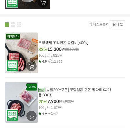
장
바
구
니
에
담
베스트순
필터
정
기
렬
방
법
타임특가
무항생제 우리한돈 등갈비(400g)
15,300
32%
원
22,600
원
100g당 3,825원
4.9
12,633
장
바
구
니
에
담
20%
[농할20%쿠폰] 무항생제 한돈 앞다리 (찌개
기
용.300g)
7,900
20%
원
9,900
원
100g당 2,107원
4.9
247
장
바
구
니