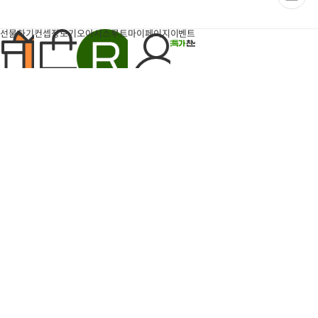
이
페
이
지
선물하기
컨셉장보기
오아시스루트
마이페이지
이벤트
팝업
반짝특가
득템찬스
타임특가
타임특가
6개
장
장
바
바
구
구
돈나소피아 부라타치즈 1박
엄마표 부대찌개 (700g내
니
니