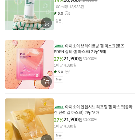
20,900
14%
원
24,500
원
100ml당 13,933원
5.0
5
실온
장
바
구
니
에
담
아이소이 브라이트닝 겔 마스크(로즈
기
PDRN 잡티 겔 마스크) 29g*5매
21,900
27%
원
30,000
원
1매당 4,380원
5.0
3
실온
장
바
구
니
에
담
아이소이 인텐시브 리프팅 겔 마스크(콜라
기
겐 탄력 겔 마스크) 29g*5매
21,900
27%
원
30,000
원
1매당 4,380원
실온