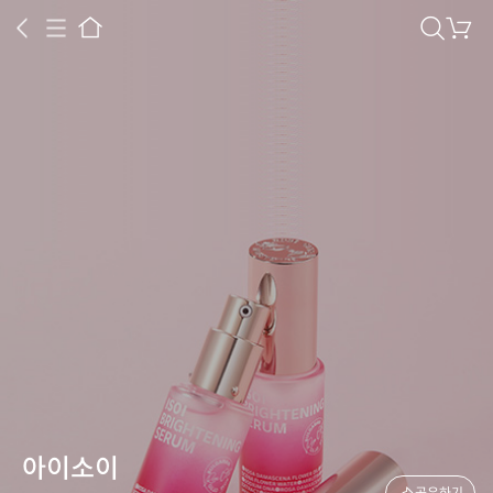
아이소이
검
장
색
바
구
니
상공인
농축산물할인
찬들마루
주문/배송
고객센터
아이소이
공유하기