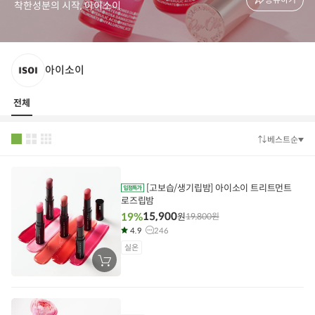
착한성분의 시작, 아이소이
아이소이
전체
베스트순
정
렬
방
법
[고보습/생기립밤] 아이소이 트리트먼트
로즈립밤
15,900
19%
원
19,800
원
4.9
246
실온
장
바
구
니
에
담