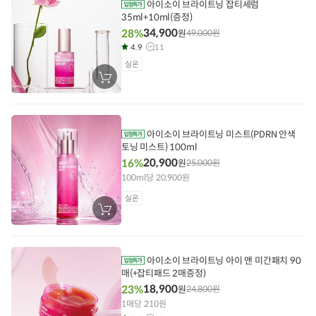
기
아이소이 브라이트닝 잡티세럼
35ml+10ml(증정)
34,900
28%
원
49,000
원
4.9
11
실온
장
바
구
니
에
담
아이소이 브라이트닝 미스트(PDRN 안색
기
토닝 미스트) 100ml
20,900
16%
원
25,000
원
100ml당 20,900원
실온
장
바
구
니
에
담
아이소이 브라이트닝 아이 앤 미간패치 90
기
매(+잡티패드 2매증정)
18,900
23%
원
24,800
원
1매당 210원