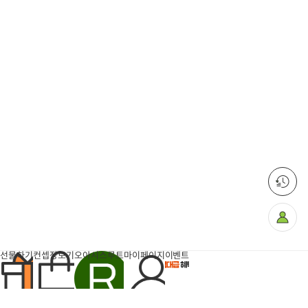
마
이
페
이
지
선물하기
컨셉장보기
오아시스루트
마이페이지
이벤트