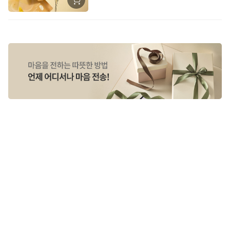
장
바
구
니
에
담
기