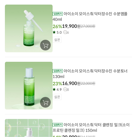
니
에
담
기
아이소이 모이스춰 닥터장수진 수분앰플
40ml
19,900
26%
원
27,000
원
5.0
6
실온
장
바
구
니
에
담
기
아이소이 모이스춰 닥터장수진 수분토너
130ml
16,900
23%
원
22,000
원
4.9
8
실온
장
바
구
니
에
담
아이소이 모이스춰 닥터 클렌징 밀크(소이
기
프로틴 클렌징 밀크) 150ml