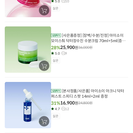
5.0
10
실온
장
바
구
니
에
담
기
[사은품증정] [장벽/수분/진정] 아이소이
모이스춰 닥터장수진 수분크림 70ml+5ml(증정)
(1개입)
25,900
28%
원
36,000
원
5.0
9
실온
장
바
구
니
에
담
기
[본사정품/사은품] 아이소이 아크니 닥터
퍼스트 스피디 스팟 14ml+2ml 증정
16,900
31%
원
24,800
원
4.7
12
실온
장
바
구