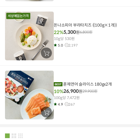
구
니
에
담
기
돈나소피아 부라타치즈 ((100g×1개))
5,300
22%
원
6,800
원
10g당 530원
5.0
2,197
장
바
구
니
에
담
기
훈제연어 슬라이스 180gx2개
26,900
10%
원
29,900
원
100g당 7,472원
4.9
267
장
바
구
니
에
담
기