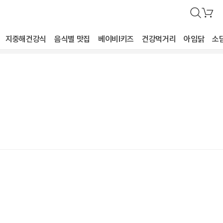
검
장
색
바
구
지중해건강식
음식별 맛집
베이비I키즈
건강먹거리
아임닭
소
니