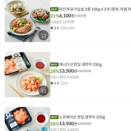
담
기
미인계 닭가슴살 3종 100g X 3개 (훈제, 저염, 
6,100
21%
원
7,800
원
100g당 2,033원
4.9
52,094
장
바
구
니
에
담
기
캐나다산 한입 생연어 250g
13,500
28%
원
19,000
원
100그램당 5,400원
4.9
49
장
바
구
니
에
담
기
노르웨이산 한입 생연어 250g
13,500
28%
원
19,000
원
100그램당 5,400원