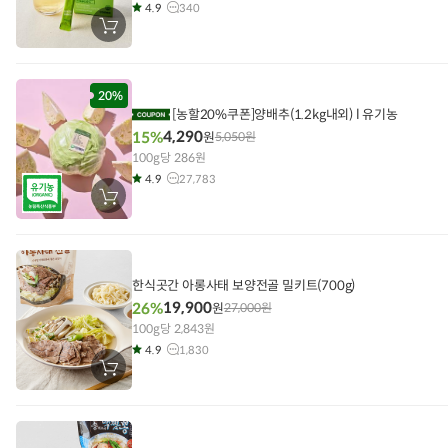
4.9
340
장
바
구
니
에
담
20%
기
[농할20%쿠폰]양배추(1.2kg내외) l 유기농
4,290
15%
원
5,050
원
100g당 286원
4.9
27,783
장
바
구
니
에
담
기
한식곳간 아롱사태 보양전골 밀키트(700g)
19,900
26%
원
27,000
원
100g당 2,843원
4.9
1,830
장
바
구
니
에
담