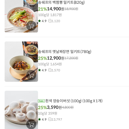
기
송쉐프의 백짬뽕 밀키트(820g)
14,900
21%
원
18,900
원
100g당 1,817원
4.9
1,120
장
바
구
니
에
담
기
송쉐프의 옛날짜장면 밀키트(780g)
12,900
25%
원
17,200
원
100g당 1,654원
4.9
1,570
장
바
구
니
에
담
기
흰색 양송이버섯 (100g) (100g X 1개)
3,590
25%
원
4,800
원
10g당 359원
4.9
13,797
장