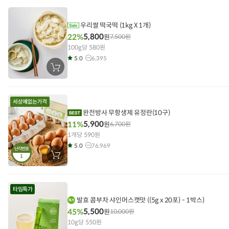
우리쌀 떡국떡 (1kg X 1개)
5,800
22%
원
7,500
원
100g당 580원
5.0
6,395
장
바
구
니
에
담
기
완전방사 무항생제 유정란(10구)
5,900
11%
원
6,700
원
1개당 590원
5.0
76,969
난각번호
1
장
바
구
니
에
타임특가
담
기
발효 콤부차 샤인머스캣맛 ((5g x 20포) - 1박스)
5,500
45%
원
10,000
원
10g당 550원