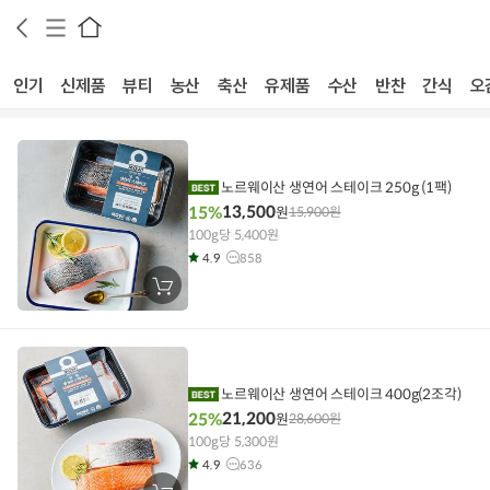
인기
신제품
뷰티
농산
축산
유제품
수산
반찬
간식
오
노르웨이산 생연어 스테이크 250g (1팩)
13,500
15%
원
15,900
원
100g당 5,400원
4.9
858
장
바
구
니
에
담
기
노르웨이산 생연어 스테이크 400g(2조각)
21,200
25%
원
28,600
원
100g당 5,300원
4.9
636