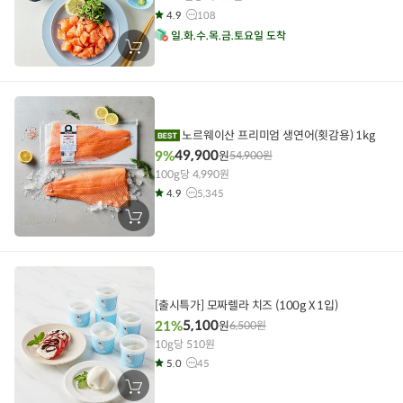
4.9
108
일
화
수
목
금
토
요일 도착
장
바
구
니
에
담
기
노르웨이산 프리미엄 생연어(횟감용) 1kg
49,900
9%
원
54,900
원
100g당 4,990원
4.9
5,345
장
바
구
니
에
담
기
[출시특가] 모짜렐라 치즈 (100g X 1입)
5,100
21%
원
6,500
원
10g당 510원
5.0
45
장
바