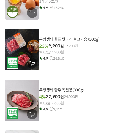
1개당 621원
4.9
12,240
난각번호
2
장
바
구
니
에
담
기
무항생제 한돈 뒷다리 불고기용 (500g)
9,900
23%
원
12,900
원
100g당 1,980원
4.9
26,810
장
바
구
니
에
담
기
무항생제 한우 육전용(300g)
22,900
4%
원
24,000
원
100g당 7,633원
4.9
3,412
장
바
구
니
에