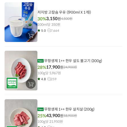
에
담
기
저지방 고칼슘 우유 ((900ml X 1개))
3,150
30%
원
4,500
원
100ml당 350원
5.0
7,664
장
바
구
니
에
담
기
무항생제 1++ 한우 설도 불고기 (300g)
17,900
28%
원
24,900
원
100g당 5,967원
4.8
259
장
바
구
니
에
담
기
무항생제 1++ 한우 살치살 (200g)
43,900
25%
원
58,900
원
100g당 21,950원