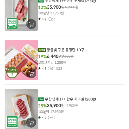
무항생제 1++ 한우 부채살 (200g)
35,900
12%
원
40,900
원
100g당 17,950원
4.9
66
장
바
구
니
에
담
기
황금빛 구운 유정란 10구
6,440
19%
원
7,990
원
100그램당 1,288원
4.9
34,023
난각번호
2
장
바
구
니
에
담
기
무항생제 1++ 한우 치마살 (200g)
35,900
25%
원
47,900
원
100g당 17,950원
4.7
57
장
바