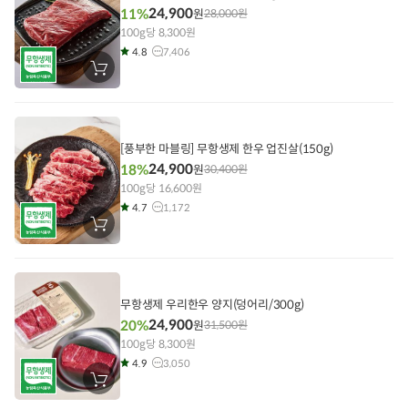
24,900
11%
원
28,000
원
100g당 8,300원
4.8
7,406
장
바
구
니
에
담
기
[풍부한 마블링] 무항생제 한우 업진살(150g)
24,900
18%
원
30,400
원
100g당 16,600원
4.7
1,172
장
바
구
니
에
담
기
무항생제 우리한우 양지(덩어리/300g)
24,900
20%
원
31,500
원
100g당 8,300원
4.9
3,050
장
바
구