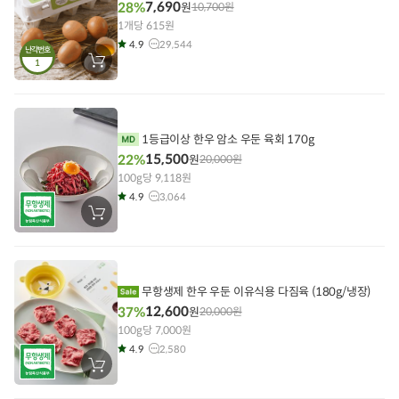
7,690
28%
원
10,700
원
1개당 615원
4.9
29,544
난각번호
1
장
바
구
니
에
담
기
1등급이상 한우 암소 우둔 육회 170g
15,500
22%
원
20,000
원
100g당 9,118원
4.9
3,064
장
바
구
니
에
담
기
무항생제 한우 우둔 이유식용 다짐육 (180g/냉장)
12,600
37%
원
20,000
원
100g당 7,000원
4.9
2,580
장
바
구