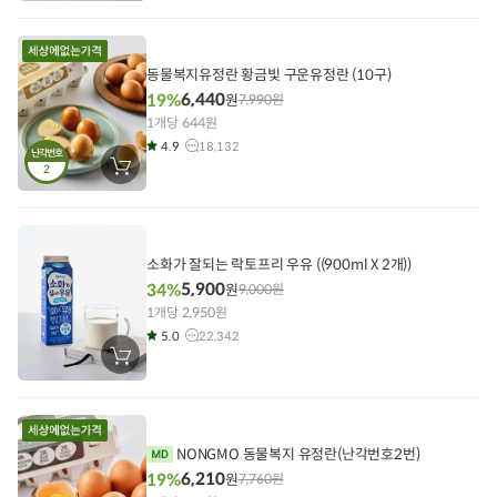
구
니
에
담
기
동물복지유정란 황금빛 구운유정란 (10구)
6,440
19%
원
7,990
원
1개당 644원
4.9
18,132
난각번호
2
장
바
구
니
에
담
기
소화가 잘되는 락토프리 우유 ((900ml X 2개))
5,900
34%
원
9,000
원
1개당 2,950원
5.0
22,342
장
바
구
니
에
담
기
NONGMO 동물복지 유정란(난각번호2번)
6,210
19%
원
7,760
원