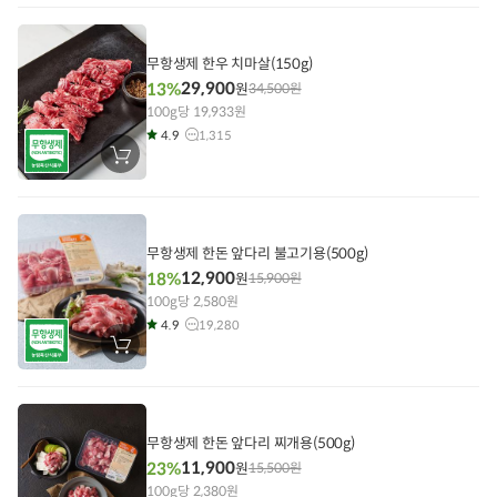
니
에
담
기
무항생제 한우 치마살(150g)
29,900
13%
원
34,500
원
100g당 19,933원
4.9
1,315
장
바
구
니
에
담
기
무항생제 한돈 앞다리 불고기용(500g)
12,900
18%
원
15,900
원
100g당 2,580원
4.9
19,280
장
바
구
니
에
담
기
무항생제 한돈 앞다리 찌개용(500g)
11,900
23%
원
15,500
원
100g당 2,380원