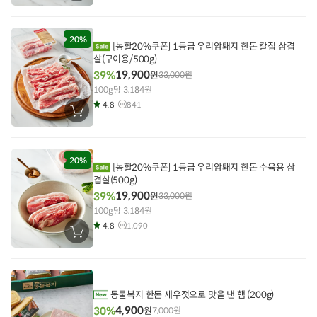
바
구
니
에
담
20%
[농할20%쿠폰] 1등급 우리암퇘지 한돈 칼집 삼겹
기
살(구이용/500g)
19,900
39%
원
33,000
원
100g당 3,184원
4.8
841
장
바
구
니
에
담
20%
[농할20%쿠폰] 1등급 우리암퇘지 한돈 수육용 삼
기
겹살(500g)
19,900
39%
원
33,000
원
100g당 3,184원
4.8
1,090
장
바
구
니
에
담
기
동물복지 한돈 새우젓으로 맛을 낸 햄 (200g)
4,900
30%
원
7,000
원