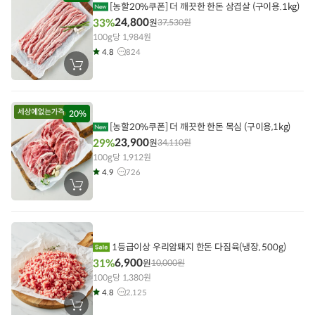
기
[농할20%쿠폰] 더 깨끗한 한돈 삼겹살 (구이용.1kg)
24,800
33%
원
37,530
원
100g당 1,984원
4.8
824
장
바
구
니
에
담
20%
기
[농할20%쿠폰] 더 깨끗한 한돈 목심 (구이용,1kg)
23,900
29%
원
34,110
원
100g당 1,912원
4.9
726
장
바
구
니
에
담
기
1등급이상 우리암퇘지 한돈 다짐육(냉장, 500g)
6,900
31%
원
10,000
원
100g당 1,380원
4.8
2,125
장