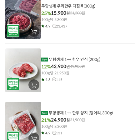
담
기
무항생제 우리한우 다짐육(300g)
15,900
25%
원
21,200
원
100g당 5,300원
4.9
23,437
장
바
구
니
에
담
기
무항생제 1++ 한우 안심 (200g)
43,900
12%
원
49,900
원
100g당 21,950원
4.8
115
장
바
구
니
에
담
기
무항생제 1++ 한우 양지 (덩어리, 300g)
24,900
21%
원
31,900
원
100g당 8,300원
4.9
131