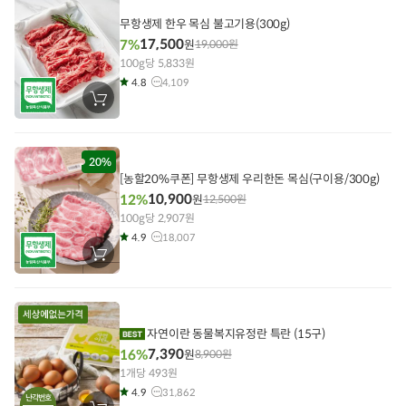
담
기
무항생제 한우 목심 불고기용(300g)
17,500
7%
원
19,000
원
100g당 5,833원
4.8
4,109
장
바
구
니
에
담
20%
기
[농할20%쿠폰] 무항생제 우리한돈 목심(구이용/300g)
10,900
12%
원
12,500
원
100g당 2,907원
4.9
18,007
장
바
구
니
에
담
기
자연이란 동물복지유정란 특란 (15구)
7,390
16%
원
8,900
원
1개당 493원
4.9
31,862
난각번호