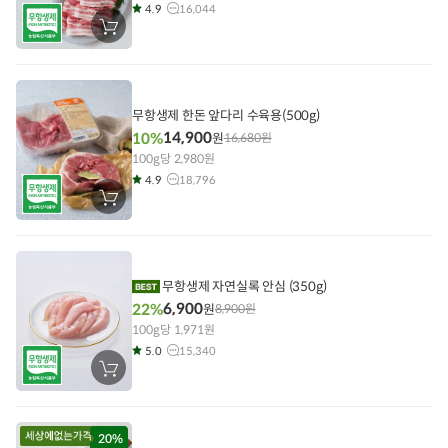
4.9
16,044
장
바
구
니
에
담
기
무항생제 한돈 앞다리 수육용(500g)
14,900
10%
원
16,680
원
100g당 2,980원
4.9
18,796
장
바
구
니
에
담
기
무항생제 자연실록 안심 (350g)
6,900
22%
원
8,900
원
100g당 1,971원
5.0
15,340
장
바
구
니
에
담
20%