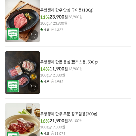
에
담
기
무항생제 한우 안심 구이용(100g)
23,900
11%
원
26,900
원
100g당 23,900원
4.8
4,327
장
바
구
니
에
담
기
무항생제 한돈 등심(돈까스용, 500g)
11,900
14%
원
13,900
원
100g당 2,380원
4.9
4,952
장
바
구
니
에
담
기
무항생제 한우 우둔 장조림용(300g)
21,900
16%
원
26,100
원
100g당 7,300원
4.8
11,075