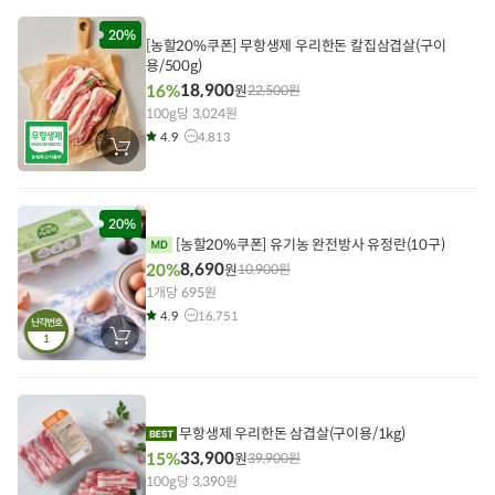
니
에
담
20%
[농할20%쿠폰] 무항생제 우리한돈 칼집삼겹살(구이
기
용/500g)
18,900
16%
원
22,500
원
100g당 3,024원
4.9
4,813
장
바
구
니
에
담
20%
기
[농할20%쿠폰] 유기농 완전방사 유정란(10구)
8,690
20%
원
10,900
원
1개당 695원
4.9
16,751
난각번호
1
장
바
구
니
에
담
기
무항생제 우리한돈 삼겹살(구이용/1kg)
33,900
15%
원
39,900
원
100g당 3,390원