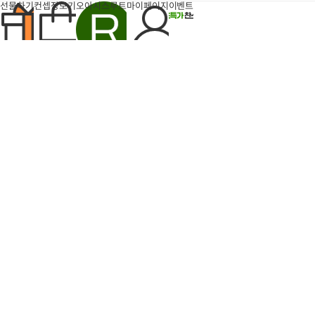
지
선물하기
컨셉장보기
오아시스루트
마이페이지
이벤트
팝업
반짝특가
득템찬스
6개
장
장
바
바
구
구
돈나소피아 부라타치즈 1박
엄마표 부대찌개 (700g내
니
니
에
스 (100g×6개)
에
외/2인분)
산도
0.24%
폴리페놀
392mg/kg
담
담
27,800
10,
31%
42%
유기농 돈나소피아 엑스트라버진
원
기
기