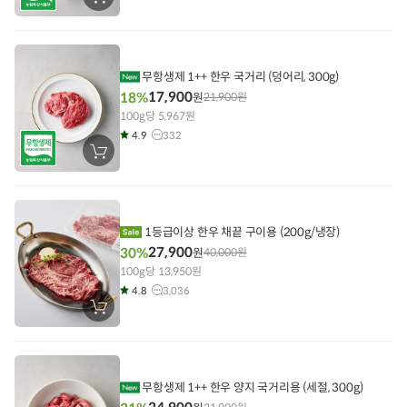
장
바
구
니
에
담
기
무항생제 1++ 한우 국거리 (덩어리, 300g)
17,900
18%
원
21,900
원
100g당 5,967원
4.9
332
장
바
구
니
에
담
기
1등급이상 한우 채끝 구이용 (200g/냉장)
27,900
30%
원
40,000
원
100g당 13,950원
4.8
3,036
장
바
구
니
에
담
기
무항생제 1++ 한우 양지 국거리용 (세절, 300g)