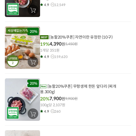
4.9
12,549
장
바
구
니
에
담
20%
기
[농할20%쿠폰] 자연이란 유정란 (10구)
4,390
19%
원
5,450
원
1개당 351원
4.9
159,620
난각번호
2
장
바
구
니
에
담
20%
[농할20%쿠폰] 무항생제 한돈 앞다리 (찌개
기
용.300g)
7,900
20%
원
9,900
원
100g당 2,107원
4.9
260
장
바
구
니
에
담