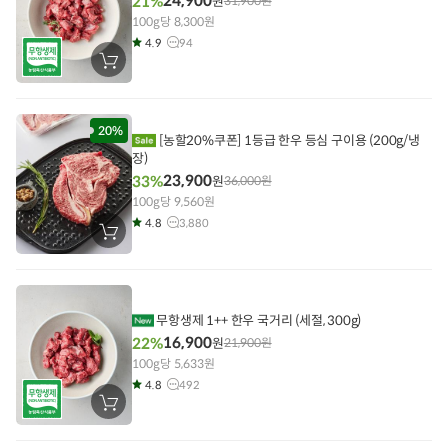
24,900
21%
원
31,900
원
100g당 8,300원
4.9
94
장
바
구
니
에
담
20%
[농할20%쿠폰] 1등급 한우 등심 구이용 (200g/냉
기
장)
23,900
33%
원
36,000
원
100g당 9,560원
4.8
3,880
장
바
구
니
에
담
기
무항생제 1++ 한우 국거리 (세절, 300g)
16,900
22%
원
21,900
원
100g당 5,633원
4.8
492
장
바
구
니