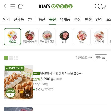
검
장
색
바
구
인기
신제품
뷰티
농산
축산
유제품
수산
반찬
간식
오
니
베스트
무항생제한우
무항생제한돈
한우
한돈
제주돼지
상공인
농축산물할인
찬들마루
주문/배송
고객센터
베스트순
필터
정
렬
방
법
완전방사 무항생제 유정란(10구)
5,900
11%
원
6,700
원
1개당 590원
5.0
77,070
난각번호
1
장
바
구
니
에