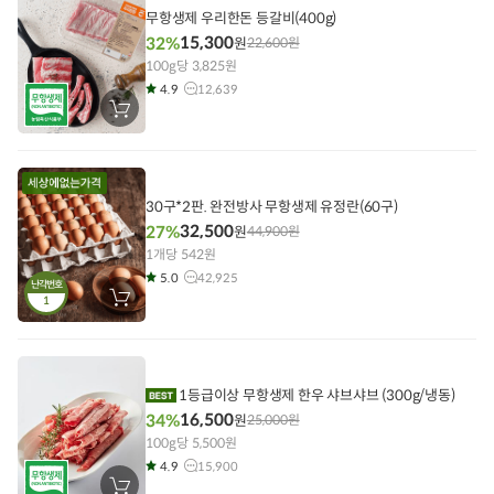
기
무항생제 우리한돈 등갈비(400g)
15,300
32%
원
22,600
원
100g당 3,825원
4.9
12,639
장
바
구
니
에
담
기
30구*2판. 완전방사 무항생제 유정란(60구)
32,500
27%
원
44,900
원
1개당 542원
5.0
42,925
난각번호
1
장
바
구
니
에
담
기
1등급이상 무항생제 한우 샤브샤브 (300g/냉동)
16,500
34%
원
25,000
원
100g당 5,500원
4.9
15,900
장