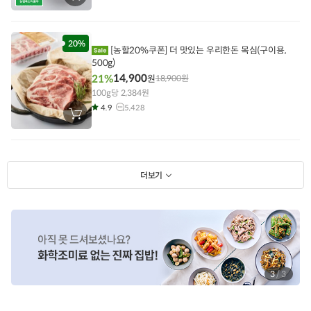
바
구
니
에
담
20%
[농할20%쿠폰] 더 맛있는 우리한돈 목심(구이용,
기
500g)
14,900
21%
원
18,900
원
100g당 2,384원
4.9
5,428
장
바
구
니
에
담
기
더보기
1
/
3