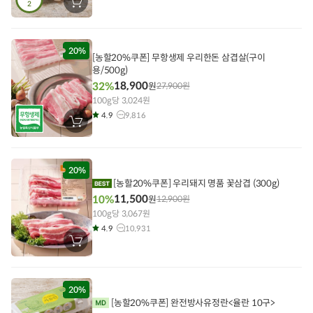
2
장
바
구
니
에
담
20%
[농할20%쿠폰] 무항생제 우리한돈 삼겹살(구이
기
용/500g)
18,900
32%
원
27,900
원
100g당 3,024원
4.9
9,816
장
바
구
니
에
담
20%
기
[농할20%쿠폰] 우리돼지 명품 꽃삼겹 (300g)
11,500
10%
원
12,900
원
100g당 3,067원
4.9
10,931
장
바
구
니
에
담
20%
기
[농할20%쿠폰] 완전방사유정란<율란 10구>