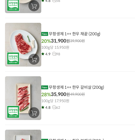
4.8
56
장
바
구
니
에
담
기
무항생제 1++ 한우 채끝 (200g)
31,900
20%
원
39,900
원
100g당 15,950원
4.9
98
장
바
구
니
에
담
기
무항생제 1++ 한우 갈비살 (200g)
35,900
28%
원
49,900
원
100g당 17,950원
4.8
62
장
바
구
니
에
담
기