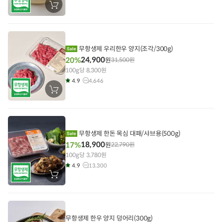
장
바
구
니
에
담
기
무항생제 우리한우 양지(조각/300g)
24,900
20%
원
31,500
원
100g당 8,300원
4.9
4,646
장
바
구
니
에
담
기
무항생제 한돈 목심 대패/샤브용(500g)
18,900
17%
원
22,790
원
100g당 3,780원
4.9
13,300
장
바
구
니
에
담
기
무항생제 한우 양지 덩어리(300g)