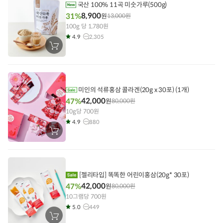
기
국산 100% 11곡 미숫가루(500g)
8,900
31%
원
13,000
원
100g 당 1,780원
4.9
2,305
장
바
구
니
에
담
기
미인의 석류홍삼 콜라겐(20g x 30포) (1개)
42,000
47%
원
80,000
원
10g당 700원
4.9
880
장
바
구
니
에
담
기
[젤리타입] 똑똑한 어린이홍삼(20g* 30포)
42,000
47%
원
80,000
원
10그램당 700원
5.0
449
장