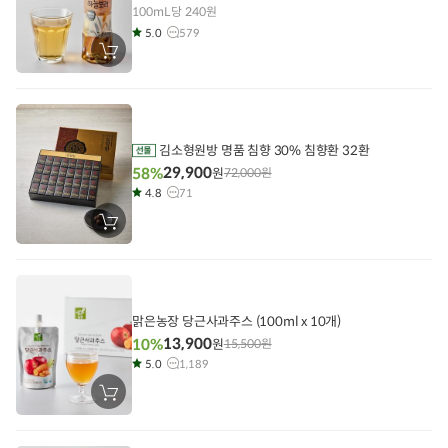
100mL당 240원
5.0
579
장
바
구
니
에
담
기
김소형원방 명품 침향 30% 침향환 32환
29,900
58%
원
72,000
원
4.8
71
장
바
구
니
에
담
기
맑은농장 당근사과주스 (100ml x 10개)
13,900
10%
원
15,500
원
5.0
1,189
장
바
구
니