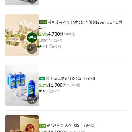
장
바
구
니
에
담
하늘청 유기농 밥알없는 식혜 ((125ml x 6 * 1 번
기
들))
4,700
25%
원
6,300
원
4번들
100ml당 627원
4.9
6,076
장
바
구
니
에
담
기
차바 코코넛워터 (310ml x 6개)
11,900
20%
원
15,000
원
4.9
129
장
바
구
니
에
담
기
6년근 진한 홍삼 (80ml x 60포)