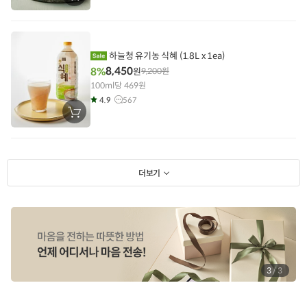
바
구
니
에
담
기
하늘청 유기농 식혜 (1.8L x 1ea)
8,450
8%
원
9,200
원
100ml당 469원
4.9
567
장
바
구
니
에
담
기
더보기
3
/
3