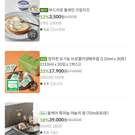
에
담
기
부드러운 플레인 크림치즈
3,500
12%
원
4,000
원
1개당 3,500원
5.0
14,908
장
바
구
니
에
담
정직한 유기농 브로콜리양배추즙 (110ml x 30포)
기
((110ml x 30입 x 1박스))
17,900
33%
원
27,000
원
100ml당 542원
4.9
5,250
장
바
구
니
에
담
기
올케어 흑마늘 마늘의 왕 (70mlX30포)
39,000
18%
원
48,000
원
10ml당 186원
5.0
65