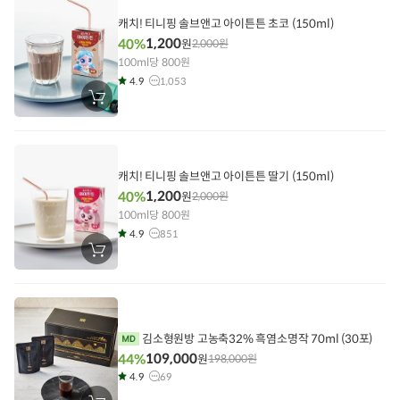
담
기
캐치! 티니핑 솔브앤고 아이튼튼 초코 (150ml)
1,200
40%
원
2,000
원
100ml당 800원
4.9
1,053
장
바
구
니
에
담
기
캐치! 티니핑 솔브앤고 아이튼튼 딸기 (150ml)
1,200
40%
원
2,000
원
100ml당 800원
4.9
851
장
바
구
니
에
담
기
김소형원방 고농축32% 흑염소명작 70ml (30포)
109,000
44%
원
198,000
원
4.9
69