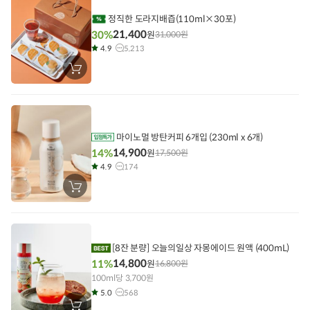
기
정직한 도라지배즙(110ml×30포)
21,400
30%
원
31,000
원
4.9
5,213
장
바
구
니
에
담
기
마이노멀 방탄커피 6개입 (230ml x 6개)
14,900
14%
원
17,500
원
4.9
174
장
바
구
니
에
담
기
[8잔 분량] 오늘의일상 자몽에이드 원액 (400mL)
14,800
11%
원
16,800
원
100ml당 3,700원
5.0
568
장