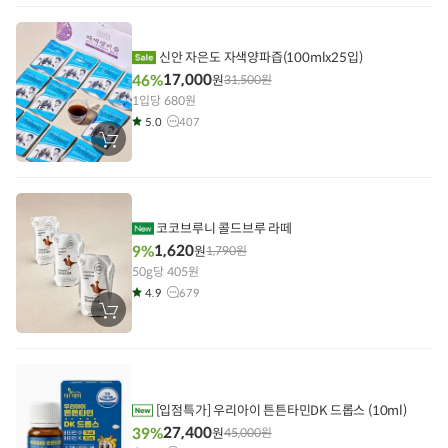
니
에
담
기
신안 자은도 자색양파즙(100mlx25입)
17,000
46%
원
31,500
원
1입당 680원
5.0
407
장
바
구
니
에
담
기
코코브루니 콜드브루 라떼
1,620
9%
원
1,790
원
50g당 405원
4.9
679
장
바
구
니
에
담
기
[입점특가] 우리아이 튼튼타민DK 드롭스 (10ml)
27,400
39%
원
45,000
원