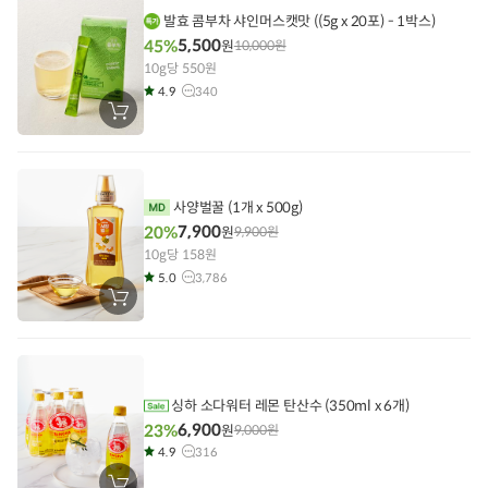
담
기
발효 콤부차 샤인머스캣맛 ((5g x 20포) - 1박스)
5,500
45%
원
10,000
원
10g당 550원
4.9
340
장
바
구
니
에
담
기
사양벌꿀 (1개 x 500g)
7,900
20%
원
9,900
원
10g당 158원
5.0
3,786
장
바
구
니
에
담
기
싱하 소다워터 레몬 탄산수 (350ml x 6개)
6,900
23%
원
9,000
원
4.9
316