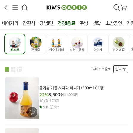
검
장
색
바
구
베이커리
간편식
양념I면
건강I음료
주방
생활
소상공인
지
니
베스트
건강즙
생수│커피
식혜│음료
영양제
천연과즙
상공인
농축산물할인
찬들마루
주문/배송
고객센터
베스트순
필터
정
렬
방
법
유기농 애플 사이다 비니거 (500ml X 1병)
8,500
22%
원
11,000
원
10g당 170원
5.0
782
장
바
구
니
에