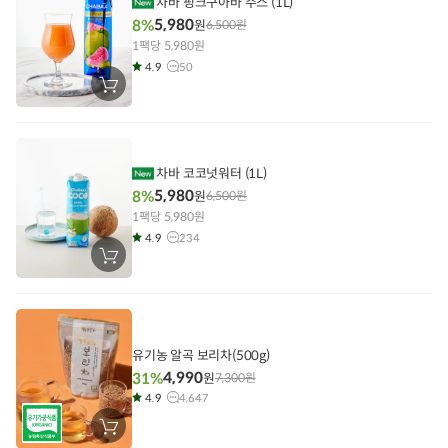
차바 핑크구아바 주스 (1L)
5,980
8%
원
6,500
원
1팩당 5,980원
4.9
50
장
바
구
니
에
담
기
차바 코코넛워터 (1L)
5,980
8%
원
6,500
원
1팩당 5,980원
4.9
234
장
바
구
니
에
담
기
유기농 알곡 보리차(500g)
4,990
31%
원
7,300
원
4.9
4,647
장
바