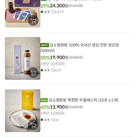
24,300
29%
원
34,500
원
4.9
2,879
장
바
구
니
에
담
김소형원방 100% 국내산 생강 진한 생강청
기
(500ml)
19,900
50%
원
39,800
원
1병당 19,900원
4.9
419
장
바
구
니
에
담
기
김소형원방 목편한 무꿀배스틱 (15포 x 1개)
13,900
43%
원
24,800
원
1팩당 13,900원
4.9
30
장
바
구