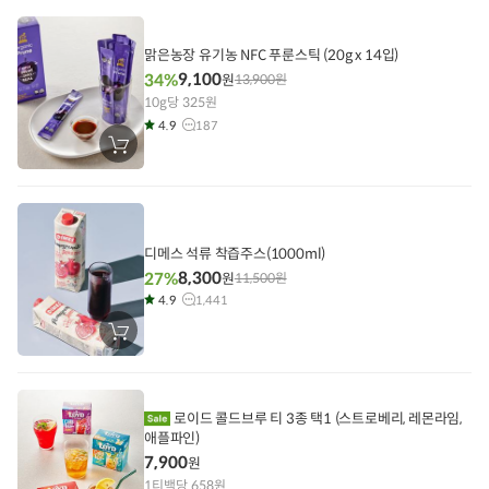
니
에
담
기
맑은농장 유기농 NFC 푸룬스틱 (20g x 14입)
9,100
34%
원
13,900
원
10g당 325원
4.9
187
장
바
구
니
에
담
기
디메스 석류 착즙주스(1000ml)
8,300
27%
원
11,500
원
4.9
1,441
장
바
구
니
에
담
로이드 콜드브루 티 3종 택1 (스트로베리, 레몬라임,
기
애플파인)
7,900
원
1티백당 658원