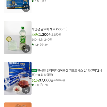
5.0
13
장
바
구
니
에
담
기
자연은 알로에 제로 (500ml)
1,200
44%
원
2,150
원
100mL당 240원
4.9
459
장
바
구
니
에
담
기
한삼인 멀티비타G이뮨샷 기프트박스 14입(7병*2세
트)(+쇼핑백증정)
37,000
51%
원
77,000
원
5.0
378
장
바
구
니
에
담