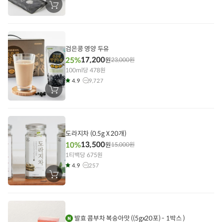
장
바
구
니
에
담
기
검은콩 영양 두유
17,200
25%
원
23,000
원
100ml당 478원
4.9
9,727
장
바
구
니
에
담
기
도라지차 (0.5g X 20개)
13,500
10%
원
15,000
원
1티백당 675원
4.9
257
장
바
구
니
에
담
기
발효 콤부차 복숭아맛 ((5gx20포) - 1박스 )