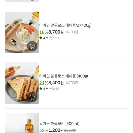
바
구
니
에
담
기
티바인 알룰로스 헤이즐넛 (400g)
8,700
18%
원
10,700
원
4.9
237
장
바
구
니
에
담
기
티바인 알룰로스 메이플 (400g)
8,400
21%
원
10,700
원
4.9
643
장
바
구
니
에
담
기
유기농 하늘보리 (500ml)
1,200
52%
원
2,500
원