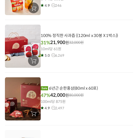
4.9
246
장
바
구
니
에
담
기
100% 정직한 사과즙 ((120ml x 30봉 X 1박스))
21,900
31%
원
32,000
원
10ml당 61원
5.0
6,269
장
바
구
니
에
담
기
6년근 순한홍삼(80ml x 60포)
42,000
47%
원
80,000
원
100ml당 875원
4.9
2,497
장
바
구
니
에
담