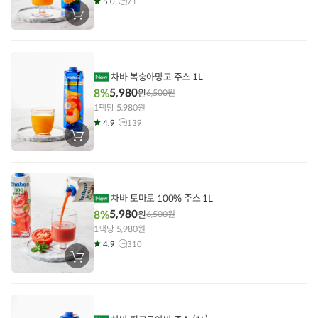
5.0
71
장
바
구
니
에
담
기
차바 복숭아망고 주스 1L
5,980
8%
원
6,500
원
1팩당 5,980원
4.9
139
장
바
구
니
에
담
기
차바 토마토 100% 주스 1L
5,980
8%
원
6,500
원
1팩당 5,980원
4.9
310
장
바
구
니
에
담
기