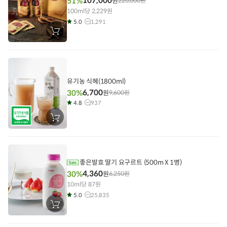
107,000
51%
원
220,000
원
100ml당 2,229원
5.0
1,291
장
바
구
니
에
담
기
유기농 식혜(1800ml)
6,700
30%
원
9,600
원
4.8
937
장
바
구
니
에
담
기
좋은발효 딸기 요구르트 (500m X 1병)
4,360
30%
원
6,250
원
10ml당 87원
5.0
25,835
장
바
구
니