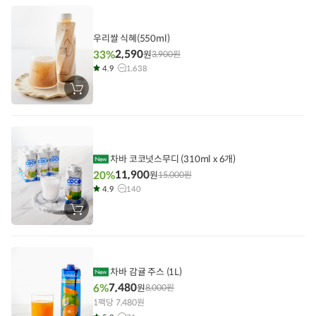
에
담
기
우리쌀 식혜(550ml)
2,590
33%
원
3,900
원
4.9
1,638
장
바
구
니
에
담
기
차바 코코넛스무디 (310ml x 6개)
11,900
20%
원
15,000
원
4.9
140
장
바
구
니
에
담
기
차바 감귤 주스 (1L)
7,480
6%
원
8,000
원
1팩당 7,480원