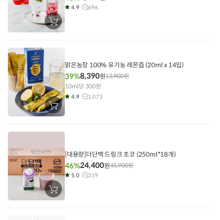
4.9
696
장
바
구
니
에
담
기
맑은농장 100% 유기농 레몬즙 (20ml x 14입)
8,390
39%
원
13,900
원
10ml당 300원
4.9
1,073
장
바
구
니
에
담
기
[대용량]더단백 드링크 초코 (250ml*18개)
24,400
46%
원
45,900
원
5.0
319
장
바
구
니
에