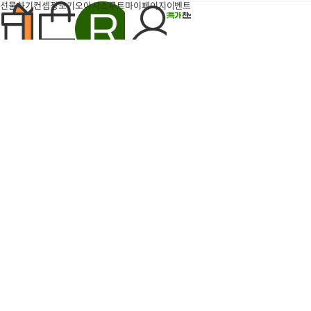
지
선물하기
컨셉장보기
오아시스루트
마이페이지
이벤트
팝업
반짝특가
득템찬스
타임특가
6개
장
장
바
바
구
구
돈나소피아 부라타치즈 1박
엄마표 부대찌개 (700g내
니
니
에
스 (100g×6개)
에
외/2인분)
산도
0.24%
폴리페놀
392mg/kg
담
담
21,600
10,
47%
42%
유기농 돈나소피아 엑스트라버진
원
기
기