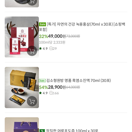
장
바
구
니
에
담
[특가] 자연의 건강 녹용홍삼(70ml x 30포) [쇼핑백
기
포함]
49,000
32%
원
73,000
원
100ml당 2,333원
4.9
29
장
바
구
니
에
담
기
김소형원방 명품 흑염소진액 70ml (30포)
28,900
54%
원
64,000
원
4.9
166
장
바
구
니
에
담
기
정직한 머루포도즙 100ml x 30포