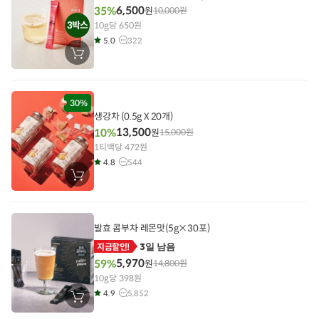
6,500
35%
원
10,000
원
3박스
10g당 650원
5.0
322
장
바
구
니
에
담
30%
기
생강차 (0.5g X 20개)
13,500
10%
원
15,000
원
1티백당 472원
4.8
544
장
바
구
니
에
담
발효 콤부차 레몬맛(5g×30포)
기
3일 남음
지금할인!
5,970
59%
원
14,800
원
10g당 398원
4.9
5,852
장
바
구