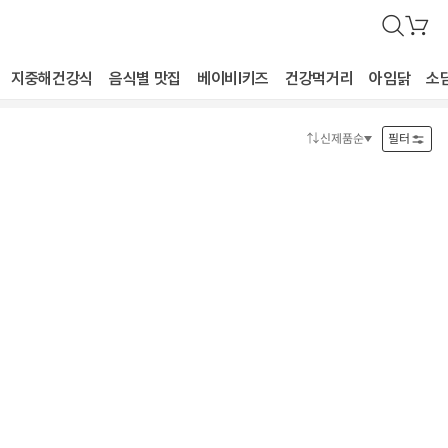
검
장
색
바
구
지중해건강식
음식별 맛집
베이비I키즈
건강먹거리
아임닭
소
니
신제품순
필터
정
렬
방
법