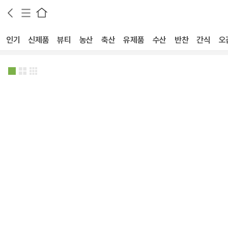
인기
신제품
뷰티
농산
축산
유제품
수산
반찬
간식
오