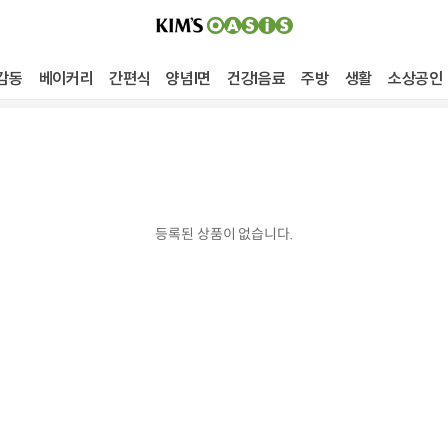
감동
베이커리
간편식
양념I면
건강I음료
주방
생활
소상공인
등록된 상품이 없습니다.