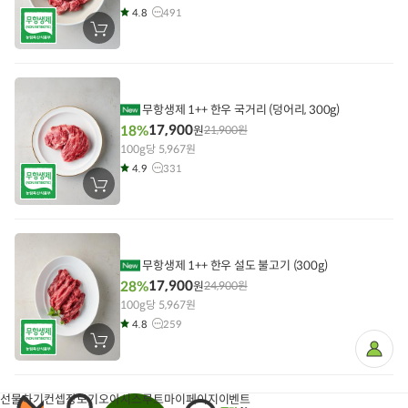
4.8
491
장
바
구
니
에
담
기
무항생제 1++ 한우 국거리 (덩어리, 300g)
17,900
18%
원
21,900
원
100g당 5,967원
4.9
331
장
바
구
니
에
담
기
무항생제 1++ 한우 설도 불고기 (300g)
17,900
28%
원
24,900
원
100g당 5,967원
4.8
259
장
마
바
이
구
페
니
이
에
지
선물하기
컨셉장보기
오아시스루트
마이페이지
이벤트
담