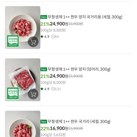
니
에
담
기
무항생제 1++ 한우 양지 국거리용 (세절, 300g)
24,900
21%
원
31,900
원
100g당 8,300원
4.9
94
장
바
구
니
에
담
기
무항생제 1++ 한우 양지 (덩어리, 300g)
24,900
21%
원
31,900
원
100g당 8,300원
4.9
131
장
바
구
니
에
담
기
무항생제 1++ 한우 국거리 (세절, 300g)
16,900
22%
원
21,900
원
100g당 5,633원