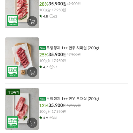
35,900
28%
원
49,900
원
100g당 17,950원
4.8
62
장
바
구
니
에
담
기
무항생제 1++ 한우 치마살 (200g)
35,900
25%
원
47,900
원
100g당 17,950원
4.7
57
장
바
구
니
에
타임특가
담
기
무항생제 1++ 한우 부채살 (200g)
35,900
12%
원
40,900
원
100g당 17,950원
4.9
66
장
바
구