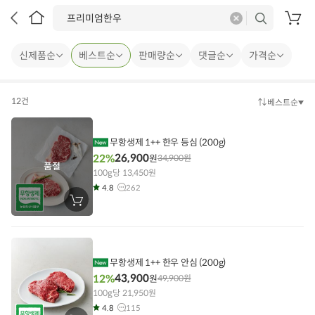
삭
검
프리미엄한우
제
색
장
바
구
신제품순
베스트순
판매량순
댓글순
가격순
니
12건
베스트순
정
렬
방
법
무항생제 1++ 한우 등심 (200g)
26,900
22%
원
34,900
원
품절
100g당 13,450원
4.8
262
장
바
구
니
에
담
기
무항생제 1++ 한우 안심 (200g)
43,900
12%
원
49,900
원
100g당 21,950원
4.8
115