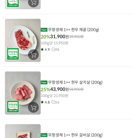
장
바
구
니
에
담
기
무항생제 1++ 한우 채끝 (200g)
31,900
20%
원
39,900
원
100g당 15,950원
4.9
98
장
바
구
니
에
담
기
무항생제 1++ 한우 살치살 (200g)
43,900
25%
원
58,900
원
100g당 21,950원
4.8
56
장
바
구
니
에
담
기
무항생제 1++ 한우 갈비살 (200g)