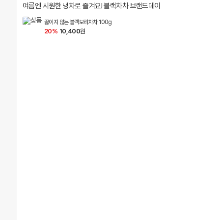
여름엔 시원한 냉차로 즐겨요! 블랙차차 브랜드데이
끓이지 않는 블랙보리차차 100g
20%
10,400
원