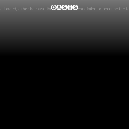
 loaded, either because the server or network failed or because the f