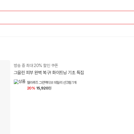
방송 중 최대 20% 할인 쿠폰
그을린 피부 완벽 복구! 화이트닝 기초 특집
델라루즈 그린액티브 데일리 선크림 1개
20%
15,920
원