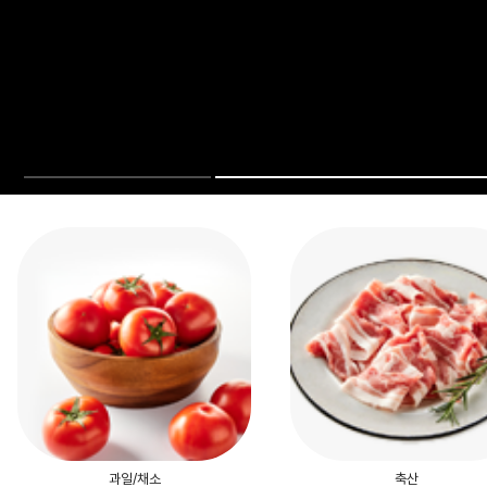
과일/채소
축산