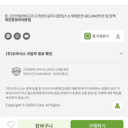
1kg
각)
로그인
전체카테고리
고객센터
공지사항
킴스소개
매장안내
ELAND
약관 및 정책
개인정보처리방침
앱 다운받기
(주)오아시스 사업자 정보 확인
[인증범위] 오아시스 온라인 쇼핑몰 운영
[유효기간] 2026.08.02 ~ 2029.08.01
(주)오아시스는 판매 상품 중 오아시스마켓에 입점한 개별 판매자가 판매하는 상품의 경우 거
래 당사자가 아닌 통신판매중개자이며, 입점 판매자가 등록한 상품 정보 및 거래에 대한 책임을
부담하지 않습니다.
Copyright © OASIS Corp. All Rights
마
이
페
이
지
장바구니
구매하기
찜