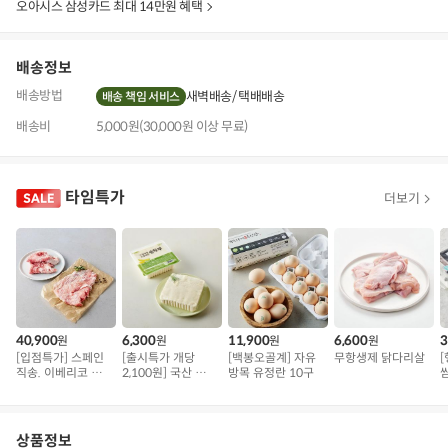
보
오아시스 삼성카드 최대 14만원 혜택
기
배송정보
배송방법
새벽배송
택배배송
배송 책임 서비스
배송비
5,000원(30,000원 이상 무료)
타임특가
더보기
40,900
6,300
11,900
6,600
3
원
원
원
원
[입점특가] 스페인
[출시특가 개당
[백봉오골계] 자유
무항생제 닭다리살
직송. 이베리코 삼
2,100원] 국산 무농
방목 유정란 10구
겹덧살 베요타
약 콩으로 만든 순
두부
상품정보