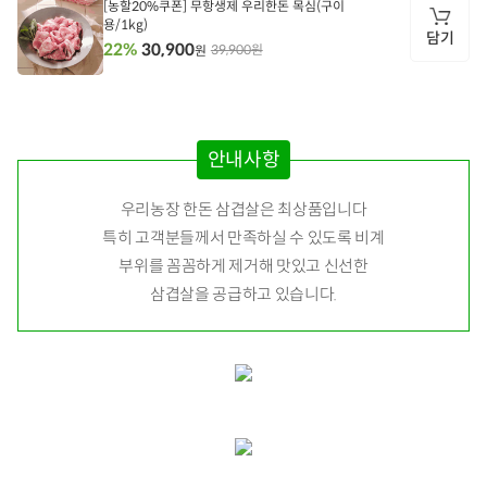
[농할20%쿠폰] 무항생제 우리한돈 목심(구이
용/1kg)
담기
30,900
22%
39,900원
원
담
기
안내사항
우리농장 한돈 삼겹살은 최상품입니다
특히 고객분들께서 만족하실 수 있도록 비계
부위를 꼼꼼하게 제거해 맛있고 신선한
삼겹살을 공급하고 있습니다.