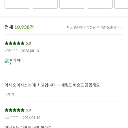
생산자 및 공급자
우리농장 / 경기도 성남시 중원구 갈마치로 288번길 14
원산지
국내산
전체
10,938건
제조년월일/품질유
최근 1년 이내 작성된 후기만 노출됩니다.
하단 별도 표기일까지
지기한
축산법 등급표시/이
5.0
배송되는 상품에는 이력번호가 표시되어 있습니다
력관리 유무
408****
2026.08.10
보관/취급방법
-2℃ ~ 10℃ 냉장보관
소비자상담문의
1577-0098
역시 오아시스에여! 최고입니다~~ 패킹도 배송도 꼼꼼해요
더보기
5.0
sun*****
2026.08.10
이번거는 기름이 너무 많아요