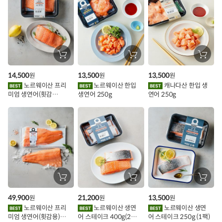
스
추
가
할
장
장
장
바
바
바
인
구
구
구
14,500
13,500
13,500
원
원
원
니
니
니
이
에
에
에
노르웨이산 프리
노르웨이산 한입
캐나다산 한입 생
담
담
담
미엄 생연어(횟감
생연어 250g
연어 250g
기
기
기
벤
용)250g.1팩
트
장
장
장
바
바
바
구
구
구
49,900
21,200
13,500
원
원
원
니
니
니
에
에
에
노르웨이산 프리
노르웨이산 생연
노르웨이산 생연
담
담
담
미엄 생연어(횟감용)
어 스테이크 400g(2조
어 스테이크 250g (1팩)
기
기
기