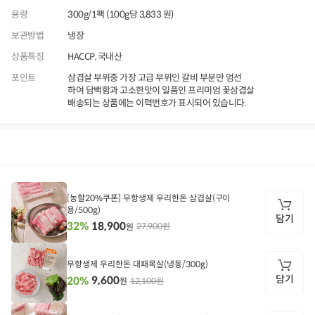
용량
300g/1팩 (100g당 3,833 원)
보관방법
냉장
상품특징
HACCP, 국내산
포인트
삼겹살 부위중 가장 고급 부위인 갈비 부분만 엄선
하여 담백함과 고소한맛이 일품인 프리미엄 꽃삼겹살
배송되는 상품에는 이력번호가 표시되어 있습니다.
상품정보
후기
9,999+
상품문의
상
품
[농할20%쿠폰] 무항생제 우리한돈 삼겹살(구이
정
용/500g)
보
담기
18,900
32%
27,900원
원
담
기
무항생제 우리한돈 대패목살(냉동/300g)
담기
9,600
20%
12,100원
원
담
기