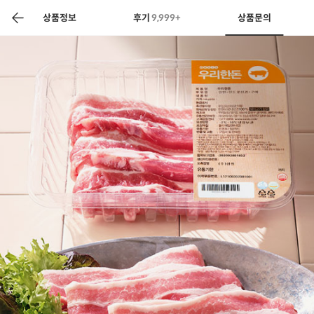
색
바
구
상품정보
후기
9,999+
상품문의
니
상공인
농축산물할인
찬들마루
주문/배송
고객센터