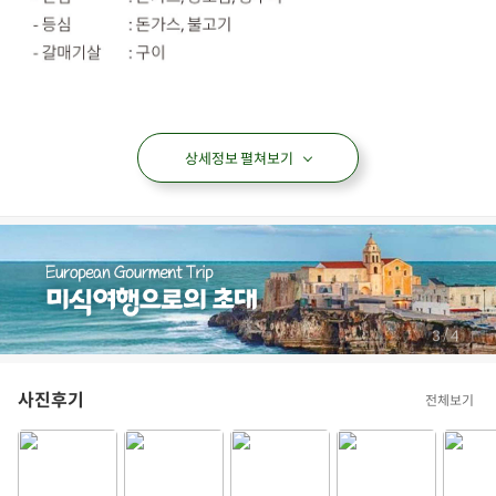
상세정보 펼쳐보기
삼겹살
한돈삼겹살
무항생제한돈
무항생제 삼겹살
무항생제삼겹살
아이들식단
지중해식단
오아시스반찬
/
3
4
상품필수정보
전자상거래 등에서의 상품정보 제공 고시에 따라 작성되었습니다.
사진후기
전체보기
상품명
우리돼지 명품 꽃삼겹살
용량/수량/크기
300g/1팩