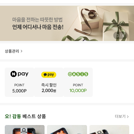
/
3
4
상품관리
E
·
V
·
E
·
N
·
T
오
오! 감동
베스트 상품
더보기
아
시