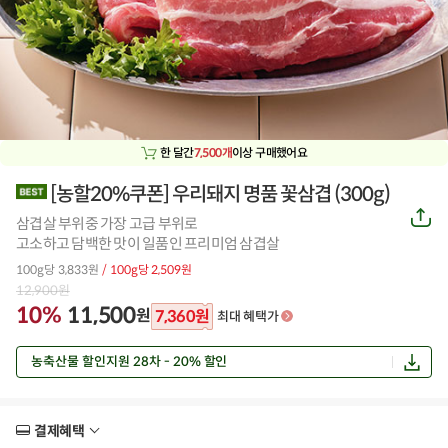
한 달간
7,500개
이상 구매했어요
[농할20%쿠폰] 우리돼지 명품 꽃삼겹 (300g)
공
삼겹살 부위중 가장 고급 부위로
유
하
고소하고 담백한 맛이 일품인 프리미엄 삼겹살
기
100g당 3,833원
/ 100g당 2,509원
12,900
원
10%
11,500
원
7,360
원
최대 혜택가
농축산물 할인지원 28차 - 20% 할인
결제혜택
더