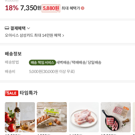
9,000
원
18%
7,350
원
5,880
원
최대 혜택가
결제혜택
더
보
오아시스 삼성카드 최대 14만원 혜택
기
배송정보
배송방법
새벽배송
택배배송
당일배송
배송 책임 서비스
배송비
5,000원(30,000원 이상 무료)
타임특가