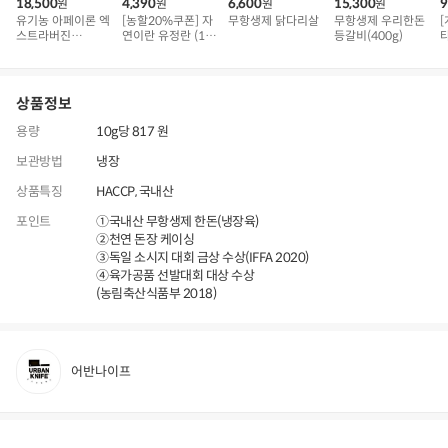
18,500
4,390
6,600
15,300
9
원
원
원
원
유기농 아페이론 엑
[농할20%쿠폰] 자
무항생제 닭다리살
무항생제 우리한돈
[
스트라버진
연이란 유정란 (10
등갈비(400g)
(500ml)
구)
상품정보
용량
10g당 817 원
보관방법
냉장
상품특징
HACCP, 국내산
포인트
①국내산 무항생제 한돈(냉장육)
②천연 돈장 케이싱
③독일 소시지 대회 금상 수상(IFFA 2020)
④육가공품 선발대회 대상 수상
(농림축산식품부 2018)
어반나이프
상품정보