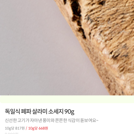
독일식 페파 살라미 소세지 90g
신선한 고기가 자아낸 풍미와 쫀쫀한 식감이 돋보여요~
10g당 817원
/ 10g당 668원