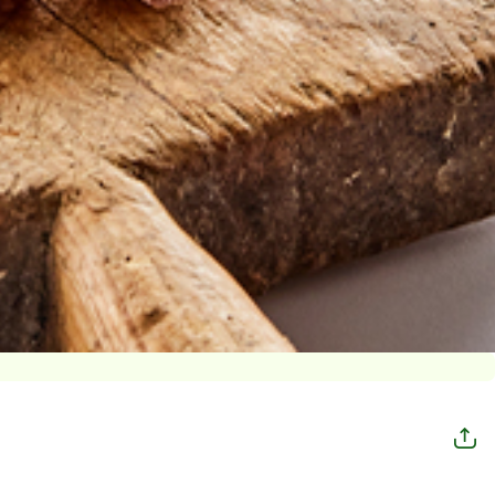
공
유
하
기