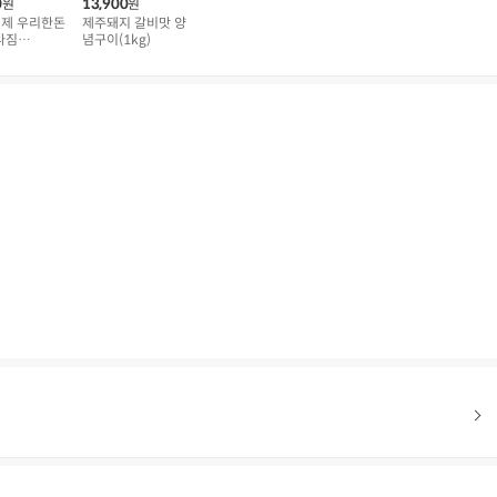
0
13,900
원
원
제 우리한돈
제주돼지 갈비맛 양
다짐
념구이(1kg)
0g)
상품문의