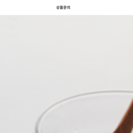
색
바
구
상품문의
니