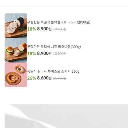
상
품
정
무항한돈 독일식 블랙올리브 리오나햄(300g)
보
8,900
18%
10,900원
원
담
기
무항한돈 독일식 치즈 리오나햄(300g)
8,900
18%
10,900원
원
담
기
독일식 킬바사 부어스트 소시지 330g
8,600
26%
11,750원
원
담
기