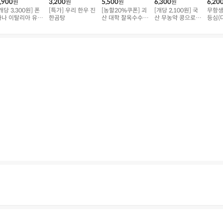
,900
3,200
5,500
6,300
6,20
원
원
원
원
개당 3,300원] 폰
[특가] 우리 한우 진
[농할20%쿠폰] 괴
[개당 2,100원] 국
무항생
타나 이탈리아 유기
한곰탕
산 대학 찰옥수수 5
산 무농약 콩으로
등심(
농 스파게티
개 (1kg 내외)
만든 손순두부
육/30
후기
494