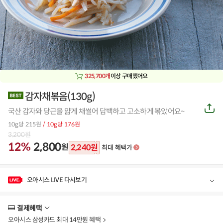
325,700개
이상 구매했어요
감자채볶음(130g)
공
국산 감자와 당근을 얇게 채썰어 담백하고 고소하게 볶았어요~
유
하
10g당 215원
/ 10g당 176원
기
3,200
원
12%
2,800
원
2,240
원
최대 혜택가
오아시스 LIVE 다시보기
결제혜택
더
보
오아시스 삼성카드 최대 14만원 혜택