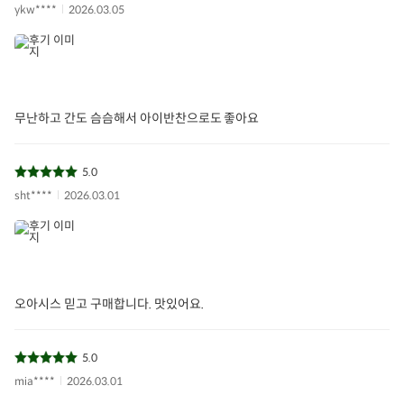
ykw****
2026.03.05
오아시스반찬
감자볶음
감자채볶음
HMR
득템
무난하고 간도 슴슴해서 아이반찬으로도 좋아요
아이들식단
지중해식단
오아시스반찬
5.0
상품필수정보
sht****
2026.03.01
전자상거래 등에서의 상품정보 제공 고시에 따라 작성되었습니다.
상품명
감자볶음
식품의 유형
조림류
오아시스 믿고 구매합니다. 맛있어요.
생산자 및 소재지
(주)케이루트 / 경기도 성남시 중원구 갈마치로 218
제조년월일/품질유
별도표기
5.0
지기한
mia****
2026.03.01
감자(국산),콩기름{콩기름100%(외국산:아르헨티나,미국,베