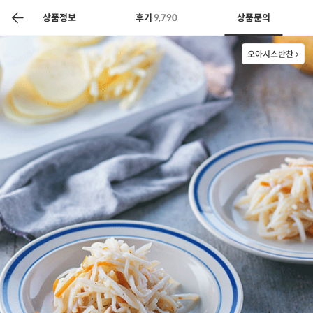
색
바
구
상품정보
후기
9,790
상품문의
니
오아시스반찬
상공인
농축산물할인
찬들마루
주문/배송
고객센터