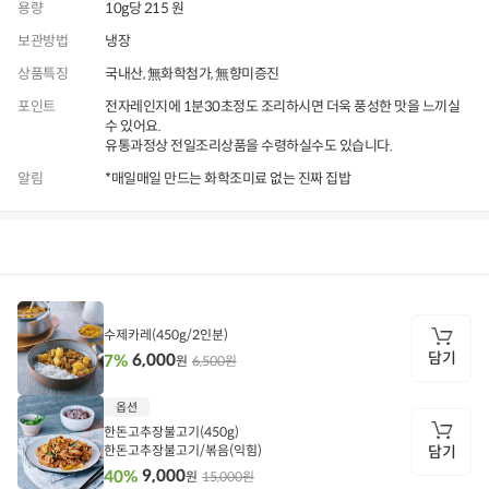
용량
10g당 215 원
보관방법
냉장
상품특징
국내산, 無화학첨가, 無향미증진
포인트
전자레인지에 1분30초정도 조리하시면 더욱 풍성한 맛을 느끼실
수 있어요.
유통과정상 전일조리상품을 수령하실수도 있습니다.
알림
*매일매일 만드는 화학조미료 없는 진짜 집밥
상품정보
후기
9,790
상품문의
상
품
정
수제카레(450g/2인분)
보
담기
6,000
7%
6,500원
원
담
옵션
기
한돈고추장불고기(450g)
한돈고추장불고기/볶음(익힘)
담기
9,000
40%
15,000원
원