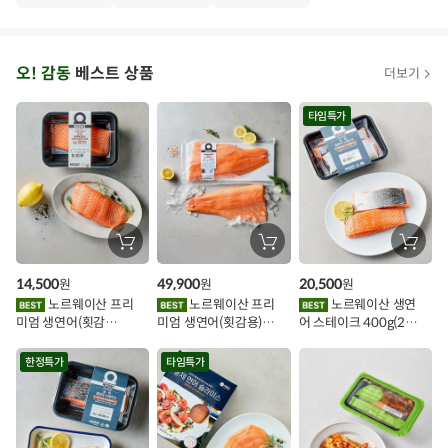
·
T
오
오! 감동
베스트 상품
더보기
아
시
타임특가
스
추
가
할
장
장
장
바
바
바
인
구
구
구
14,500
49,900
20,500
원
원
원
니
니
니
이
에
에
에
노르웨이산 프리
노르웨이산 프리
노르웨이산 생연
담
담
담
미엄 생연어(횟감
미엄 생연어(횟감용)
어 스테이크 400g(2조
기
기
기
벤
용)250g.1팩
1kg
각)
트
한정특가
타임특가