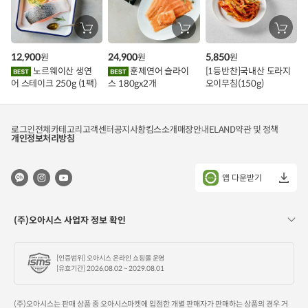
장
장
장
바
바
바
구
구
구
12,900
24,900
5,850
원
원
원
니
니
니
에
에
에
노르웨이산 생연
훈제연어 슬라이
[1등반찬]국내산 도라지
담
담
담
어 스테이크 250g (1팩)
스 180gx2개
오이무침(150g)
기
기
기
로그인
전체카테고리
고객센터
공지사항
킴스소개
매장안내
ELAND
약관 및 정책
개인정보처리방침
앱 다운받기
(주)오아시스 사업자 정보 확인
[인증범위] 오아시스 온라인 쇼핑몰 운영
[유효기간] 2026.08.02 ~ 2029.08.01
(주)오아시스는 판매 상품 중 오아시스마켓에 입점한 개별 판매자가 판매하는 상품의 경우 거