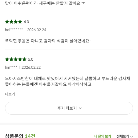
원재료 및 함량
트남 등)},당근(국산),정제수,오천년의신비명품천일염(국산),
맛이 아쉬운편이라 재구매는 안할거 같아요 ㅜ
유기농갈색설탕,사탕수수당발효액},버터,볶음참깨,가공소금
보관/취급방법
냉장보관
4.0
hol*******
2026.02.24
소비자상담문의
1577-0098
푹익힌 볶음은 아니고 감자의 식감이 살아있네요~
상품필수정보 이미지
(자세히보기)
5.0
lim****
2026.02.22
오아시스반찬이 대체로 맛있어서 시켜봤는데 달콤하고 부드러운 감자채
좋아하는 분들에겐 아쉬울거같아요 아삭아삭하고
더보기
후기 더보기
상품문의
14건
내 문의 보기
전체보기