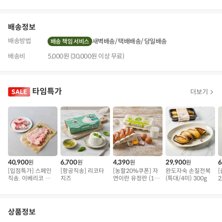
기
배송정보
배송방법
새벽배송
택배배송
당일배송
배송 책임 서비스
배송비
5,000원 (30,000원 이상 무료)
타임특가
더보기
40,900
6,700
4,390
29,900
6
원
원
원
원
[입점특가] 스페인
[항공직송] 리코타
[농할20%쿠폰] 자
완도자숙 손질전복
직송. 이베리코 삼
치즈
연이란 유정란 (10
(특대/4미) 300g
2
겹덧살 베요타
구)
상품정보