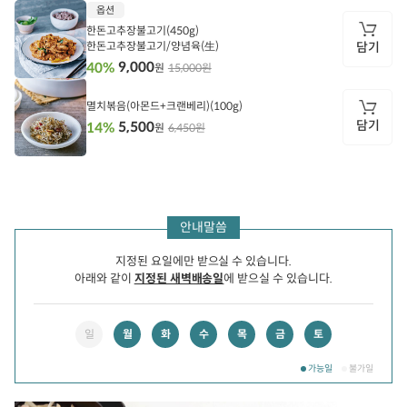
담
옵션
기
한돈고추장불고기(450g)
한돈고추장불고기/양념육(生)
담기
9,000
40%
15,000원
원
담
기
멸치볶음(아몬드+크랜베리)(100g)
담기
5,500
14%
6,450원
원
담
기
안내말씀
지정된 요일에만 받으실 수 있습니다.
아래와 같이
지정된 새벽배송일
에 받으실 수 있습니다.
일
월
화
수
목
금
토
가능일
불가일