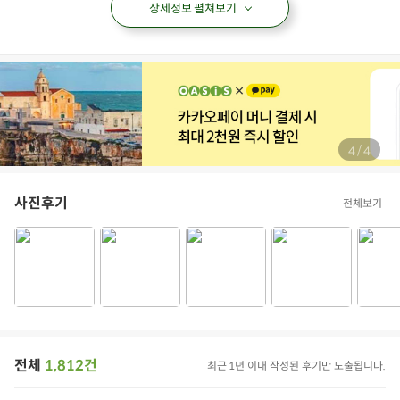
상세정보 펼쳐보기
치킨
통닭
한마리통닭
오븐구이통닭
오븐구이
아이들식단
지중해식단
오아시스반찬
/
4
4
상품필수정보 이미지
(자세히보기)
사진후기
전체보기
전체
1,812건
최근 1년 이내 작성된 후기만 노출됩니다.