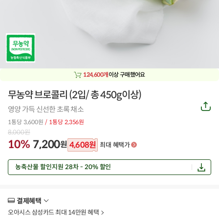
124,600개
이상 구매했어요
무농약 브로콜리 (2입/ 총 450g이상)
공
영양 가득 신선한 초록 채소
유
하
1통당 3,600원
/ 1통당 2,356원
기
8,000
원
10%
7,200
원
4,608
원
최대 혜택가
농축산물 할인지원 28차 - 20% 할인
결제혜택
더
보
오아시스 삼성카드 최대 14만원 혜택