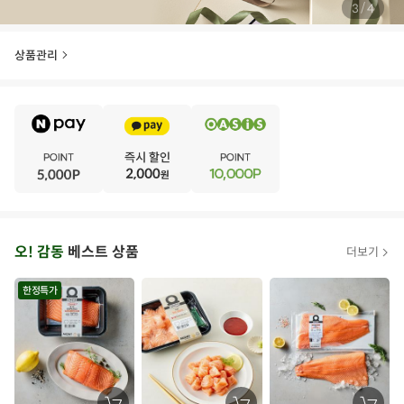
/
4
4
상품관리
E
·
V
·
E
·
N
·
T
오
오! 감동
베스트 상품
더보기
아
시
한정특가
스
추
가
할