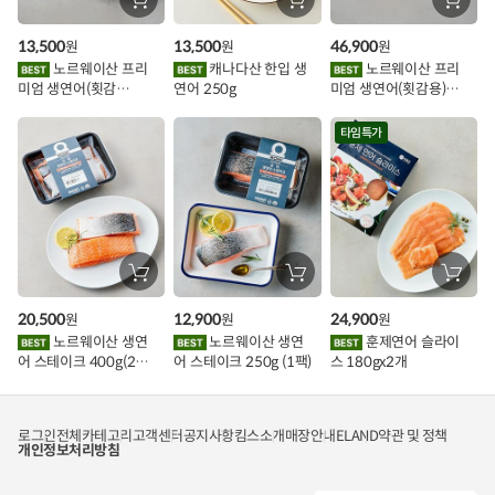
장
장
장
바
바
바
인
구
구
구
13,500
13,500
46,900
원
원
원
니
니
니
이
에
에
에
노르웨이산 프리
캐나다산 한입 생
노르웨이산 프리
담
담
담
미엄 생연어(횟감
연어 250g
미엄 생연어(횟감용)
기
기
기
벤
용)250g.1팩
1kg
트
타임특가
장
장
장
바
바
바
구
구
구
20,500
12,900
24,900
원
원
원
니
니
니
에
에
에
노르웨이산 생연
노르웨이산 생연
훈제연어 슬라이
담
담
담
어 스테이크 400g(2조
어 스테이크 250g (1팩)
스 180gx2개
기
기
기
각)
로그인
전체카테고리
고객센터
공지사항
킴스소개
매장안내
ELAND
약관 및 정책
개인정보처리방침