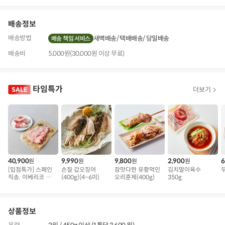
기
배송정보
배송방법
새벽배송
택배배송
당일배송
배송 책임 서비스
배송비
5,000원(30,000원 이상 무료)
타임특가
더보기
40,900
9,990
9,800
2,900
6
원
원
원
원
[입점특가] 스페인
손질 갑오징어
참맛다한 유황먹인
김치말이육수
직송. 이베리코 삼
(400g)(4~6미)
오리훈제(400g)
350g
겹덧살 베요타
상품정보