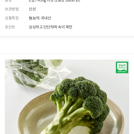
용량
2입 / 450g 이상 (1통당 3,600 원)
보관방법
신선
상품특징
無농약, 국내산
포인트
싱싱하고 단단하며 속이 꽉찬
상품정보
후기
4,217
상품문의
상
품
정
보