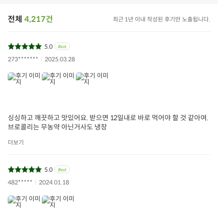
전체
4,217건
최근 1년 이내 작성된 후기만 노출됩니다.
5.0
273*******
2025.03.28
싱싱하고 깨끗하고 맛있어요. 받으면 12일내로 바로 먹어야 할 것 같아여.
브로콜리는 무농약 아닌거사도 냉장
더보기
5.0
482*****
2024.01.18
브로콜리
국내산브로콜리
야채
아이들식단
지중해식단