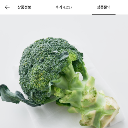
색
바
구
상품정보
후기
4,217
상품문의
니
상공인
농축산물할인
찬들마루
주문/배송
고객센터