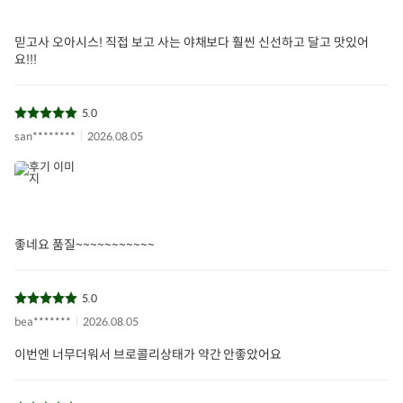
상품필수정보
믿고사 오아시스! 직접 보고 사는 야채보다 훨씬 신선하고 달고 맛있어
전자상거래 등에서의 상품정보 제공 고시에 따라 작성되었습니다.
요!!!
상품명
무농약 브로콜리 (2입/ 총 450g이상)
5.0
용량/수량/크기
2입 / 450g 이상
san********
2026.08.05
원산지
국내산
원료 및 함량
브로콜리 100%
제조년월일/품질유
해당 없음
좋네요 품질~~~~~~~~~~~
지기한
유전자변형 여부,지
해당 없음
리적표시
5.0
bea*******
2026.08.05
관련법상 표시사항
해당없음
이번엔 너무더워서 브로콜리상태가 약간 안좋았어요
식품위생법 수입신
해당없음
고유무