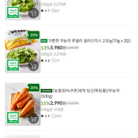
100g당 2,278원
4.7
69
장
바
구
니
에
담
20%
기
가뿐한 무농약 루꼴라 샐러드믹스 210g(70g x 3입)
5,980
13%
원
6,890
원
100g당 2,278원
4.8
79
장
바
구
니
에
담
20%
[농할20%쿠폰]세척 당근(특등품)/무농약
기
(500g)
2,990
15%
원
3,520
원
100g당 478원
4.9
290
장
바
구
니
에