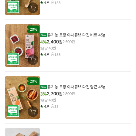
4.9
138
장
바
구
니
에
담
20%
기
유기농 토핑 야채큐브 다진 비트 45g
2,400
4%
원
2,500
원
1g당 43원
4.9
188
장
바
구
니
에
담
20%
기
유기농 토핑 야채큐브 다진 당근 45g
2,700
3%
원
2,800
원
1g당 48원
4.9
88
장
바
구
니
에
담