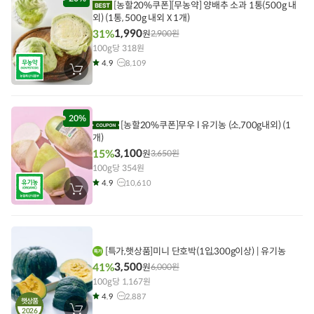
[농할20%쿠폰][무농약] 양배추 소과 1통(500g 내
기
외) (1통, 500g 내외 X 1개)
1,990
31%
원
2,900
원
100g당 318원
4.9
8,109
장
바
구
니
에
담
20%
[농할20%쿠폰]무우 l 유기농 (소,700g내외) (1
기
개)
3,100
15%
원
3,650
원
100g당 354원
4.9
10,610
장
바
구
니
에
담
기
[특가,햇상품]미니 단호박(1입,300g이상) | 유기농
3,500
41%
원
6,000
원
100g당 1,167원
4.9
2,887
햇상품
2026
장