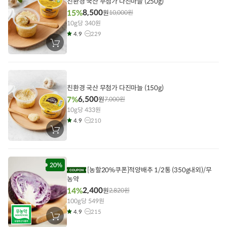
친환경 국산 무첨가 다진마늘 (250g)
8,500
15%
원
10,000
원
10g당 340원
4.9
229
장
바
구
니
에
담
기
친환경 국산 무첨가 다진마늘 (150g)
6,500
7%
원
7,000
원
10g당 433원
4.9
210
장
바
구
니
에
담
20%
[농할20%쿠폰]적양배추 1/2통 (350g내외)/무
기
농약
2,400
14%
원
2,820
원
100g당 549원
4.9
215
장
바