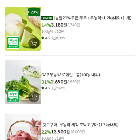
니
에
담
20%
기
[농할20%쿠폰]무우 / 무농약 (1.2kg내외) (1개)
3,180
14%
원
3,740
원
100g당 212원
4.9
8,899
장
바
구
니
에
담
기
GAP 무농약 로메인 1봉(100g 내외)
2,690
31%
원
3,950
원
4.9
2,492
장
바
구
니
에
담
기
[햇고구마] 무농약 세척 호박고구마 (1.7kg내외)
13,900
22%
원
18,000
원
100g당 818원