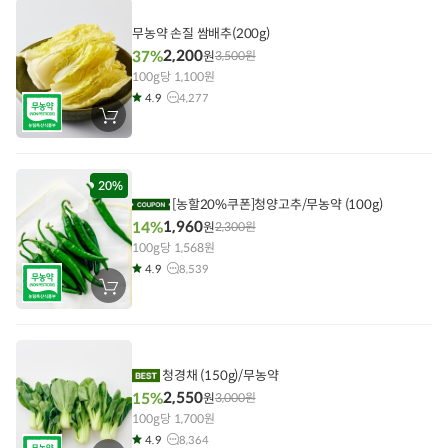
에
담
기
무농약 손질 쌈배추(200g)
2,200
37%
원
3,500
원
100g당 1,100원
4.9
4,277
장
바
구
니
에
담
20%
기
[농할20%쿠폰]청양고추/무농약 (100g)
1,960
14%
원
2,300
원
100g당 1,568원
4.9
8,539
장
바
구
니
에
담
기
청경채 (150g)/무농약
2,550
15%
원
3,000
원
100g당 1,700원
4.9
8,364