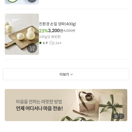
바
구
니
에
담
기
친환경 손질 양파(400g)
3,200
23%
원
4,200
원
100g당 800원
4.9
2,364
장
바
구
니
에
담
기
더보기
1
/
3