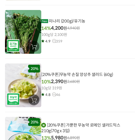
구
니
에
담
기
미나리 (200g)/유기농
4,200
14%
원
4,940
원
100g당 2,100원
4.9
359
장
바
구
니
에
담
20%
기
[20%쿠폰]
무농약 손질 양상추 샐러드 (60g)
2,390
10%
원
2,680
원
10g당 319원
4.8
46
장
바
구
니
에
담
20%
[20%쿠폰]
가뿐한 무농약 로메인 샐러드믹스
기
210g(70g x 3입)
5,980
13%
원
6,890
원