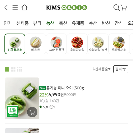
검
장
색
바
구
인기
신제품
뷰티
농산
축산
유제품
수산
반찬
간식
오
니
친환경채소
베스트
GAP 전용관
우리땅과일
수입과일I농산
우리땅채소
상공인
농축산물할인
찬들마루
주문/배송
고객센터
신제품순
필터
정
렬
방
법
유기농 미니 오이 (500g)
6,990
22%
원
9,000
원
10g당 140원
5.0
3
장
바
구
니
에