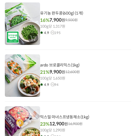
에
담
기
유기농 완두콩(600g) (1개)
7,900
16%
원
9,500
원
100g당 1,317원
4.9
195
장
바
구
니
에
담
기
ardo 브로콜리믹스(1kg)
9,900
21%
원
12,600
원
100g당 1,650원
4.9
94
장
바
구
니
에
담
기
믹스밀 마녀스프냉동채소(1kg)
12,900
23%
원
16,900
원
100g당 1,290원