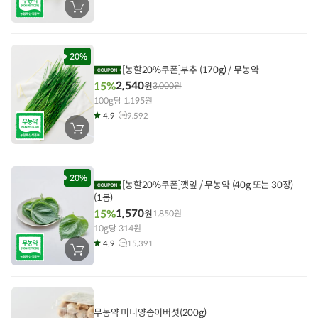
장
바
구
니
에
담
20%
기
[농할20%쿠폰]부추 (170g) / 무농약
2,540
15%
원
3,000
원
100g당 1,195원
4.9
9,592
장
바
구
니
에
담
20%
[농할20%쿠폰]깻잎 / 무농약 (40g 또는 30장)
기
(1봉)
1,570
15%
원
1,850
원
10g당 314원
4.9
15,391
장
바
구
니
에
담
기
무농약 미니양송이버섯(200g)