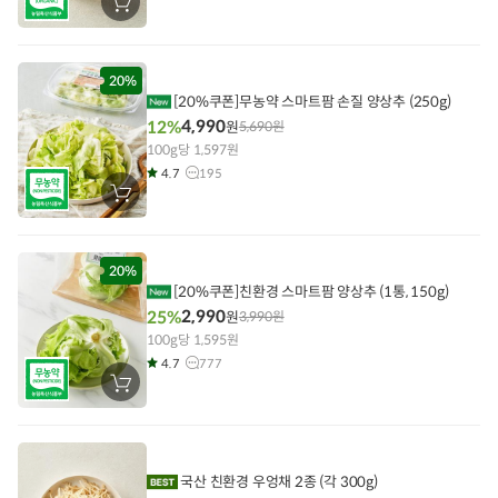
장
바
구
니
에
담
20%
기
[20%쿠폰]
무농약 스마트팜 손질 양상추 (250g)
4,990
12%
원
5,690
원
100g당 1,597원
4.7
195
장
바
구
니
에
담
20%
기
[20%쿠폰]
친환경 스마트팜 양상추 (1통, 150g)
2,990
25%
원
3,990
원
100g당 1,595원
4.7
777
장
바
구
니
에
담
기
국산 친환경 우엉채 2종 (각 300g)