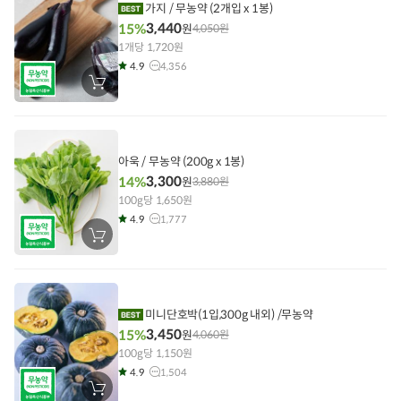
기
가지 / 무농약 (2개입 x 1봉)
3,440
15%
원
4,050
원
1개당 1,720원
4.9
4,356
장
바
구
니
에
담
기
아욱 / 무농약 (200g x 1봉)
3,300
14%
원
3,880
원
100g당 1,650원
4.9
1,777
장
바
구
니
에
담
기
미니단호박(1입,300g 내외) /무농약
3,450
15%
원
4,060
원
100g당 1,150원
4.9
1,504
장