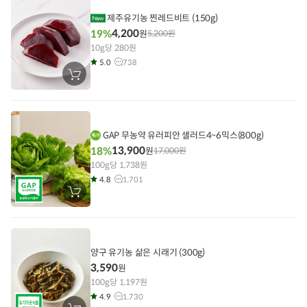
담
기
제주유기농 찐레드비트 (150g)
4,200
19%
원
5,200
원
10g당 280원
5.0
738
장
바
구
니
에
담
기
GAP 무농약 유러피안 샐러드4~6믹스(800g)
13,900
18%
원
17,000
원
100g당 1,738원
4.8
1,701
장
바
구
니
에
담
기
양구 유기농 삶은 시래기 (300g)
3,590
원
100g당 1,197원
4.9
1,730