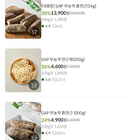
담
기
[대용량] GAP 무농약 흙연근(1kg)
13,900
30%
원
20,000
원
100g당 1,390원
4.9
432
장
바
구
니
에
담
기
GAP 무농약 연근채(250g)
4,600
36%
원
7,200
원
100g당 1,840원
5.0
2,215
장
바
구
니
에
담
기
GAP 무농약 흙연근 (300g)
4,900
24%
원
6,500
원
100g당 1,633원
4.9
3,841