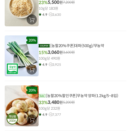
5,500
23%
원
7,200
원
10g당 183원
4.9
3,630
장
바
구
니
에
담
20%
기
[농할20%쿠폰]대파(500g)/무농약
3,060
15%
원
3,600
원
100g당 490원
4.9
3,925
장
바
구
니
에
담
20%
기
[농할20%할인쿠폰]무농약 양파(1.2kg/5~8입)
3,480
33%
원
5,200
원
100g당 232원
4.9
7,377
햇상품
2026
장
바
구