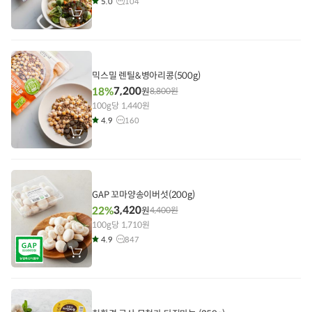
5.0
104
장
바
구
니
에
담
기
믹스밀 렌틸&병아리콩(500g)
7,200
18%
원
8,800
원
100g당 1,440원
4.9
160
장
바
구
니
에
담
기
GAP 꼬마양송이버섯(200g)
3,420
22%
원
4,400
원
100g당 1,710원
4.9
847
장
바
구
니
에
담
기