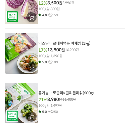
3,500
12%
원
3,990
원
100g당 800원
4.8
153
장
바
구
니
에
담
기
믹스밀 바로데워먹는 야채찜 (1kg)
13,900
17%
원
16,900
원
100g당 1,390원
5.0
103
장
바
구
니
에
담
기
유기농 브로콜리&콜리플라워(600g)
8,980
21%
원
11,400
원
100g당 1,497원
5.0
250
장
바
구
니