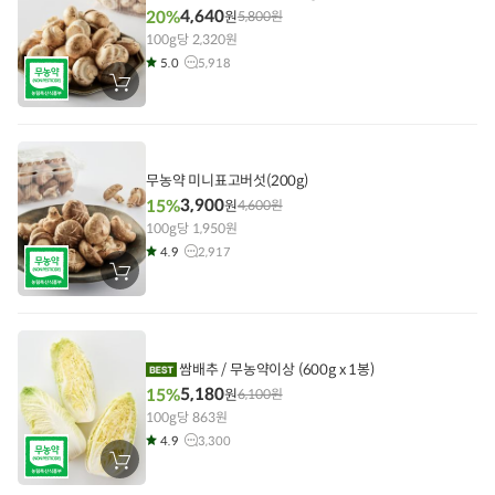
4,640
20%
원
5,800
원
100g당 2,320원
5.0
5,918
장
바
구
니
에
담
기
무농약 미니표고버섯(200g)
3,900
15%
원
4,600
원
100g당 1,950원
4.9
2,917
장
바
구
니
에
담
기
쌈배추 / 무농약이상 (600g x 1봉)
5,180
15%
원
6,100
원
100g당 863원
4.9
3,300
장
바
구