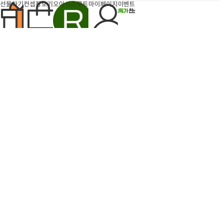
지
선물하기
컨셉장보기
오아시스루트
마이페이지
이벤트
팝업
반짝특가
득템찬스
타임특가
6개
장
장
바
바
구
구
돈나소피아 부라타치즈 1박
엄마표 부대찌개 (700g내
니
니
에
스 (100g×6개)
에
외/2인분)
산도
0.24%
폴리페놀
392mg/kg
담
담
21,600
10,
47%
42%
유기농 돈나소피아 엑스트라버진
원
기
기