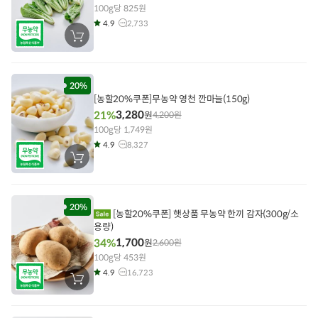
100g당 825원
4.9
2,733
장
바
구
니
에
담
20%
기
[농할20%쿠폰]무농약 영천 깐마늘(150g)
3,280
21%
원
4,200
원
100g당 1,749원
4.9
8,327
장
바
구
니
에
담
20%
[농할20%쿠폰] 햇상품 무농약 한끼 감자(300g/소
기
용량)
1,700
34%
원
2,600
원
100g당 453원
4.9
16,723
장
바
구
니