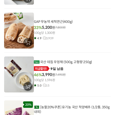
장
바
구
니
에
담
기
GAP 무농약 세척연근(400g)
5,200
33%
원
7,800
원
100g당 1,300원
4.9
3,939
장
바
구
니
에
담
국산 데침 우엉채 (500g, 고형량 250g)
기
9일 남음
지금할인!
3,990
46%
원
7,490
원
100g당 1,596원
5.0
15
장
바
구
니
에
담
20%
[농할20%쿠폰] 유기농 국산 적양배추 (1/2통, 350g
기
내외)