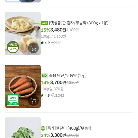
바
구
니
에
담
기
[햇상품]깐 감자/무농약 (300g x 1봉)
3,480
15%
원
4,100
원
100g당 1,160원
4.9
930
햇상품
2026
장
바
구
니
에
담
기
즙용 당근/무농약 (1kg)
3,700
14%
원
4,350
원
100g당 370원
4.9
3,342
장
바
구
니
에
담
기
[특가]얼갈이 (400g)/무농약
3,300
34%
원
5,000
원