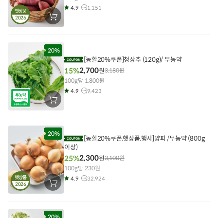
4.9
1,151
햇상품
2026
장
바
구
니
에
담
20%
기
[농할20%쿠폰]청상추 (120g)/ 무농약
2,700
15%
원
3,180
원
100g당 1,800원
4.9
9,423
장
바
구
니
에
담
20%
[농할20%쿠폰,햇상품,행사]양파 /무농약 (800g
기
이상)
2,300
25%
원
3,100
원
100g당 230원
햇상품
4.9
32,924
2026
장
바
구
니
에
담
20%