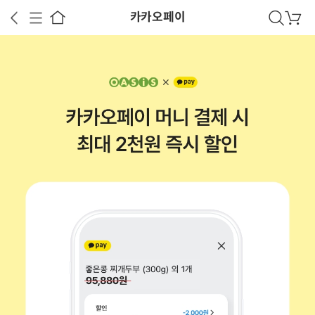
카카오페이
검
장
색
바
구
니
상공인
농축산물할인
찬들마루
주문/배송
고객센터