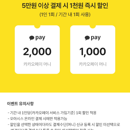
이
벤
트
기
간
2
0
2
5
.