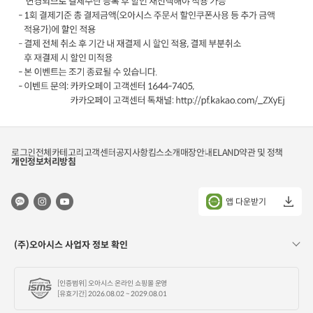
1
2
.
1
~
2
0
2
5
.
1
2
.
3
-
1
기
(
간
예
로그인
전체카테고리
고객센터
공지사항
킴스소개
매장안내
ELAND
약관 및 정책
내
산
개인정보처리방침
1
소
인
진
당
시
(
조
앱 다운받기
카
기
카
종
오
료
페
)
이
이
(주)오아시스 사업자 정보 확인
서
벤
비
트
스
내
가
용
[인증범위] 오아시스 온라인 쇼핑몰 운영
입
카
기
[유효기간] 2026.08.02 ~ 2029.08.01
카
준
오
)