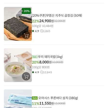
구
니
에
담
20%
기
[20%쿠폰]무염산 지주식 곱창김 (50매)
24,900
22%
원
32,000
원
100g당 10,484원
4.9
1,845
장
바
구
니
에
담
기
우리 돼지국밥(1kg)
8,000
20%
원
10,000
원
100g당 800원
4.9
12,845
장
바
구
니
에
담
기
오아시스 푸른바다 삼치 (380g)
11,550
11%
원
13,000
원