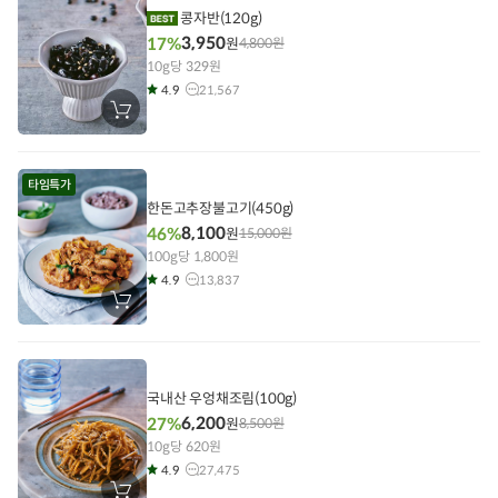
기
콩자반(120g)
3,950
17%
원
4,800
원
10g당 329원
4.9
21,567
장
바
구
니
에
타임특가
담
기
한돈고추장불고기(450g)
8,100
46%
원
15,000
원
100g당 1,800원
4.9
13,837
장
바
구
니
에
담
기
국내산 우엉채조림(100g)
6,200
27%
원
8,500
원
10g당 620원
4.9
27,475
장