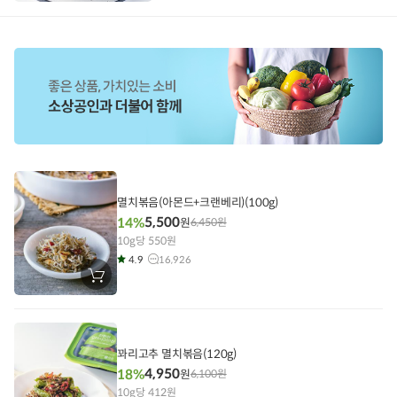
구
니
에
담
기
멸치볶음(아몬드+크랜베리)(100g)
5,500
14%
원
6,450
원
10g당 550원
4.9
16,926
장
바
구
니
에
담
기
꽈리고추 멸치볶음(120g)
4,950
18%
원
6,100
원
10g당 412원