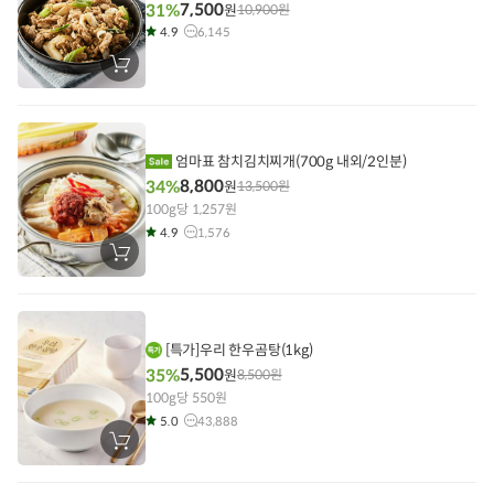
7,500
31%
원
10,900
원
4.9
6,145
장
바
구
니
에
담
기
엄마표 참치김치찌개(700g 내외/2인분)
8,800
34%
원
13,500
원
100g당 1,257원
4.9
1,576
장
바
구
니
에
담
기
[특가]우리 한우곰탕(1kg)
5,500
35%
원
8,500
원
100g당 550원
5.0
43,888
장
바
구
니