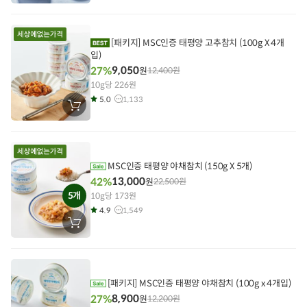
바
구
니
에
담
[패키지]
MSC인증 태평양 고추참치 (100g X 4개
기
입)
9,050
27%
원
12,400
원
10g당 226원
5.0
1,133
장
바
구
니
에
담
기
MSC인증 태평양 야채참치 (150g X 5개)
13,000
42%
원
22,500
원
5개
10g당 173원
4.9
1,549
장
바
구
니
에
담
기
[패키지]
MSC인증 태평양 야채참치 (100g x 4개입)
8,900
27%
원
12,200
원