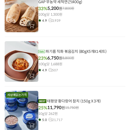
기
GAP 무농약 세척연근(400g)
5,200
33%
원
7,800
원
100g당 1,300원
4.9
3,939
장
바
구
니
에
담
기
파기름 직화 볶음김치 (80gX5개X1세트)
6,750
23%
원
8,800
원
100g당 1,688원
4.9
507
장
바
구
니
에
담
기
태평양 황다랑어 참치 (150g X 3개)
11,790
25%
원
15,750
원
10g당 262원
5.0
21,717
장