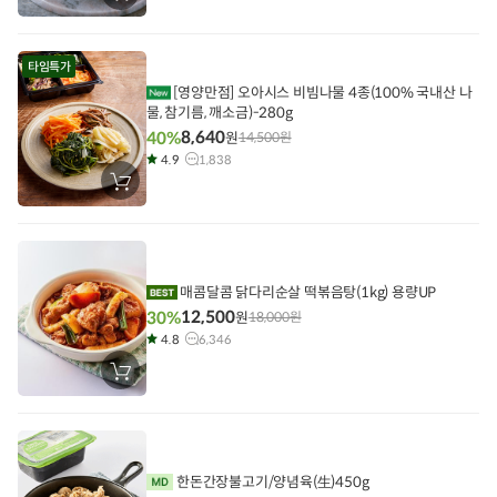
바
구
니
에
타임특가
담
기
[영양만점] 오아시스 비빔나물 4종(100% 국내산 나
물, 참기름, 깨소금)-280g
8,640
40%
원
14,500
원
4.9
1,838
장
바
구
니
에
담
기
매콤달콤 닭다리순살 떡볶음탕(1kg) 용량UP
12,500
30%
원
18,000
원
4.8
6,346
장
바
구
니
에
담
기
한돈간장불고기/양념육(生)450g