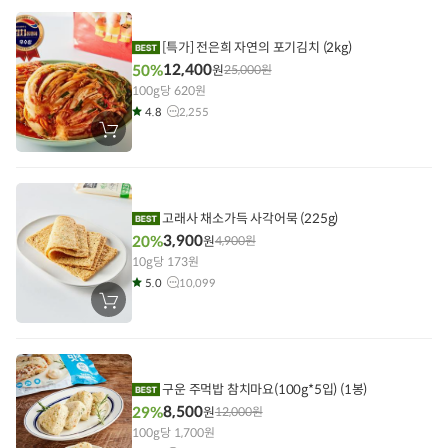
니
에
담
기
[특가] 전은희 자연의 포기김치 (2kg)
12,400
50%
원
25,000
원
100g당 620원
4.8
2,255
장
바
구
니
에
담
기
고래사 채소가득 사각어묵 (225g)
3,900
20%
원
4,900
원
10g당 173원
5.0
10,099
장
바
구
니
에
담
기
구운 주먹밥 참치마요(100g*5입) (1봉)
8,500
29%
원
12,000
원
100g당 1,700원