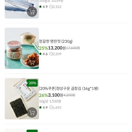
100g당 3,039원
4.9
2,332
장
바
구
니
에
담
기
정갈한 명란젓 (230g)
13,200
25%
원
17,600
원
4.6
2,209
장
바
구
니
에
담
20%
기
[20%쿠폰]정성구운 곱창김 (16g*1봉)
3,100
26%
원
4,200
원
10g당 1,550원
4.9
1,692
장
바
구
니
에