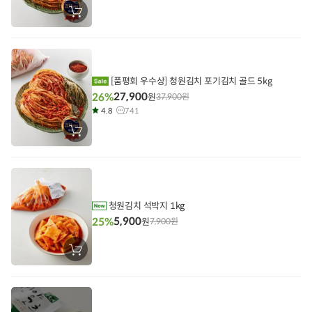
장
바
구
니
에
담
기
[품평회 우수상] 청원김치 포기김치 골드 5kg
27,900
26%
원
37,900
원
4.8
741
장
바
구
니
에
담
기
청원김치 석박지 1kg
5,900
25%
원
7,900
원
장
바
구
니
에
담
기