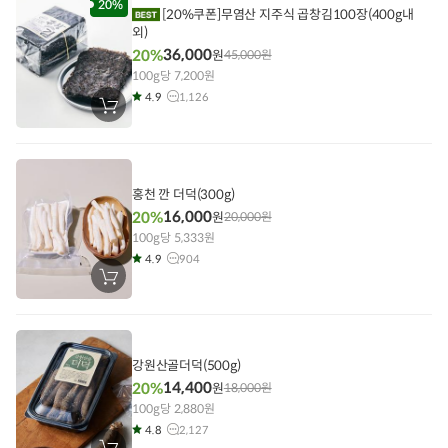
담
20%
[20%쿠폰]무염산 지주식 곱창김100장(400g내
기
외)
36,000
20%
원
45,000
원
100g당 7,200원
4.9
1,126
장
바
구
니
에
담
기
홍천 깐 더덕(300g)
16,000
20%
원
20,000
원
100g당 5,333원
4.9
904
장
바
구
니
에
담
기
강원산골더덕(500g)
14,400
20%
원
18,000
원
100g당 2,880원
4.8
2,127