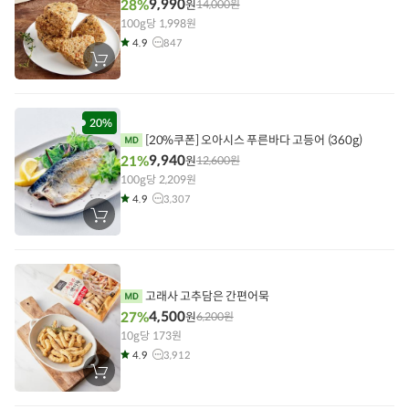
9,990
28%
원
14,000
원
100g당 1,998원
4.9
847
장
바
구
니
에
담
20%
기
[20%쿠폰] 오아시스 푸른바다 고등어 (360g)
9,940
21%
원
12,600
원
100g당 2,209원
4.9
3,307
장
바
구
니
에
담
기
고래사 고추담은 간편어묵
4,500
27%
원
6,200
원
10g당 173원
4.9
3,912
장
바
구