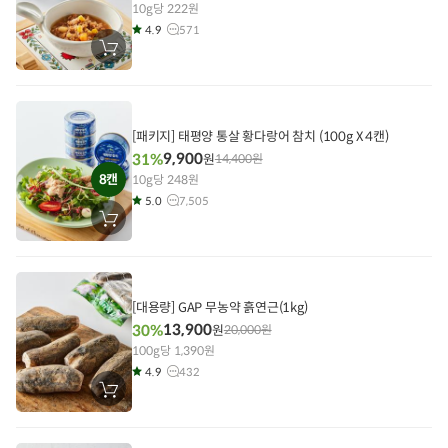
10g당 222원
4.9
571
장
바
구
니
에
담
기
[패키지]
태평양 통살 황다랑어 참치 (100g X 4캔)
9,900
31%
원
14,400
원
8캔
10g당 248원
5.0
7,505
장
바
구
니
에
담
기
[대용량] GAP 무농약 흙연근(1kg)
13,900
30%
원
20,000
원
100g당 1,390원
4.9
432
장
바
구
니
에