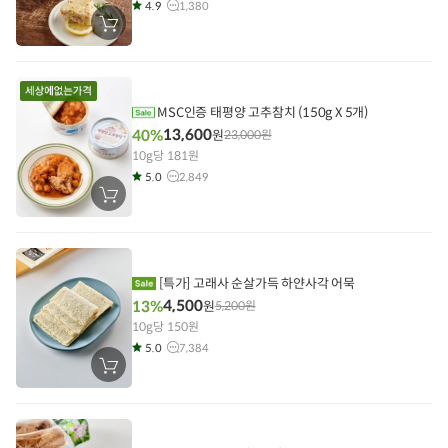
4.9
1,380
장
바
구
니
에
담
기
MSC인증 태평양 고추참치 (150g X 5개)
13,600
40%
원
23,000
원
10g당 181원
5.0
2,849
장
바
구
니
에
담
기
[특가] 고래사 순살가득 하얀사각 어묵
4,500
13%
원
5,200
원
10g당 150원
5.0
7,384
장
바
구
니
에
담