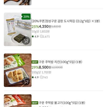
장
바
구
니
에
담
20%
기
[20%쿠폰]정성구운 곱창 도시락김 ((3.2g*6입) ×1봉)
4,350
25%
원
5,800
원
10g당 1,832원
4.9
1,675
장
바
구
니
에
담
기
구운 주먹밥 치킨(100g*5입) (1봉)
8,500
29%
원
12,000
원
100g당 1,700원
4.9
763
장
바
구
니
에
담
기
구운 주먹밥 불고기(100g*5입) (1봉)