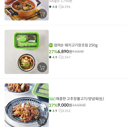
100g당 1,750원
4.8
6,596
장
바
구
니
에
담
기
엄마손 돼지고기장조림 250g
6,890
27%
원
9,500
원
4.9
1,547
장
바
구
니
에
담
기
매콤한 고추장불고기/양념육(生)
9,000
37%
원
14,500
원
4.9
3,352
장
바