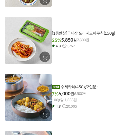
장
바
구
니
에
담
기
[1등반찬]국내산 도라지오이무침(150g)
5,850
25%
원
7,800
원
4.8
1,967
장
바
구
니
에
담
기
수제카레(450g/2인분)
6,000
7%
원
6,500
원
100g당 1,333원
4.9
20,005
장
바
구
니
에