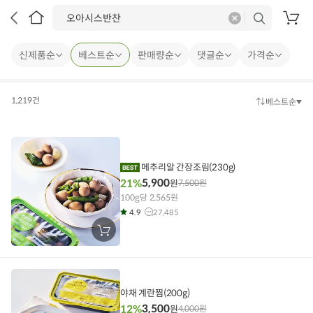
삭
검
제
색
장
바
구
신제품순
베스트순
판매량순
댓글순
가격순
니
1,219건
베스트순
정
렬
방
법
메추리알 간장조림(230g)
5,900
21%
원
7,500
원
100g당 2,565원
4.9
27,485
장
바
구
니
에
담
기
야채 계란찜(200g)
3,500
12%
원
4,000
원