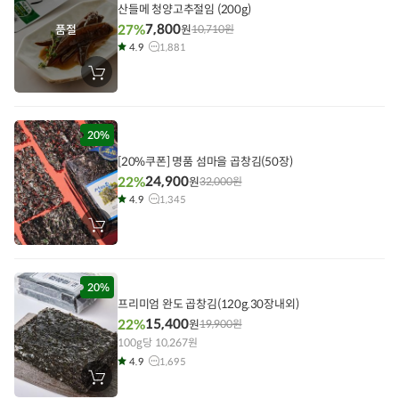
산들메 청양고추절임 (200g)
7,800
27%
원
10,710
원
품절
4.9
1,881
장
바
구
니
에
담
20%
기
[20%쿠폰] 명품 섬마을 곱창김(50장)
24,900
22%
원
32,000
원
4.9
1,345
장
바
구
니
에
담
20%
기
프리미엄 완도 곱창김(120g.30장내외)
15,400
22%
원
19,900
원
100g당 10,267원
4.9
1,695
장
바