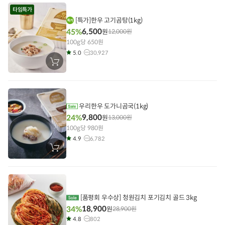
에
타임특가
담
기
[특가]한우 고기곰탕(1kg)
6,500
45%
원
12,000
원
100g당 650원
5.0
30,927
장
바
구
니
에
담
기
우리한우 도가니곰국(1kg)
9,800
24%
원
13,000
원
100g당 980원
4.9
6,782
장
바
구
니
에
담
기
[품평회 우수상] 청원김치 포기김치 골드 3kg
18,900
34%
원
28,900
원
4.8
802