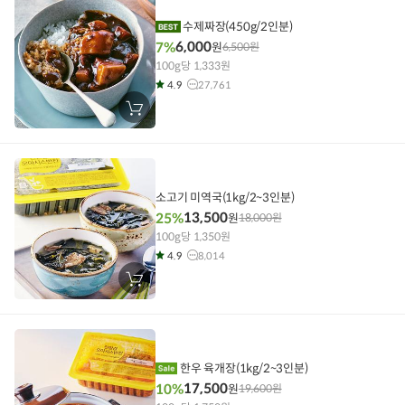
담
기
수제짜장(450g/2인분)
6,000
7%
원
6,500
원
100g당 1,333원
4.9
27,761
장
바
구
니
에
담
기
소고기 미역국(1kg/2~3인분)
13,500
25%
원
18,000
원
100g당 1,350원
4.9
8,014
장
바
구
니
에
담
기
한우 육개장(1kg/2~3인분)
17,500
10%
원
19,600
원