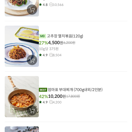
4.8
10,566
장
바
구
니
에
담
기
고추장 멸치볶음(120g)
4,500
27%
원
6,200
원
10g당 375원
4.9
8,504
장
바
구
니
에
담
기
엄마표 부대찌개 (700g내외/2인분)
10,200
42%
원
17,800
원
4.9
4,200
장
바
구
니
에
담