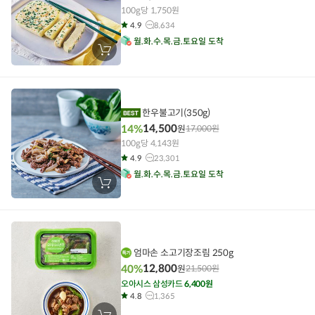
100g당 1,750원
4.9
8,634
월
화
수
목
금
토
요일 도착
장
바
구
니
에
담
기
한우불고기(350g)
14,500
14%
원
17,000
원
100g당 4,143원
4.9
23,301
월
화
수
목
금
토
요일 도착
장
바
구
니
에
담
기
엄마손 소고기장조림 250g
12,800
40%
원
21,500
원
오아시스 삼성카드
6,400원
4.8
1,365