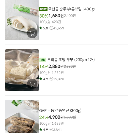
담
기
국산콩 순두부(튜브형 | 400g)
1,680
30%
원
2,400
원
100g당 420원
5.0
45,653
장
바
구
니
에
담
기
우리콩 초당 두부 (230g x 1개)
2,880
14%
원
3,380
원
100g당 1,252원
4.9
19,320
장
바
구
니
에
담
기
GAP 무농약 흙연근 (300g)
4,900
24%
원
6,500
원
100g당 1,633원
4.9
3,841