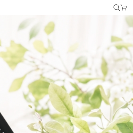
검
장
색
바
구
니