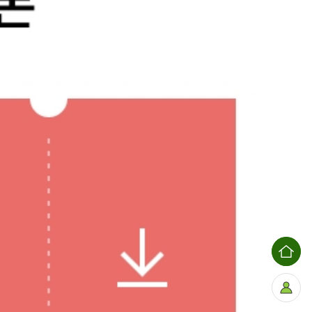
홈
으
로
마
이
페