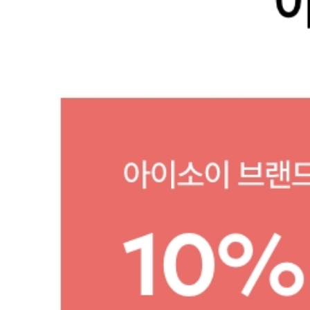
아
이
소
이
할
인
쿠
폰
1
0
%
+
고
객
감
사
~
2
만
원