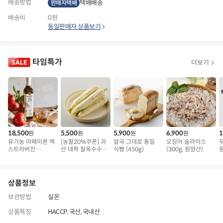
배송방법
택배배송
판매자택배
배송비
0원
동일판매자 상품보기
타임특가
더보기
18,500
5,500
5,900
6,900
1
원
원
원
원
유기농 아페이론 엑
[농할20%쿠폰] 괴
알곡 그대로 통밀
오징어 슬라이스
스트라버진
산 대학 찰옥수수 5
식빵 (450g)
(300g, 원양산)
등
(500ml)
개 (1kg 내외)
상품정보
보관방법
실온
상품특징
HACCP, 국산, 국내산