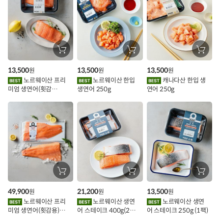
스
추
가
할
장
장
장
바
바
바
인
구
구
구
13,500
13,500
13,500
원
원
원
니
니
니
이
에
에
에
노르웨이산 프리
노르웨이산 한입
캐나다산 한입 생
담
담
담
미엄 생연어(횟감
생연어 250g
연어 250g
기
기
기
벤
용)250g.1팩
트
장
장
장
바
바
바
구
구
구
49,900
21,200
13,500
원
원
원
니
니
니
에
에
에
노르웨이산 프리
노르웨이산 생연
노르웨이산 생연
담
담
담
미엄 생연어(횟감용)
어 스테이크 400g(2조
어 스테이크 250g (1팩)
기
기
기
1kg
각)