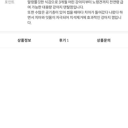
포인트
말랑쫄깃한 식감으로 3개월 어린 강아지부터 노령견까지 전연령 급
여 가능한 대용량 강아지 덴탈껌입니다.
또한 수많은 공기층이 있어 씹을 때마다 치아가 들어갔다 나왔다 하
면서 치아와 잇몸이 자극되어 치석제거에 효과적인 강아지 껌입니
다.
상품정보
후기
1
상품문의
상
품
정
보