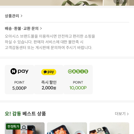
/
3
4
상품관리
배송·환불·교환 문의
오아시스 브랜드몰을 이용하시면 안전하고 편리한 쇼핑을
하실 수 있습니다. 판매자 서비스에 대한 불만족 시
고객감동센터 또는 게시판에 문의하여 주시기 바랍니다.
E
·
V
·
E
·
N
·
T
오
오! 감동
베스트 상품
더보기
아
시
한정특가