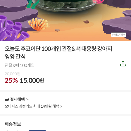
판매자 정보
오늘도 후코이단 100개입 관절&뼈 대용량 강아지
영양 간식
공
관절&뼈 100개입
유
하
20,000
원
기
25%
15,000
원
결제혜택
더
보
오아시스 삼성카드 최대 14만원 혜택
기
배송정보