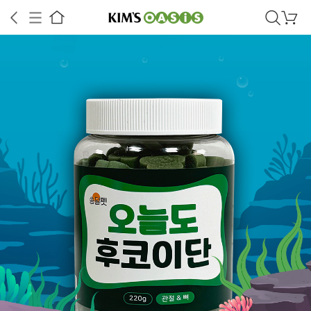
검
장
색
바
구
상품정보
후기
1
상품문의
니
상공인
농축산물할인
찬들마루
주문/배송
고객센터