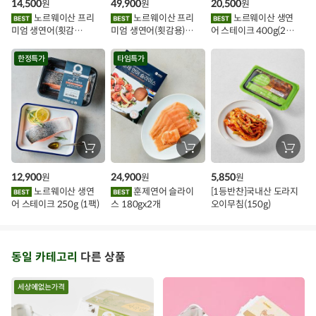
14,500
49,900
20,500
원
원
원
니
니
니
이
에
에
에
노르웨이산 프리
노르웨이산 프리
노르웨이산 생연
담
담
담
미엄 생연어(횟감
미엄 생연어(횟감용)
어 스테이크 400g(2조
기
기
기
벤
용)250g.1팩
1kg
각)
트
한정특가
타임특가
장
장
장
바
바
바
구
구
구
12,900
24,900
5,850
원
원
원
니
니
니
에
에
에
노르웨이산 생연
훈제연어 슬라이
[1등반찬]국내산 도라지
담
담
담
어 스테이크 250g (1팩)
스 180gx2개
오이무침(150g)
기
기
기
동일 카테고리
다른 상품