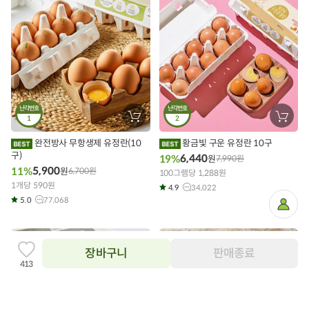
난각번호
난각번호
1
장
2
장
바
바
구
구
완전방사 무항생제 유정란(10
황금빛 구운 유정란 10구
니
니
구)
에
에
6,440
19%
원
7,990
원
담
담
5,900
11%
원
6,700
원
기
100그램당 1,288원
기
1개당 590원
4.9
34,022
5.0
77,068
마
이
페
이
지
장바구니
판매종료
찜
413
하
기
추
가