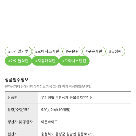
우리밀가루
오아시스계란
구운란
구운계란
유정란
아이들식단
지중해식단
오아시스반찬
상품필수정보
전자상거래 등에서의 상품정보 제공 고시에 따라 작성되었습니다.
상품명
우리생협 무항생제 동물복지유정란
용량/수량/크기
520g 이상(10개입)
생산자 및 공급자
이엘바이오
원산지
충청북도 음성군 원남면 원중로 655