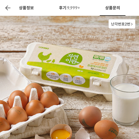
색
바
구
상품정보
후기
9,999+
상품문의
니
난각번호2번
상공인
농축산물할인
찬들마루
주문/배송
고객센터