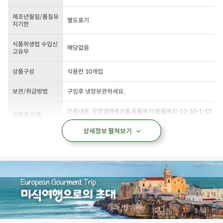
제조년월일/품질유
별도표기
지기한
식품위생법 수입신
해당없음
고유무
상품구성
식용란 10개입
보관/취급방법
구입후 냉장보관하세요.
인증내용: 무항생제축산물,동물복지(동물복지-12-10-1-12
친환경 인증
호)
상세정보 펼쳐보기
/
4
4