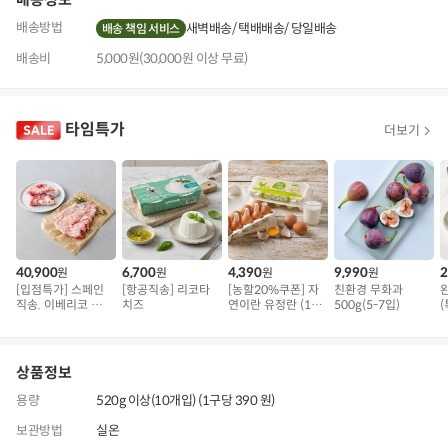
배송방법
새벽배송
택배배송
당일배송
배송 책임 서비스
배송비
5,000원(30,000원 이상 무료)
타임특가
더보기
40,900
6,700
4,390
9,990
2
원
원
원
원
[입점특가] 스페인
[항공직송] 리코타
[농할20%쿠폰] 자
친환경 무화과
직송. 이베리코 삼
치즈
연이란 유정란 (10
500g(5-7입)
(
겹덧살 베요타
구)
상품정보
용량
520g 이상(10개입) (1구당 390 원)
보관방법
실온