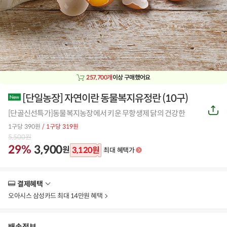
257,700개
이상 구매했어요
[단일농장] 자연이란 동물복지유정란 (10구)
공
[단골신선특가]동물복지농장에서 키운 무항생제 닭의 건강한
유
하
1구당 390원
/ 1구당 319원
기
5,500
원
29%
3,900
원
3,120
원
최대 혜택가
결제혜택
더
보
오아시스 삼성카드 최대 14만원 혜택
기
배송정보