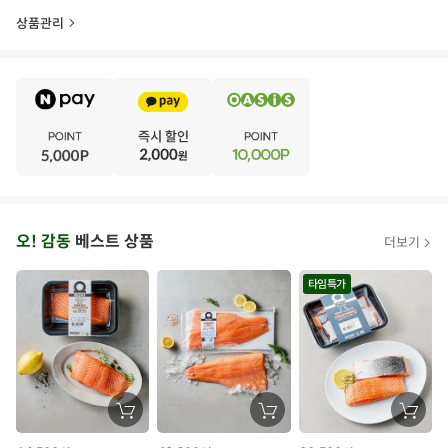
상품관리
E
·
V
·
E
·
N
·
T
오
오! 감동
베스트 상품
더보기
아
시
타임특가
스
추
가
할
장
장
장
바
바
바
인
구
구
구