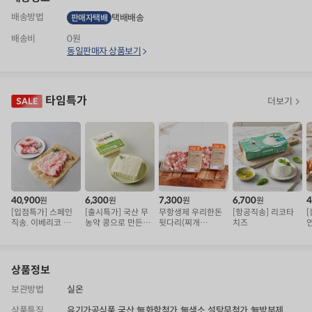
배송방법
택배배송
판매자택배
배송비
0원
동일판매자 상품보기
타임특가
더보기
40,900
6,300
7,300
6,700
4
원
원
원
원
[입점특가] 스페인
[출시특가] 국산 무
무항생제 우리한돈
[항공직송] 리코타
직송. 이베리코 삼
농약 콩으로 만든
뒷다리(찌개
치즈
겹덧살 베요타
순두부
용/500g)
구
상품정보
보관방법
실온
상품특징
유기가공식품, 국산, 無화학첨가, 無색소, 설탕무첨가, 無방부제,