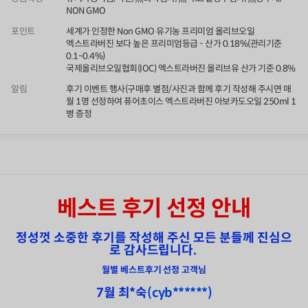
NON GMO
포인트
세계가 인정한 Non GMO 유기농 프리미엄 올리브오일
엑스트라버진 보다 높은 프리미엄등급 - 산가 0.18%(관리기준
0.1~0.4%)
국제올리브오일협회(IOC) 엑스트라버진 올리브유 산가 기준 0.8%
알림
후기 이벤트 행사(구매후 별점/사진과 함께 후기 작성해 주시면 매
월 1명 선정하여 퓨어초이스 엑스트라버진 아보카도오일 250ml 1
병 증정
상품정보
후기
47
상품문의
상
베스트 후기 선정 안내
품
정
보
정성껏 소중한 후기를 작성해 주신 모든 분들께 진심으
로 감사드립니다.
월별 베스트후기 선정 고객님
7월 최
*숙
(
cyb******)