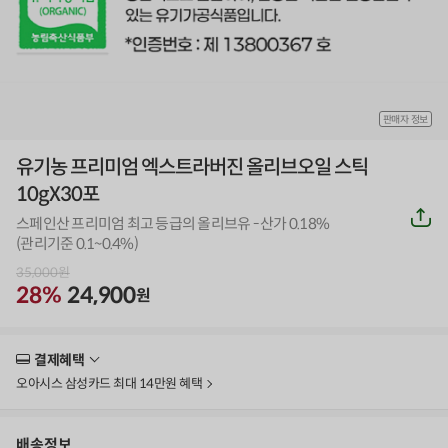
판매자 정보
유기농 프리미엄 엑스트라버진 올리브오일 스틱
10gX30포
공
스페인산 프리미엄 최고 등급의 올리브유 - 산가 0.18%
유
하
(관리기준 0.1~0.4%)
기
35,000
원
28%
24,900
원
결제혜택
더
보
오아시스 삼성카드 최대 14만원 혜택
기
배송정보