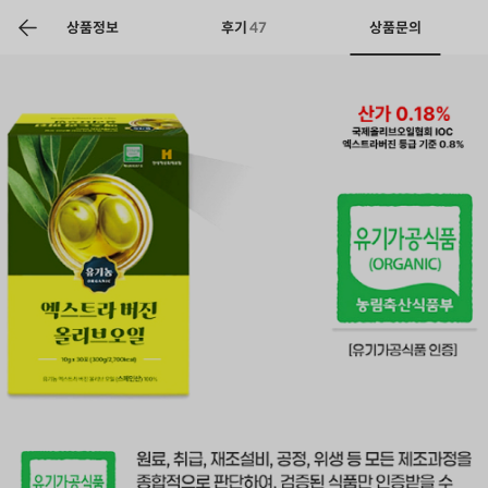
색
바
구
상품정보
후기
47
상품문의
니
상공인
농축산물할인
찬들마루
주문/배송
고객센터