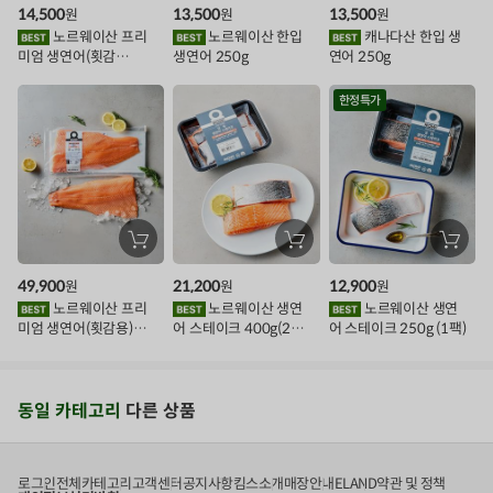
구
구
구
14,500
13,500
13,500
원
원
원
니
니
니
이
에
에
에
노르웨이산 프리
노르웨이산 한입
캐나다산 한입 생
담
담
담
미엄 생연어(횟감
생연어 250g
연어 250g
기
기
기
벤
용)250g.1팩
트
한정특가
장
장
장
바
바
바
구
구
구
49,900
21,200
12,900
원
원
원
니
니
니
에
에
에
노르웨이산 프리
노르웨이산 생연
노르웨이산 생연
담
담
담
미엄 생연어(횟감용)
어 스테이크 400g(2조
어 스테이크 250g (1팩)
기
기
기
1kg
각)
동일 카테고리
다른 상품