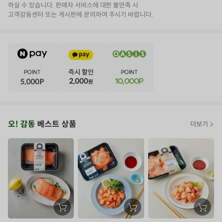
하실 수 있습니다. 판매자 서비스에 대한 불만족 시
고객감동센터 또는 게시판에 문의하여 주시기 바랍니다.
E
·
V
·
E
·
N
·
T
오
오! 감동
베스트 상품
더보기
아
시
스
추
가
할
장
장
장
바
바
바
인