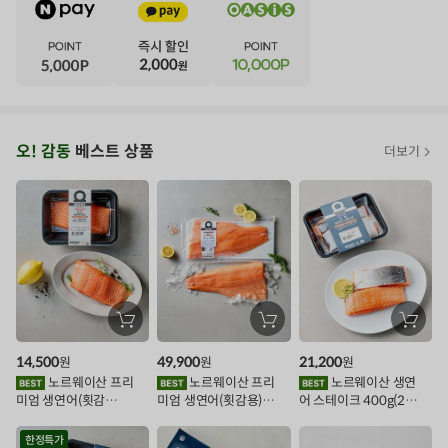
V
·
E
·
N
·
T
오
오! 감동
베스트 상품
더보기
아
시
스
추
가
할
장
장
장
바
바
바
인
구
구
구
14,500
49,900
21,200
원
원
원
니
니
니
이
에
에
에
노르웨이산 프리
노르웨이산 프리
노르웨이산 생연
담
담
담
미엄 생연어(횟감
미엄 생연어(횟감용)
어 스테이크 400g(2조
기
기
기
벤
용)250g.1팩
1kg
각)
트
한정특가