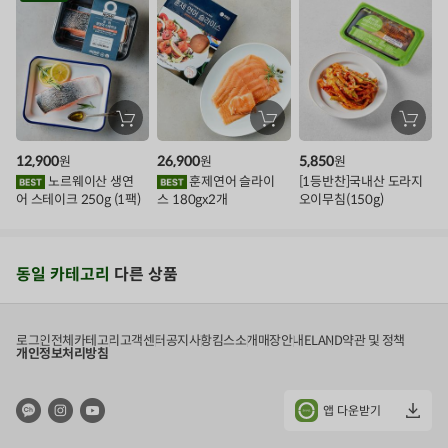
장
장
장
바
바
바
구
구
구
12,900
26,900
5,850
원
원
원
니
니
니
에
에
에
노르웨이산 생연
훈제연어 슬라이
[1등반찬]국내산 도라지
담
담
담
어 스테이크 250g (1팩)
스 180gx2개
오이무침(150g)
기
기
기
동일 카테고리
다른 상품