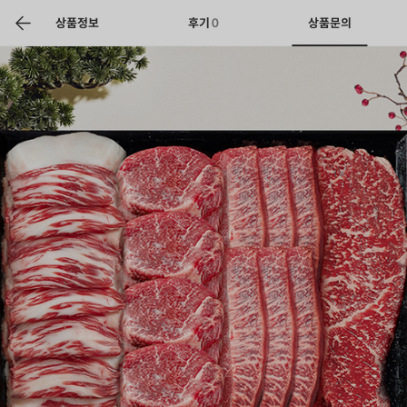
색
바
구
상품정보
후기
0
상품문의
니
상공인
농축산물할인
찬들마루
주문/배송
고객센터