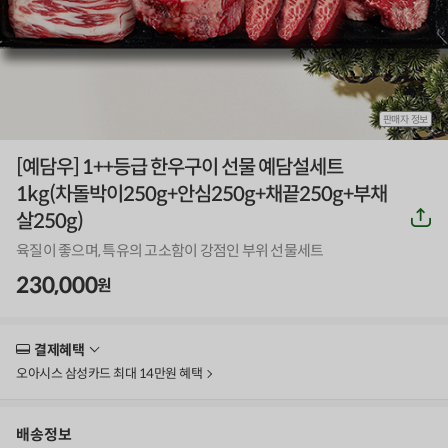
판매자 정보
[예담우] 1++등급 한우구이 선물 예담설세트
1kg(차돌박이250g+안심250g+채끝250g+부채
공
살250g)
유
하
육질이 좋으며, 특유의 고소함이 강점인 부위 선물세트
기
230,000
원
결제혜택
더
보
오아시스 삼성카드 최대 14만원 혜택
기
배송정보