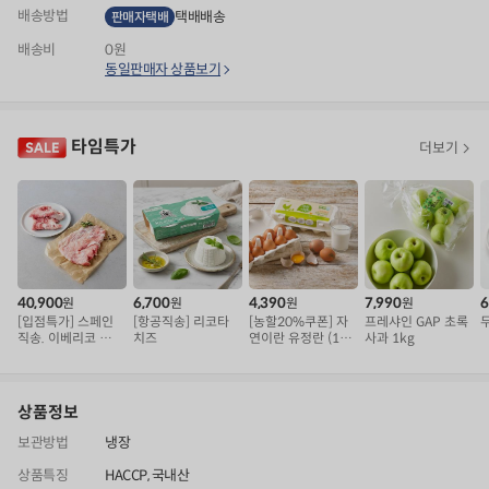
배송방법
택배배송
판매자택배
배송비
0원
동일판매자 상품보기
타임특가
더보기
40,900
6,700
4,390
7,990
6
원
원
원
원
[입점특가] 스페인
[항공직송] 리코타
[농할20%쿠폰] 자
프레샤인 GAP 초록
직송. 이베리코 삼
치즈
연이란 유정란 (10
사과 1kg
겹덧살 베요타
구)
상품정보
보관방법
냉장
상품특징
HACCP, 국내산