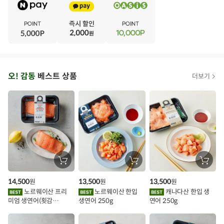
V
·
E
·
N
·
T
오
오! 감동
베스트 상품
더보기
아
시
스
추
가
할
장
장
장
바
바
바
인
구
구
구
14,500
13,500
13,500
원
원
원
니
니
니
이
에
에
에
노르웨이산 프리
노르웨이산 한입
캐나다산 한입 생
담
담
담
미엄 생연어(횟감
생연어 250g
연어 250g
기
기
기
벤
용)250g.1팩
트