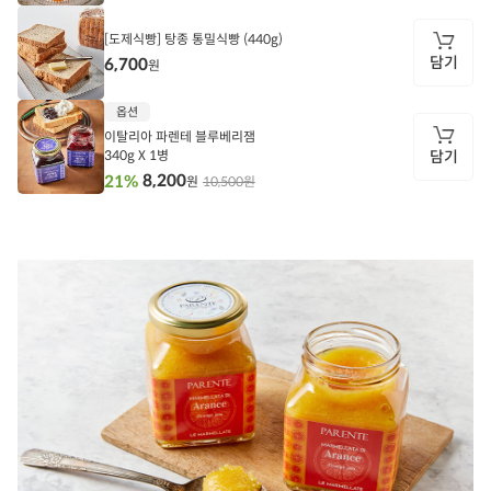
담
기
[도제식빵] 탕종 통밀식빵 (440g)
담기
6,700
원
담
옵션
기
이탈리아 파렌테 블루베리잼
340g X 1병
담기
8,200
21%
10,500원
원
담
기