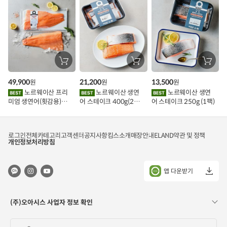
장
장
장
바
바
바
구
구
구
49,900
21,200
13,500
원
원
원
니
니
니
에
에
에
노르웨이산 프리
노르웨이산 생연
노르웨이산 생연
담
담
담
미엄 생연어(횟감용)
어 스테이크 400g(2조
어 스테이크 250g (1팩)
기
기
기
1kg
각)
로그인
전체카테고리
고객센터
공지사항
킴스소개
매장안내
ELAND
약관 및 정책
개인정보처리방침
앱 다운받기
(주)오아시스 사업자 정보 확인