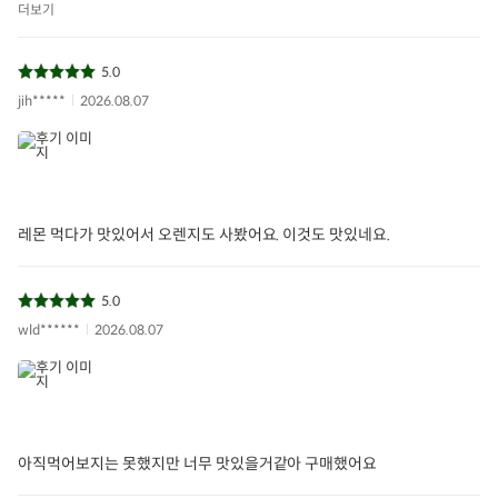
더보기
원산지(제조국)
이탈리아
제조일/유통기한/소
제품 별도 표기
비기한
5.0
jih*****
2026.08.07
원재료명 및 함량
오렌지 60%, 설탕, 펙틴, 레몬즙
열량 224kcal / 나트륨 12mg(1%) / 탄수화물 56g(17%) /
영양성분
당류 56g(56%) / 지방 0g(0%) / 트랜스지방 0g(0%)/ 포화
지방 0g(0%)/ 콜레스테롤 0mg(0%)/ 단백질 0g(0%)
레몬 먹다가 맛있어서 오렌지도 사봤어요. 이것도 맛있네요.
관련법상 표시사항
해당없음
보관/취급방법 및 주
직사광선을 피하고 서늘하고 건조한 곳에 보관, 개봉 후 냉장
의사항
보관
5.0
wld******
2026.08.07
식품위생법 수입신
수입신고를 필함
고 유무
영유아식/체중조절
식품:표시광고 사전
해당없음
심의 유무 및 부작용
발생 가능성
아직먹어보지는 못했지만 너무 맛있을거같아 구매했어요