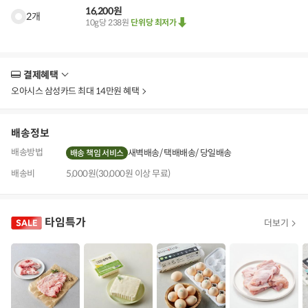
16,200원
2개
10g당 238원
단위당 최저가
결제혜택
더
보
오아시스 삼성카드 최대 14만원 혜택
기
배송정보
배송방법
새벽배송
택배배송
당일배송
배송 책임 서비스
배송비
5,000원(30,000원 이상 무료)
타임특가
더보기