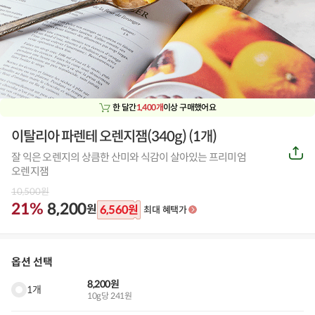
한 달간
1,400개
이상 구매했어요
이탈리아 파렌테 오렌지잼(340g)
(
1개
)
공
잘 익은 오렌지의 상큼한 산미와 식감이 살아있는 프리미엄
유
하
오렌지잼
기
10,500
원
21%
8,200
원
6,560
원
최대 혜택가
옵션 선택
8,200원
1개
10g당 241원