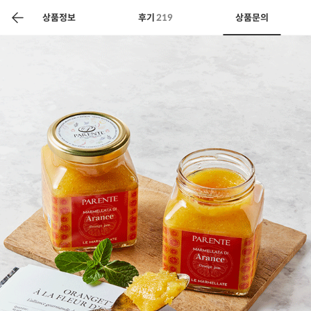
색
바
구
상품정보
후기
219
상품문의
니
상공인
농축산물할인
찬들마루
주문/배송
고객센터