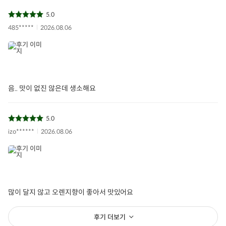
친환경인증/유전자
변형 여부/지리적 표
해당없음
5.0
시
485*****
2026.08.06
축산법 등급표시/이
해당없음
력관리 유무
기능정보
해당없음
섭취량/섭취방법/부
해당없음
음.. 맛이 없진 않은데 생소해요
작용가능성
의약품 여부
해당없음
5.0
izo******
2026.08.06
표시광고 사전심의
해당없음
필
소비자상담문의
주식회사 루트 / 1588-1558
많이 달지 않고 오렌지향이 좋아서 맛있어요
후기 더보기