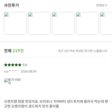
사진후기
전체보기
오렌지마멀레이드
오렌지잼
파렌테잼
이탈리아잼
수제잼
아이들식단
지중해식단
상품필수정보
전체
219건
최근 1년 이내 작성된 후기만 노출됩니다.
전자상거래 등에서의 상품정보 제공 고시에 따라 작성되었습니다.
상품명
오렌지 잼 (Oranges Jam)
5.0
식품의 유형
잼
rus******
2026.08.09
상품 구성
단품
용량/수량/크기
340g
생산자(수입자) 및
제조사 Parente S.r.l. (이탈리아) / 수입원 주식회사 루트, 경
오렌지잼 정말 맛있어요. 브리또나 치아바타 샌드위치에 발라서 먹는데 향
소재지
기도 의왕시 오봉산단3로 60
긋한 오렌지향이 샌드위치 맛의 풍미를