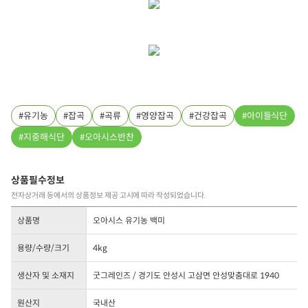
유기농
잡곡
곡류
영양잡곡
건강잡곡
아이들식단
지중해식단
오아시스반찬
상품필수정보
전자상거래 등에서의 상품정보 제공 고시에 따라 작성되었습니다.
상품명
오아시스 유기농 백미
용량/수량/크기
4kg
생산자 및 소재지
굿그레인즈 / 경기도 안성시 고삼면 안성맞춤대로 1940
원산지
국내산