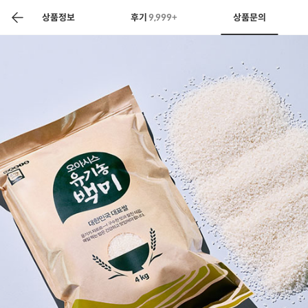
색
바
구
상품정보
후기
9,999+
상품문의
니
상공인
농축산물할인
찬들마루
주문/배송
고객센터