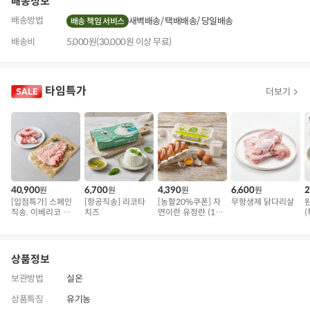
배송정보
배송방법
새벽배송
택배배송
당일배송
배송 책임 서비스
배송비
5,000원(30,000원 이상 무료)
타임특가
더보기
40,900
6,700
4,390
6,600
2
원
원
원
원
[입점특가] 스페인
[항공직송] 리코타
[농할20%쿠폰] 자
무항생제 닭다리살
직송. 이베리코 삼
치즈
연이란 유정란 (10
(
겹덧살 베요타
구)
상품정보
보관방법
실온
상품특징
유기농