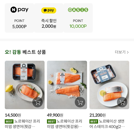
·
V
·
E
·
N
·
T
오
오! 감동
베스트 상품
더보기
아
시
스
추
가
할
장
장
장
바
바
바
인
구
구
구
14,500
49,900
21,200
원
원
원
니
니
니
이
에
에
에
노르웨이산 프리
노르웨이산 프리
노르웨이산 생연
담
담
담
미엄 생연어(횟감
미엄 생연어(횟감용)
어 스테이크 400g(2조
기
기
기
벤
용)250g.1팩
1kg
각)