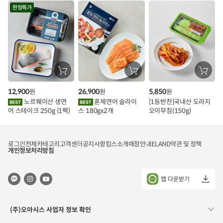
트
한정특가
장
장
장
바
바
바
구
구
구
12,900
26,900
5,850
원
원
원
니
니
니
에
에
에
노르웨이산 생연
훈제연어 슬라이
[1등반찬]국내산 도라지
담
담
담
어 스테이크 250g (1팩)
스 180gx2개
오이무침(150g)
기
기
기
로그인
전체카테고리
고객센터
공지사항
킴스소개
매장안내
ELAND
약관 및 정책
개인정보처리방침
앱 다운받기
(주)오아시스 사업자 정보 확인