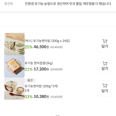
포인트
친환경 유기농 농법으로 생산하여 맛과 품질, 깨끗함을 더 했습니다.
상품정보
후기
9,999+
상품문의
상
품
정
[박스] 유기농현미밥 (200g x 24입)
보
담기
46,500
25%
62,400원
원
담
기
유기농 현미찹쌀(2kg)
담기
17,200
21%
22,000원
원
담
옵션
기
유기농현미밥 (200g*3개)
2개
담기
10,380
33%
15,600원
원
담
기