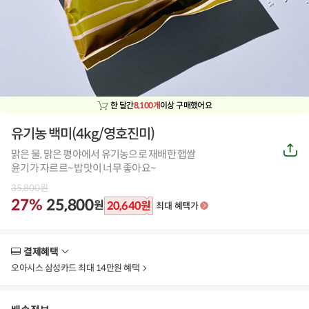
한 달간
8,100개
이상 구매했어요
유기농 백미(4kg/영호진미)
공
맑은 물, 맑은 평야에서 유기농으로 재배한 햅쌀
유
하
윤기가 자르르~ 밥맛이 너무 좋아요~
기
35,800
원
27%
25,800
원
20,640
원
최대 혜택가
결제혜택
더
보
오아시스 삼성카드 최대 14만원 혜택
기