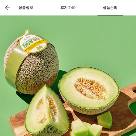
색
바
구
상품정보
후기
740
상품문의
니
상공인
농축산물할인
찬들마루
주문/배송
고객센터