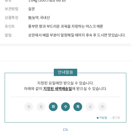
용량
1.6kg (100그램당 68 원)
보관방법
실온
상품특징
無농약, 국내산
포인트
풍부한 향과 부드러운 과육을 자랑하는 머스크 메론
알림
상온에서 배꼽 부분이 말랑해질 때까지 후숙 후 드시면 맛있습니다.
상품정보
후기
740
상품문의
상
안내말씀
품
정
보
지정된 요일에만 받으실 수 있습니다.
아래와 같이
지정된 새벽배송일
에 받으실 수 있습니다.
일
월
화
수
목
금
토
가능일
불가일