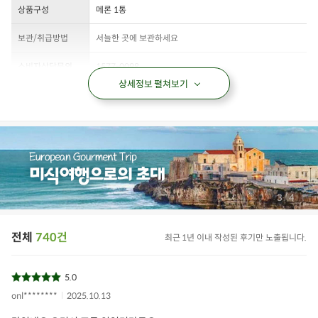
상품구성
메론 1통
보관/취급방법
서늘한 곳에 보관하세요
소비자상담문의
1577-0098
상세정보 펼쳐보기
/
3
4
전체
740건
최근 1년 이내 작성된 후기만 노출됩니다.
5.0
onl********
2025.10.13