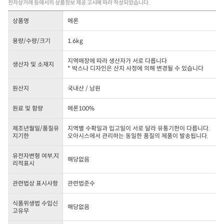
전자상거래 등에서의 상품정보 제공 고시에 따라 작성되었습니다.
상품명
메론
용량/수량/크기
1.6kg
지역매장에 따라 생산자가 서로 다릅니다
생산자 및 소재지
* 박스나 디자인은 산지 사정에 의해 변경될 수 있습니다
원산지
국내산 / 남원
원료 및 함량
메론100%
제조년월일/품질유
지역별 수확일과 입고일이 서로 달라 유통기한이 다릅니다.
지기한
오아시스에서 관리하는 동일한 품질의 제품이 발송됩니다.
유전자변형 여부,지
해당없음
리적표시
관련법상 표시사항
관련법준수
식품위생법 수입신
해당없음
고유무