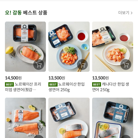
오
오! 감동
베스트 상품
더보기
아
시
스
추
가
할
장
장
장
바
바
바
인
구
구
구
14,500
13,500
13,500
원
원
원
니
니
니
이
에
에
에
노르웨이산 프리
노르웨이산 한입
캐나다산 한입 생
담
담
담
미엄 생연어(횟감
생연어 250g
연어 250g
기
기
기
벤
용)250g.1팩
트