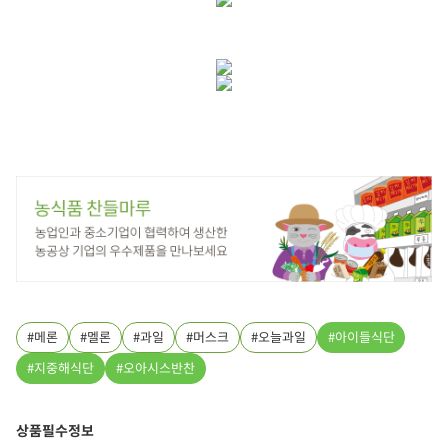
메론
멜론
과일
머스크
오늘과일
아이들식단
지중해식단
오아시스반찬
상품필수정보