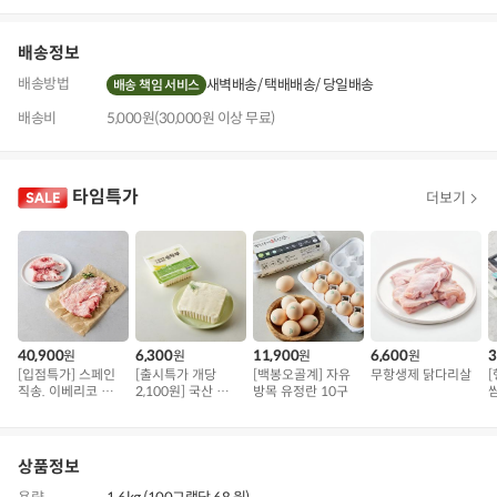
기
배송정보
배송방법
새벽배송
택배배송
당일배송
배송 책임 서비스
배송비
5,000원(30,000원 이상 무료)
타임특가
더보기
40,900
6,300
11,900
6,600
3
원
원
원
원
[입점특가] 스페인
[출시특가 개당
[백봉오골계] 자유
무항생제 닭다리살
직송. 이베리코 삼
2,100원] 국산 무농
방목 유정란 10구
겹덧살 베요타
약 콩으로 만든 순
두부
상품정보