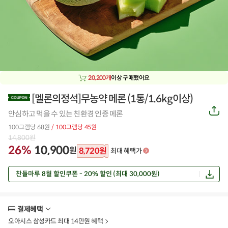
20,200개
이상 구매했어요
[멜론의정석]무농약 메론 (1통/1.6kg이상)
공
안심하고 먹을 수 있는 친환경 인증 메론
유
하
100그램당 68원
/ 100그램당 45원
기
14,800
원
26%
10,900
원
8,720
원
최대 혜택가
찬들마루 8월 할인쿠폰 - 20% 할인 (최대 30,000원)
결제혜택
더
보
오아시스 삼성카드 최대 14만원 혜택