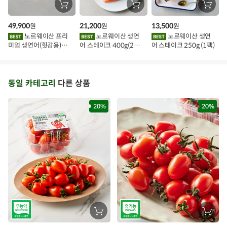
장
장
장
바
바
바
구
구
구
49,900
21,200
13,500
원
원
원
니
니
니
에
에
에
노르웨이산 프리
노르웨이산 생연
노르웨이산 생연
담
담
담
미엄 생연어(횟감용)
어 스테이크 400g(2조
어 스테이크 250g (1팩)
기
기
기
1kg
각)
동일 카테고리
다른 상품
20%
20%
장
장
바
바
구
구