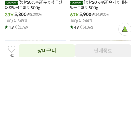
[농할20%쿠폰]무농약 국산
[농할20%쿠폰]유기농 대추
니
니
대추방울토마토 500g
에
방울토마토 500g
에
담
담
5,300
5,900
33%
60%
원
8,000
원
원
14,900
원
기
기
100g당 848원
100g당 944원
4.9
1,769
4.9
4,063
마
이
페
이
20%
지
장바구니
판매종료
찜
42
하
기
추
가
장
장
바
바
구
구
저탄소 하우스 밀감 500g(로얄과)
[농할20%쿠폰] GAP고당도 샤
니
니
에
인머스켓 포도 (500g내외/팩)
에
8,000
20%
원
10,000
원
담
담
8,980
30%
원
13,000
원
100g당 1,600원
기
기