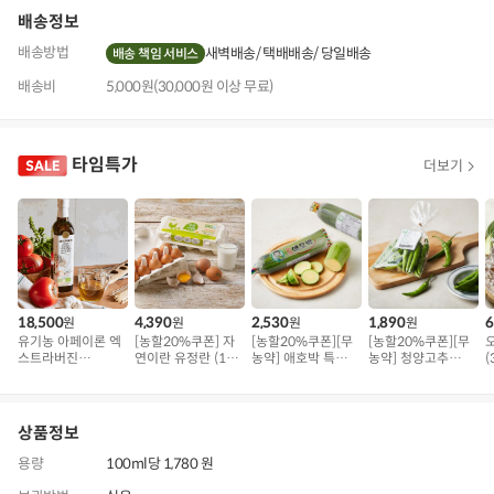
배송정보
배송방법
새벽배송
택배배송
당일배송
배송 책임 서비스
배송비
5,000원(30,000원 이상 무료)
타임특가
더보기
18,500
4,390
2,530
1,890
6
원
원
원
원
유기농 아페이론 엑
[농할20%쿠폰] 자
[농할20%쿠폰][무
[농할20%쿠폰][무
스트라버진
연이란 유정란 (10
농약] 애호박 특품
농약] 청양고추
(
(500ml)
구)
(300g 내외)
(100g)
상품정보
용량
100ml당 1,780 원