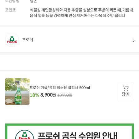
보관방법
실온
포인트
식물성 계면활성제와 자몽 추출물 성분으로 주방의 찌든 때, 기름때,
음식 얼룩 등을 강력하게 안심 제거해주는 다목적 주방 클리너
프로쉬
상품정보
후기
588
상품문의
상
품
정
프로쉬 거울/유리 청소용 클리너 500ml
보
담기
8,900
18%
10,900원
원
담
기