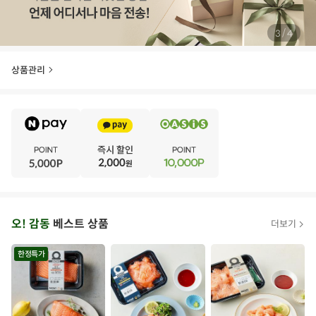
/
4
4
상품관리
E
·
V
·
E
·
N
·
T
오
오! 감동
베스트 상품
더보기
아
시
한정특가
스
추
가