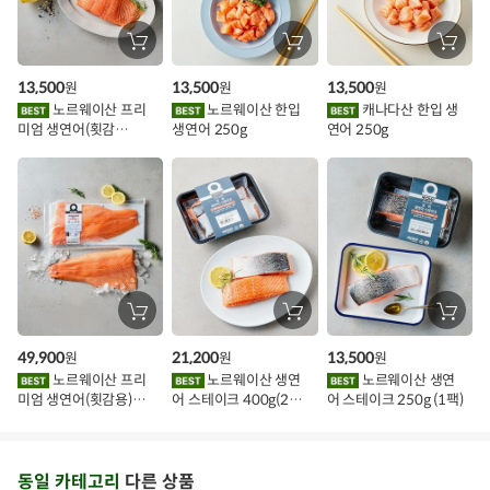
할
장
장
장
바
바
바
인
구
구
구
13,500
13,500
13,500
원
원
원
니
니
니
이
에
에
에
노르웨이산 프리
노르웨이산 한입
캐나다산 한입 생
담
담
담
미엄 생연어(횟감
생연어 250g
연어 250g
기
기
기
벤
용)250g.1팩
트
장
장
장
바
바
바
구
구
구
49,900
21,200
13,500
원
원
원
니
니
니
에
에
에
노르웨이산 프리
노르웨이산 생연
노르웨이산 생연
담
담
담
미엄 생연어(횟감용)
어 스테이크 400g(2조
어 스테이크 250g (1팩)
기
기
기
1kg
각)
동일 카테고리
다른 상품