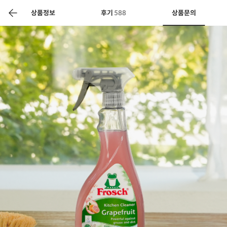
색
바
구
상품정보
후기
588
상품문의
니
상공인
농축산물할인
찬들마루
주문/배송
고객센터