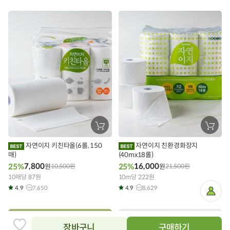
장
장
바
바
구
구
자연이지 키친타올(6롤, 150
자연이지 친환경화장지
니
니
매)
에
(40mx18롤)
에
담
담
7,800
16,000
25%
25%
원
10,500
원
원
21,500
원
기
기
10매당 87원
10m당 222원
4.9
7,650
4.9
8,629
마
이
페
이
지
장바구니
구매하기