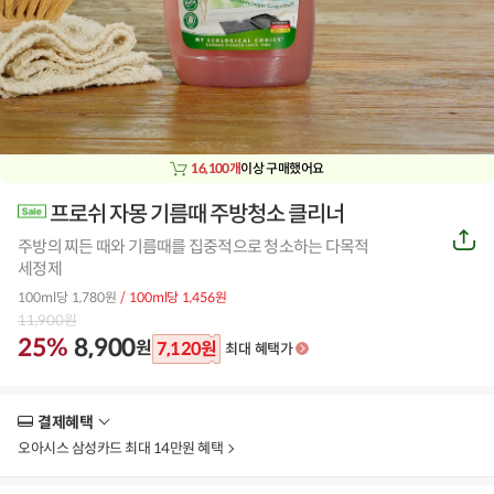
16,100개
이상 구매했어요
프로쉬 자몽 기름때 주방청소 클리너
공
주방의 찌든 때와 기름때를 집중적으로 청소하는 다목적
유
하
세정제
기
100ml당 1,780원
/ 100ml당 1,456원
11,900
원
25%
8,900
원
7,120
원
최대 혜택가
결제혜택
더
보
오아시스 삼성카드 최대 14만원 혜택
기