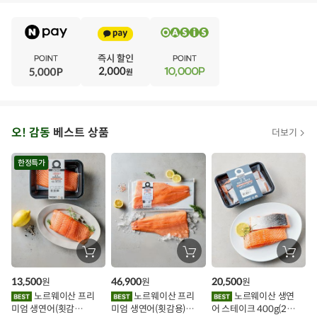
E
·
V
·
E
·
N
·
T
오
오! 감동
베스트 상품
더보기
아
시
한정특가
스
추
가
할
장
장
장
바
바
바
인
구
구
구
13,500
46,900
20,500
원
원
원
니
니
니
이
에
에
에
노르웨이산 프리
노르웨이산 프리
노르웨이산 생연
담
담
담
미엄 생연어(횟감
미엄 생연어(횟감용)
어 스테이크 400g(2조
기
기
기
벤