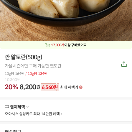
17,000개
이상 구매했어요
깐 알토란(500g)
공
가을시즌에만 구매 가능한 햇토란
유
하
10g당 164원
/ 10g당 134원
기
10,300
원
20%
8,200
원
6,560
원
최대 혜택가
결제혜택
더
보
오아시스 삼성카드 최대 14만원 혜택
기
배송정보