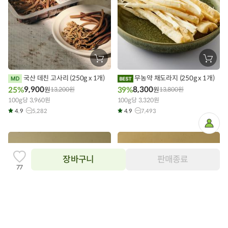
장
장
바
바
구
구
국산 데친 고사리 (250g x 1개)
무농약 채도라지 (250g x 1개)
니
니
에
에
9,900
8,300
25%
39%
원
13,200
원
원
13,800
원
담
담
100g당 3,960원
기
100g당 3,320원
기
4.9
5,282
4.9
7,493
마
이
페
이
지
장바구니
판매종료
찜
77
하
기
추
가