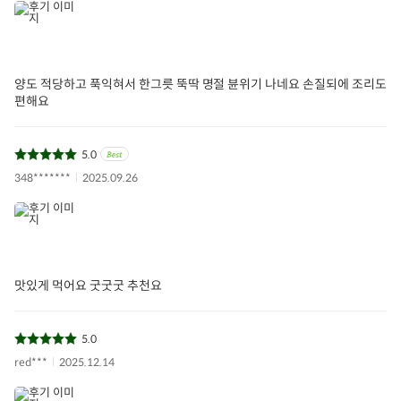
양도 적당하고 푹익혀서 한그릇 뚝딱 명절 뷴위기 나네요 손질되에 조리도
편해요
고푸드나물
정혜신선
고푸드
토란
알토란
5.0
아이들식단
지중해식단
오아시스반찬
348*******
2025.09.26
상품필수정보
전자상거래 등에서의 상품정보 제공 고시에 따라 작성되었습니다.
상품명
깐 알토란
맛있게 먹어요 굿굿굿 추천요
원료 및 함량
500g
5.0
제조년월일/품질유
따로 표기
red***
2025.12.14
지기한