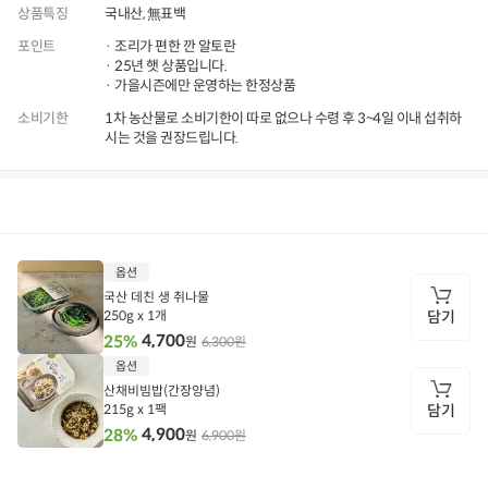
상품특징
국내산, 無표백
포인트
· 조리가 편한 깐 알토란
· 25년 햇 상품입니다.
· 가을시즌에만 운영하는 한정상품
소비기한
1차 농산물로 소비기한이 따로 없으나 수령 후 3~4일 이내 섭취하
시는 것을 권장드립니다.
상품정보
후기
607
상품문의
상
옵션
품
정
국산 데친 생 취나물
보
250g x 1개
담기
4,700
25%
6,300원
원
담
옵션
기
산채비빔밥(간장양념)
215g x 1팩
담기
4,900
28%
6,900원
원
담
기