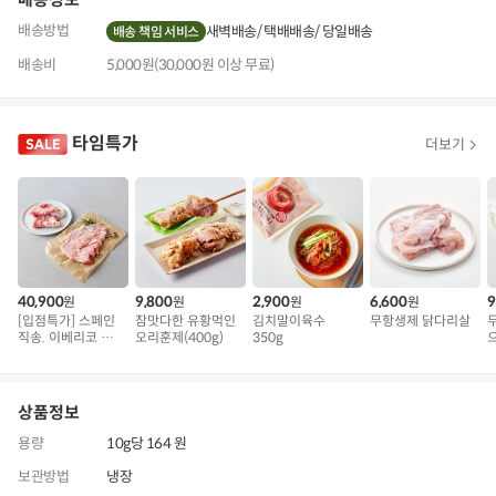
배송방법
새벽배송
택배배송
당일배송
배송 책임 서비스
배송비
5,000원(30,000원 이상 무료)
타임특가
더보기
40,900
9,800
2,900
6,600
9
원
원
원
원
[입점특가] 스페인
참맛다한 유황먹인
김치말이육수
무항생제 닭다리살
직송. 이베리코 삼
오리훈제(400g)
350g
겹덧살 베요타
왕
상품정보
용량
10g당 164 원
보관방법
냉장