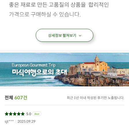
상세정보 펼쳐보기
/
4
4
전체
607건
최근 1년 이내 작성된 후기만 노출됩니다.
5.0
sjt***
2025.09.29