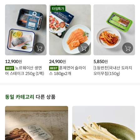
용)250g.1팩
1kg
각)
트
타임특가
장
장
장
바
바
바
구
구
구
12,900
24,900
5,850
원
원
원
니
니
니
에
에
에
노르웨이산 생연
훈제연어 슬라이
[1등반찬]국내산 도라지
담
담
담
어 스테이크 250g (1팩)
스 180gx2개
오이무침(150g)
기
기
기
동일 카테고리
다른 상품