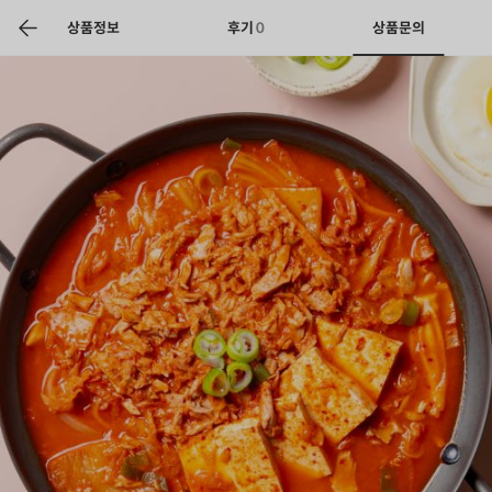
색
바
구
상품정보
후기
0
상품문의
니
상공인
농축산물할인
찬들마루
주문/배송
고객센터