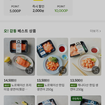
·
E
·
N
·
T
오
오! 감동
베스트 상품
더보기
아
시
스
추
가
할
장
장
장
바
바
바
인
구
구
구
14,500
13,500
13,500
원
원
원
니
니
니
이
에
에
에
노르웨이산 프리
노르웨이산 한입
캐나다산 한입 생
담
담
담
미엄 생연어(횟감
생연어 250g
연어 250g
기
기
기
벤
용)250g.1팩
트
한정특가