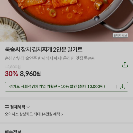
판매자 정보
쿡솜씨 참치 김치찌개 2인분 밀키트
손님상부터 술안주 한끼식사까지! 온라인 맛집 쿡솜씨
공
12,800
원
유
하
30%
8,960
원
기
경기도 사회적경제기업 기획전 - 10% 할인 (최대 10,000원)
결제혜택
더
보
오아시스 삼성카드 최대 14만원 혜택
기
배송정보