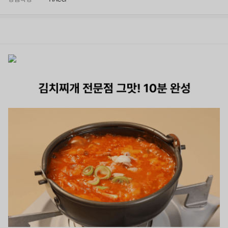
상품정보
후기
0
상품문의
상
품
정
보