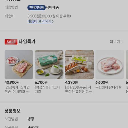
배송방법
택배배송
판매자택배
배송비
3,500원(30,000원 이상 무료)
배송비 절약하기
타임특가
더보기
40,900
6,700
4,390
6,600
6
원
원
원
원
[입점특가] 스페인
[항공직송] 리코타
[농할20%쿠폰] 자
무항생제 닭다리살
직송. 이베리코 삼
치즈
연이란 유정란 (10
겹덧살 베요타
구)
상품정보
보관방법
냉장
상품특징
HACCP