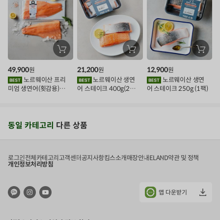
장
장
장
바
바
바
구
구
구
49,900
21,200
12,900
원
원
원
니
니
니
에
에
에
노르웨이산 프리
노르웨이산 생연
노르웨이산 생연
담
담
담
미엄 생연어(횟감용)
어 스테이크 400g(2조
어 스테이크 250g (1팩)
기
기
기
1kg
각)
동일 카테고리
다른 상품