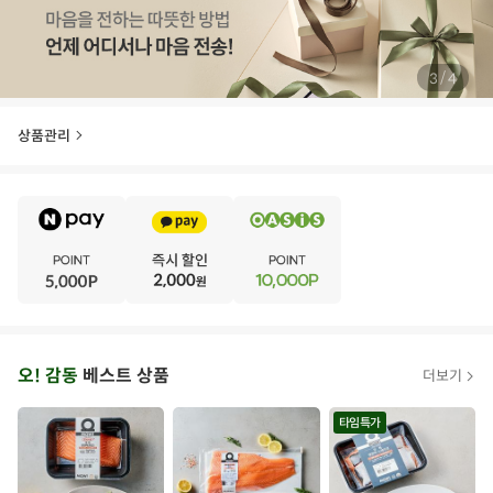
/
4
4
상품관리
E
·
V
·
E
·
N
·
T
오
오! 감동
베스트 상품
더보기
아
시
타임특가
스
추