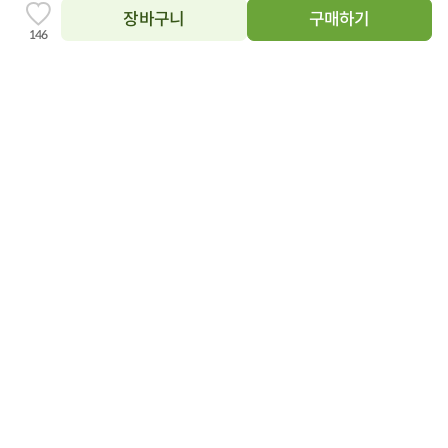
지
20%
20%
장바구니
구매하기
찜
146
하
기
추
가
장
장
바
바
구
구
유기농 도라지배 농축액(220g)
유기농 도라지 농축액(160g)
니
니
에
에
27,900
26,640
28%
16%
원
39,000
원
원
32,000
원
담
담
4.9
1,233
기
4.9
1,194
기
20%