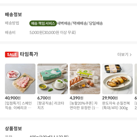
기
배송정보
배송방법
새벽배송
택배배송
당일배송
배송 책임 서비스
배송비
5,000원(30,000원 이상 무료)
타임특가
더보기
40,900
6,700
4,390
29,900
6
원
원
원
원
[입점특가] 스페인
[항공직송] 리코타
[농할20%쿠폰] 자
완도자숙 손질전복
직송. 이베리코 삼
치즈
연이란 유정란 (10
(특대/4미) 300g
2
겹덧살 베요타
구)
상품정보