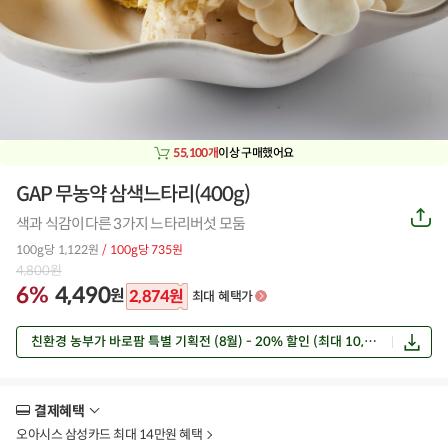
55,100개
이상 구매했어요
GAP 무농약 삼색느타리(400g)
공
색과 식감이다른 3가지 느타리버섯 모둠
유
하
100g당 1,122원
/ 100g당 735원
기
4,800
원
6%
4,490
원
2,874
원
최대 혜택가
친환경 농부가 바로팜 특별 기획전 (8월) - 20% 할인 (최대 10,000원)
결제혜택
더
보
오아시스 삼성카드 최대 14만원 혜택