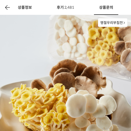
색
바
구
상품정보
후기
2,481
상품문의
니
명절우리부침전
상공인
농축산물할인
찬들마루
주문/배송
고객센터