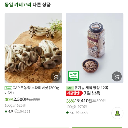
동일 카테고리
다른 상품
장
장
바
바
구
구
GAP 무농약 느타리버섯 (200g
유기농 세척 영양 12곡
니
니
7일 남음
x 2개)
에
에
지금할인!
담
담
2,500
30%
원
3,600
원
기
19,410
기
36%
원
30,500
원
100g당 625원
100g당 970원
4.9
104,661
5.0
1,468
마
이
페
이