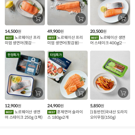
가
할
장
장
장
바
바
바
인
구
구
구
14,500
49,900
20,500
원
원
원
니
니
니
이
에
에
에
노르웨이산 프리
노르웨이산 프리
노르웨이산 생연
담
담
담
미엄 생연어(횟감
미엄 생연어(횟감용)
어 스테이크 400g(2조
기
기
기
벤
용)250g.1팩
1kg
각)
트
한정특가
타임특가
장
장
장
바
바
바
구
구
구
12,900
24,900
5,850
원
원
원
니
니
니
에
에
에
노르웨이산 생연
훈제연어 슬라이
[1등반찬]국내산 도라지
담
담
담
어 스테이크 250g (1팩)
스 180gx2개
오이무침(150g)
기
기
기