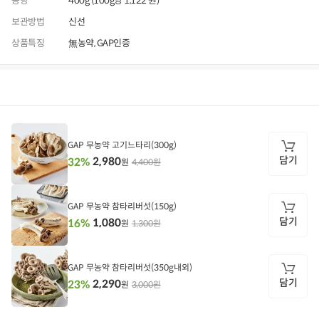
용량
400g (100g당 1,122 원)
보관방법
신선
상품특징
無농약, GAP인증
상품정보
후기
2,481
상품문의
상
품
정
GAP 무농약 고기느타리(300g)
보
담기
2,980
32%
4,400원
원
담
기
GAP 무농약 참타리버섯(150g)
담기
1,080
16%
1,300원
원
담
기
GAP 무농약 참타리버섯(350g내외)
담기
2,290
23%
3,000원
원
담
기