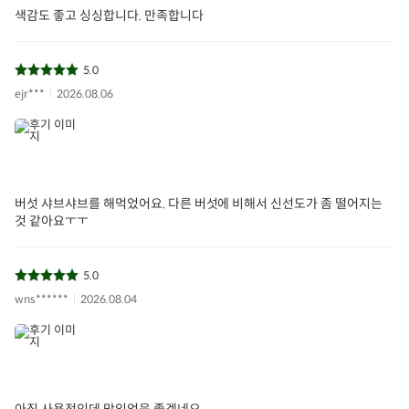
색감도 좋고 싱싱합니다. 만족합니다
무농약
삼색느타리
느타리
고기
삼색
아이들식단
지중해식단
오아시스반찬
5.0
ejr***
2026.08.06
상품필수정보
전자상거래 등에서의 상품정보 제공 고시에 따라 작성되었습니다.
상품명
무농약 삼색느타리(400g)
버섯 샤브샤브를 해먹었어요. 다른 버섯에 비해서 신선도가 좀 떨어지는
용량/수량/크기
400g
것 같아요ㅜㅜ
생산자 및 소재지
별도표기
5.0
소비자상담문의
오아시스 고객센터 (1577-0098)
wns******
2026.08.04
친환경 인증
무농약인증
아직 사용전인데 맛있었음 좋겠네요