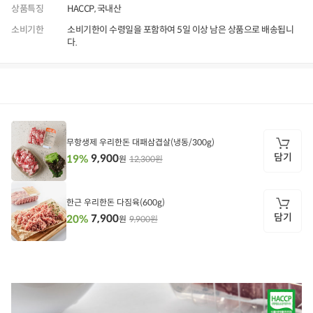
상품특징
HACCP, 국내산
소비기한
소비기한이 수령일을 포함하여 5일 이상 남은 상품으로 배송됩니
다.
상품정보
후기
1,762
상품문의
상
품
정
무항생제 우리한돈 대패삼겹살(냉동/300g)
보
담기
9,900
19%
12,300원
원
담
기
한근 우리한돈 다짐육(600g)
담기
7,900
20%
9,900원
원
담
기