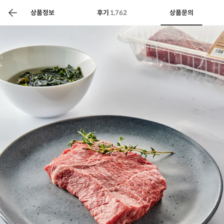
색
바
구
상품정보
후기
1,762
상품문의
니
상공인
농축산물할인
찬들마루
주문/배송
고객센터