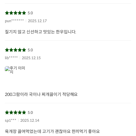
5.0
pun*******
2025.12.17
질기지 않고 신선하고 맛있는 한우입니다.
5.0
lib*****
2025.12.15
200그람이라 국이나 찌개끓이기 적당해요
se
2024한우데이
우리한우 국거리
1월1일
5.0
한우먹는날
아이들식단
지중해식단
sp1***
2025.12.14
육개장 끓여먹었는데 고기가 괜찮아요 한끼먹기 좋아요