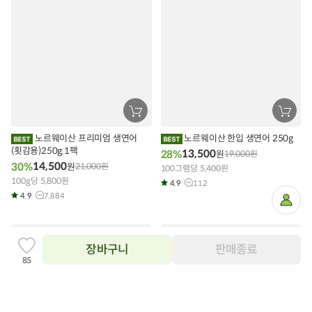
장
장
바
바
구
구
노르웨이산 프리미엄 생연어
노르웨이산 한입 생연어 250g
니
니
(횟감용)250g.1팩
에
에
13,500
28%
원
19,000
원
담
담
14,500
30%
원
21,000
원
기
100그램당 5,400원
기
100g당 5,800원
4.9
112
4.9
7,884
마
이
페
이
지
장바구니
판매종료
찜
85
하
기
추
가