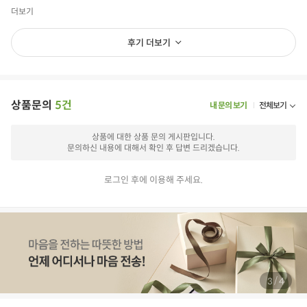
상품필수정보
더보기
전자상거래 등에서의 상품정보 제공 고시에 따라 작성되었습니다.
후기 더보기
상품명
우리한우 덩어리(200g)ㅣ우리농장
용량/수량/크기
200g
생산자 및 공급자
우리농장/경기도 성남시 중원구 갈마치로 288번길 14
상품문의
5건
내 문의 보기
전체보기
원산지
국내산
상품에 대한 상품 문의 게시판입니다.
문의하신 내용에 대해서 확인 후 답변 드리겠습니다.
제조년월일/품질유
전면 표기
지기한
로그인 후에 이용해 주세요.
축산법 등급표시/이
배송되는 상품에는 이력번호가 기재되어 있습니다
력관리 유무
-고기끼리 겹치게 되면 산소가 공급되지 않아 검붉게 변하게
됩니다. 개봉 후 고기와 산소가 접촉하게 되면 선홍색으로 돌
아오게 됩니다.
-비가열 제품이므로 반드시 가열 후 섭취하시기 바랍니다.
/
3
4
-함께 포장된 흡습제는 인체에 무해하나 식용이 아니므로 드
관련법상 표시사항
시지 마십시오.
-구입 후 반드시 보관 방법을 확인하여 주시고 개봉 후 빠른