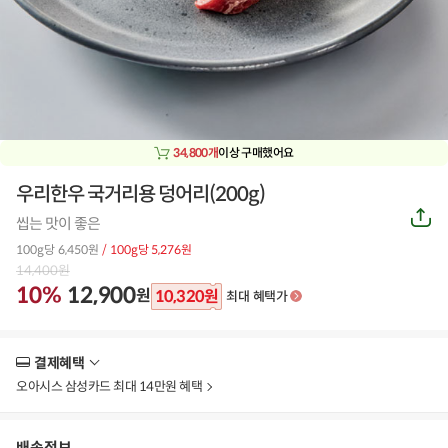
34,800개
이상 구매했어요
우리한우 국거리용 덩어리(200g)
공
씹는 맛이 좋은
유
하
100g당 6,450원
/ 100g당 5,276원
기
14,400
원
10%
12,900
원
10,320
원
최대 혜택가
결제혜택
더
보
오아시스 삼성카드 최대 14만원 혜택
기
배송정보