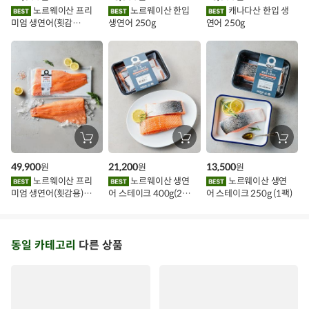
이
에
에
에
노르웨이산 프리
노르웨이산 한입
캐나다산 한입 생
담
담
담
미엄 생연어(횟감
생연어 250g
연어 250g
기
기
기
벤
용)250g.1팩
트
장
장
장
바
바
바
구
구
구
49,900
21,200
13,500
원
원
원
니
니
니
에
에
에
노르웨이산 프리
노르웨이산 생연
노르웨이산 생연
담
담
담
미엄 생연어(횟감용)
어 스테이크 400g(2조
어 스테이크 250g (1팩)
기
기
기
1kg
각)
동일 카테고리
다른 상품