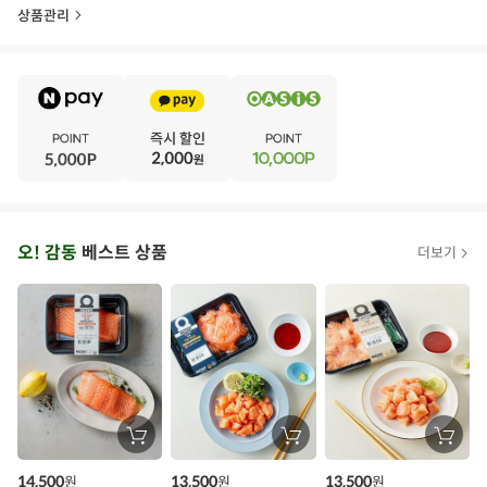
시간 내 섭취하시기 바랍니다.
상품관리
-이 제품은 돼지고기를 사용한 제품과 같은 제조시설에서 제
조하고 있습니다.
-본 제품은 공정거래위원회 고시 소비자분쟁해결 기준에 의
E
거 교환 또는 보상을 받을 수 있습니다.
·
V
·
보관/취급방법
냉장보관(-2~5℃)
E
·
N
·
T
오
오! 감동
베스트 상품
더보기
아
시
스
추
가
할
장
장
장
바
바
바
인
구
구
구
14,500
13,500
13,500
원
원
원
니
니
니