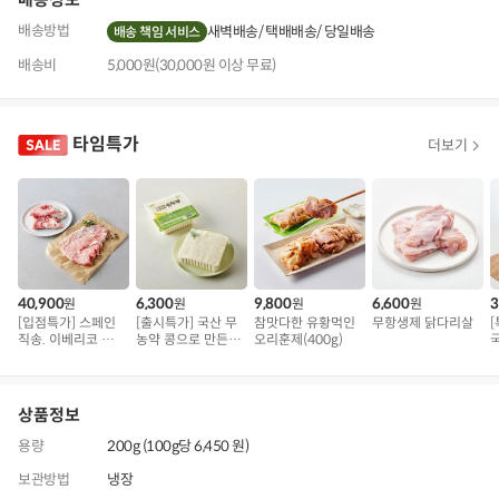
배송방법
새벽배송
택배배송
당일배송
배송 책임 서비스
배송비
5,000원(30,000원 이상 무료)
타임특가
더보기
40,900
6,300
9,800
6,600
3
원
원
원
원
[입점특가] 스페인
[출시특가] 국산 무
참맛다한 유황먹인
무항생제 닭다리살
직송. 이베리코 삼
농약 콩으로 만든
오리훈제(400g)
겹덧살 베요타
순두부
(
상품정보
용량
200g (100g당 6,450 원)
보관방법
냉장