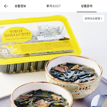
색
바
구
상품정보
후기
8,027
상품문의
니
오아시스반찬
상공인
농축산물할인
찬들마루
주문/배송
고객센터