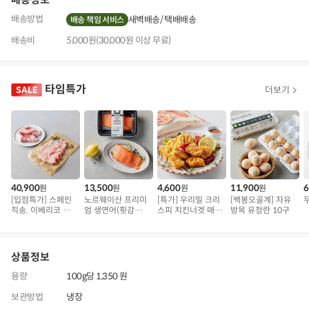
배송방법
새벽배송
택배배송
배송 책임 서비스
배송비
5,000원(30,000원 이상 무료)
타임특가
더보기
40,900
13,500
4,600
11,900
6
원
원
원
원
[입점특가] 스페인
노르웨이산 프리미
[특가] 우리밀 크리
[백봉오골계] 자유
직송. 이베리코 삼
엄 생연어(횟감
스피 치킨너겟 매운
방목 유정란 10구
겹덧살 베요타
용)250g.1팩
맛
상품정보
용량
100g당 1,350 원
보관방법
냉장