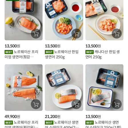
스
추
가
할
장
장
장
바
바
바
인
구
구
구
13,500
13,500
13,500
원
원
원
니
니
니
이
에
에
에
노르웨이산 프리
노르웨이산 한입
캐나다산 한입 생
담
담
담
미엄 생연어(횟감
생연어 250g
연어 250g
기
기
기
벤
용)250g.1팩
트
장
장
장
바
바
바
구
구
구
49,900
21,200
13,500
원
원
원
니
니
니
에
에
에
노르웨이산 프리
노르웨이산 생연
노르웨이산 생연
담
담
담
미엄 생연어(횟감용)
어 스테이크 400g(2조
어 스테이크 250g (1팩)