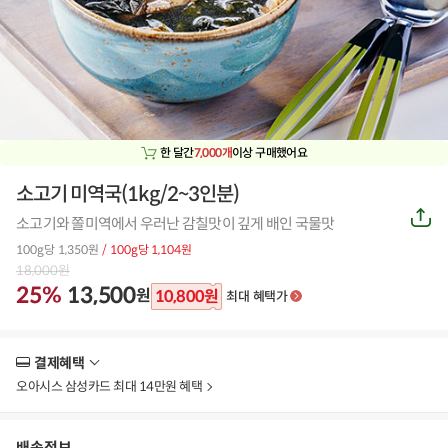
한 달간
7,000개
이상 구매했어요
소고기 미역국(1kg/2~3인분)
공
소고기와 쫄미역에서 우러난 감칠맛이 깊게 배인 국물맛
유
하
100g당 1,350원
/ 100g당 1,104원
기
18,000
원
25%
13,500
원
10,800
원
최대 혜택가
결제혜택
더
보
오아시스 삼성카드 최대 14만원 혜택
기
배송정보