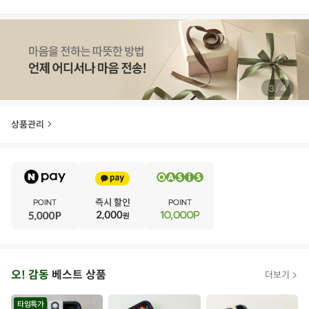
/
4
4
상품관리
E
·
V
·
E
·
N
·
T
오
오! 감동
베스트 상품
더보기
아
시
타임특가