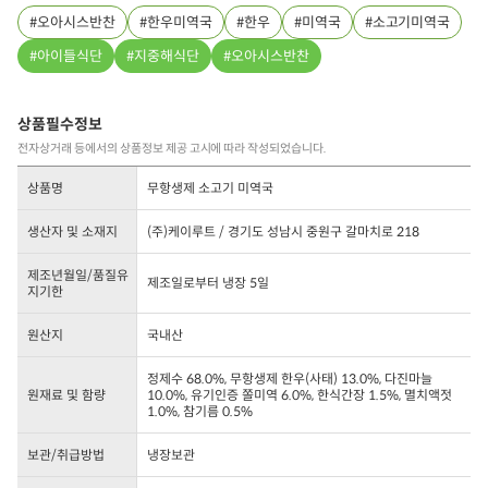
오아시스반찬
한우미역국
한우
미역국
소고기미역국
아이들식단
지중해식단
오아시스반찬
상품필수정보
전자상거래 등에서의 상품정보 제공 고시에 따라 작성되었습니다.
상품명
무항생제 소고기 미역국
생산자 및 소재지
(주)케이루트 / 경기도 성남시 중원구 갈마치로 218
제조년월일/품질유
제조일로부터 냉장 5일
지기한
원산지
국내산
정제수 68.0%, 무항생제 한우(사태) 13.0%, 다진마늘
원재료 및 함량
10.0%, 유기인증 쫄미역 6.0%, 한식간장 1.5%, 멸치액젓
1.0%, 참기름 0.5%
보관/취급방법
냉장보관