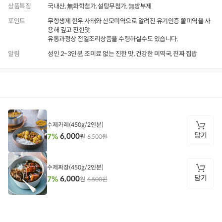
상품특징
국내산, 無화학첨가, 설탕무첨가, 無방부제
포인트
무항생제 한우 사태와 산모미역으로 알려진 유기인증 쫄미역을 사
용해 깊고 진한맛
유통과정상 전일조리상품을 수령하실수도 있습니다.
알림
성인 2~3인분, 조미료 없는 진한 맛, 건강한 미역국, 진짜 집밥
상품정보
후기
8,027
상품문의
상
품
정
수제카레(450g/2인분)
보
담기
6,000
7%
6,500원
원
담
기
수제짜장(450g/2인분)
담기
6,000
7%
6,500원
원
담
기