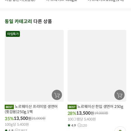
기
기
기
1kg
각)
동일 카테고리
다른 상품
타임특가
장
장
바
바
구
구
노르웨이산 프리미엄 생연어
노르웨이산 한입 생연어 250g
니
니
(횟감용)250g.1팩
에
에
13,500
28%
원
19,000
원
담
담
13,500
35%
원
21,000
원
기
100그램당 5,400원
기
100g당 5,400원
4.9
120
4.9
7,907