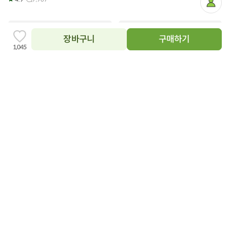
마
이
페
이
지
장바구니
구매하기
찜
1,045
하
기
추
닫
가
상품필수정보 이미지
기
이미지를 확대해서 볼 수 있습니다.
장
장
바
바
구
구
캐나다산 한입 생연어 250g
노르웨이산 프리미엄 생연어
니
니
에
(횟감용) 1kg
에
13,500
28%
원
19,000
원
담
담
49,900
9%
원
54,900
원
100그램당 5,400원
기
기
100g당 4,990원
4.9
59
4.9
5,354