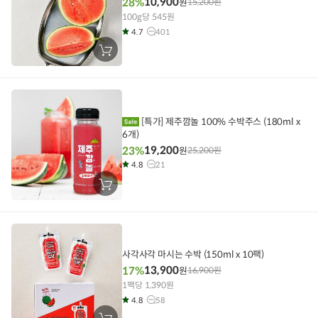
10,900
28%
원
15,200
원
100g당 545원
4.7
401
장
바
구
니
에
담
기
[특가] 제주깜놀 100% 수박주스 (180ml x
6개)
19,200
23%
원
25,200
원
4.8
21
장
바
구
니
에
담
기
사각사각 마시는 수박 (150ml x 10팩)
13,900
17%
원
16,900
원
1팩당 1,390원
4.8
58