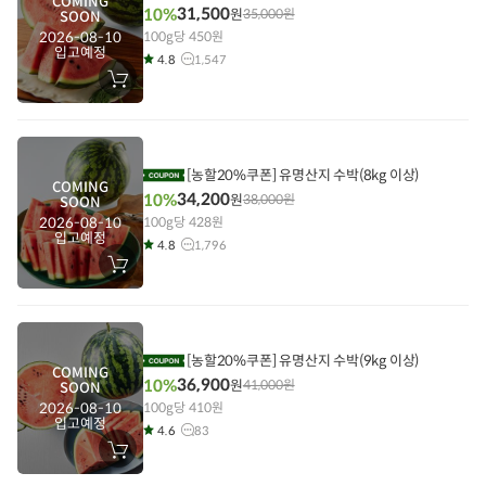
COMING
31,500
10%
원
35,000
원
SOON
2026-08-10
100g당 450원
입고예정
4.8
1,547
장
바
구
니
에
담
기
[농할20%쿠폰] 유명산지 수박(8kg 이상)
COMING
34,200
10%
원
38,000
원
SOON
2026-08-10
100g당 428원
입고예정
4.8
1,796
장
바
구
니
에
담
기
[농할20%쿠폰] 유명산지 수박(9kg 이상)
COMING
36,900
10%
원
41,000
원
SOON
2026-08-10
100g당 410원
입고예정
4.6
83
장
바
구