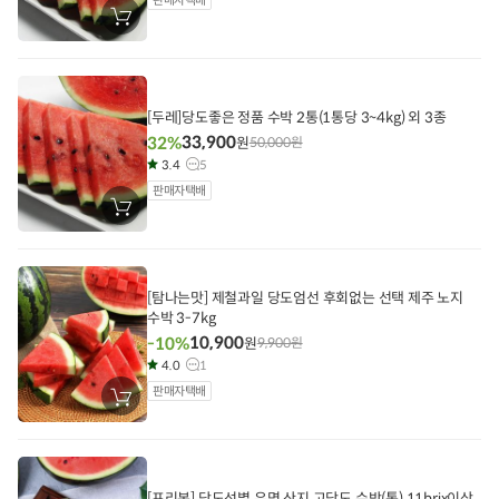
장
바
구
니
에
담
기
[두레]당도좋은 정품 수박 2통(1통당 3~4kg) 외 3종
33,900
32%
원
50,000
원
3.4
5
판매자택배
장
바
구
니
에
담
[탐나는맛] 제철과일 당도엄선 후회없는 선택 제주 노지
기
수박 3-7kg
10,900
-10%
원
9,900
원
4.0
1
판매자택배
장
바
구
니
에
담
기
[프리본] 당도선별 유명 산지 고당도 수박(통) 11brix이상