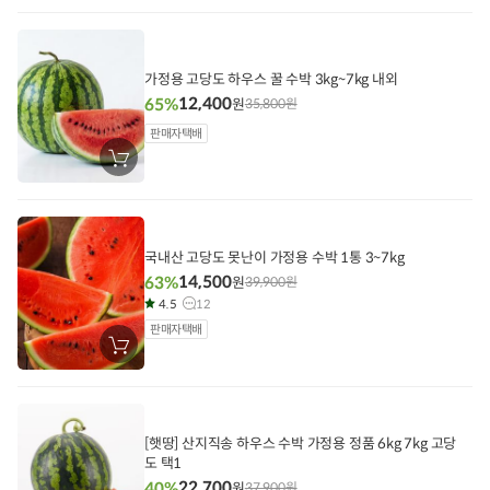
구
니
에
담
기
가정용 고당도 하우스 꿀 수박 3kg~7kg 내외
12,400
65%
원
35,800
원
판매자택배
장
바
구
니
에
담
기
국내산 고당도 못난이 가정용 수박 1통 3~7kg
14,500
63%
원
39,900
원
4.5
12
판매자택배
장
바
구
니
에
담
기
[햇땅] 산지직송 하우스 수박 가정용 정품 6kg 7kg 고당
도 택1
22,700
40%
원
37,900
원