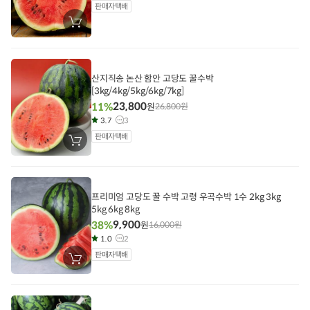
판매자택배
장
바
구
니
에
담
산지직송 논산 함안 고당도 꿀수박
기
[3kg/4kg/5kg/6kg/7kg]
23,800
11%
원
26,800
원
3.7
3
판매자택배
장
바
구
니
에
담
프리미엄 고당도 꿀 수박 고령 우곡수박 1수 2kg 3kg
기
5kg 6kg 8kg
9,900
38%
원
16,000
원
1.0
2
판매자택배
장
바
구
니
에
담