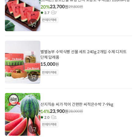
23,700
20%
원
29,800
원
3.7
7
판매자택배
장
바
구
니
에
담
기
별별농부 수박식빵 선물 세트 240g 2개입 수제 디저트
단체 답례품
15,000
원
판매자택배
장
바
구
니
에
담
기
산지직송 씨가 적어 간편한 씨적은수박 7-9kg
23,900
14%
원
28,000
원
2.0
1
판매자택배
장
바