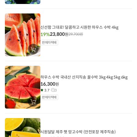
바
구
니
에
담
기
신선함 그대로! 달콤하고 시원한 하우스 수박 4kg
23,800
19%
원
29,700
원
판매자택배
장
바
구
니
에
담
기
하우스 수박 국내산 산지직송 꿀수박 3kg 4kg 5kg 6kg
16,300
원
3.7
3
판매자택배
장
바
구
니
에
담
기
시원달달 제주 햇 망고수박 (안전포장 제주직송)