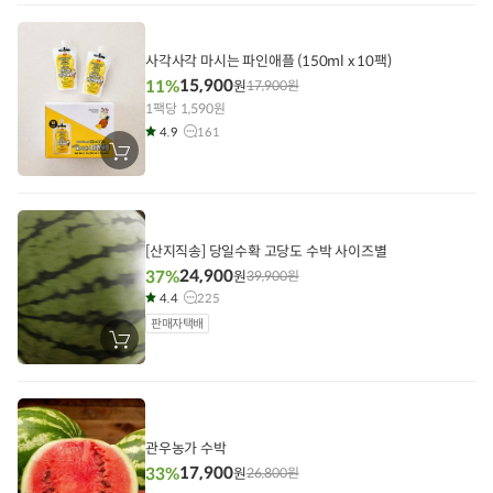
니
에
담
기
사각사각 마시는 파인애플 (150ml x 10팩)
15,900
11%
원
17,900
원
1팩당 1,590원
4.9
161
장
바
구
니
에
담
기
[산지직송] 당일수확 고당도 수박 사이즈별
24,900
37%
원
39,900
원
4.4
225
판매자택배
장
바
구
니
에
담
기
관우농가 수박
17,900
33%
원
26,800
원