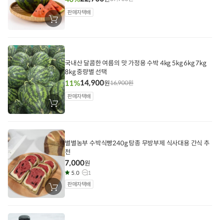
판매자택배
장
바
구
니
에
담
기
국내산 달콤한 여름의 맛 가정용 수박 4kg 5kg 6kg 7kg
8kg 중량별 선택
14,900
11%
원
16,900
원
판매자택배
장
바
구
니
에
담
별별농부 수박식빵240g 탕종 무방부제 식사대용 간식 추
기
천
7,000
원
5.0
1
판매자택배
장
바
구
니
에