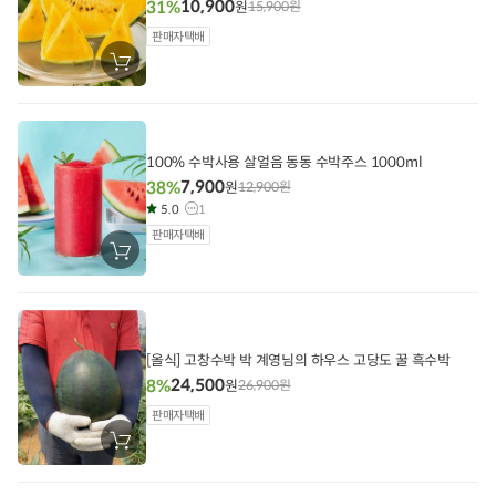
10,900
31%
원
15,900
원
판매자택배
장
바
구
니
에
담
기
100% 수박사용 살얼음 동동 수박주스 1000ml
7,900
38%
원
12,900
원
5.0
1
판매자택배
장
바
구
니
에
담
기
[올식] 고창수박 박 계영님의 하우스 고당도 꿀 흑수박
24,500
8%
원
26,900
원
판매자택배
장
바
구
니