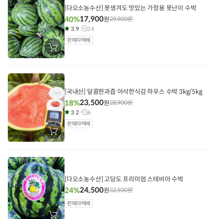
기
[다오소농수산] 못생겨도 맛있는 가정용 못난이 수박
17,900
40%
원
29,900
원
3.9
14
판매자택배
장
바
구
니
에
담
기
[국내산] 달콤한과즙 아삭한식감 하우스 수박 3kg/5kg
23,500
18%
원
28,900
원
3.2
6
판매자택배
장
바
구
니
에
담
기
[다오소농수산] 고당도 프리미엄 스테비아 수박
24,500
24%
원
32,500
원
판매자택배
장