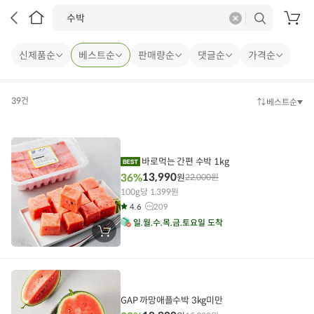
삭
검
제
색
장
바
구
신제품순
베스트순
판매량순
댓글순
가격순
니
39건
베스트순
정
렬
방
법
바로먹는 간편 수박 1kg
13,990
36%
원
22,000
원
100g당 1,399원
4.6
209
일
월
수
목
금
토
요일 도착
장
바
구
니
에
담
기
GAP 까망애플수박 3kg미만