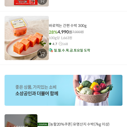
장
바
구
니
에
담
기
바로먹는 간편 수박 300g
4,990
28%
원
7,000
원
100g당 1,663원
4.7
168
일
월
수
목
금
토
요일 도착
장
바
구
니
에
담
기
[농할20%쿠폰] 유명산지 수박(7kg 이상)