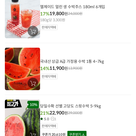
담
기
엘제이드 얼린 생 수박주스 180ml 6개입
19,800
17%
원
24,000
원
180g당 3,300원
판매자택배
장
바
구
니
에
담
기
국내산 상급 A급 가정용 수박 1통 4~7kg
11,900
14%
원
13,900
원
판매자택배
장
바
구
니
에
담
10%
당일수확 선별 고당도 스윗수박 5-9kg
기
22,900
21%
원
29,000
원
5.0
1
판매자택배
쿠폰
가
20,610
원
쿠폰받기