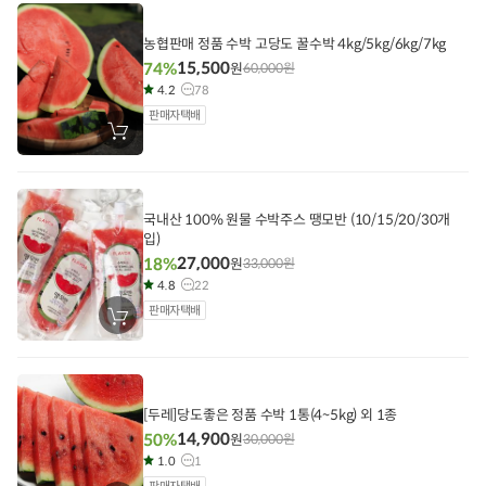
에
담
기
농협판매 정품 수박 고당도 꿀수박 4kg/5kg/6kg/7kg
15,500
74%
원
60,000
원
4.2
78
판매자택배
장
바
구
니
에
담
국내산 100% 원물 수박주스 땡모반 (10/15/20/30개
기
입)
27,000
18%
원
33,000
원
4.8
22
판매자택배
장
바
구
니
에
담
기
[두레]당도좋은 정품 수박 1통(4~5kg) 외 1종
14,900
50%
원
30,000
원
1.0
1
판매자택배