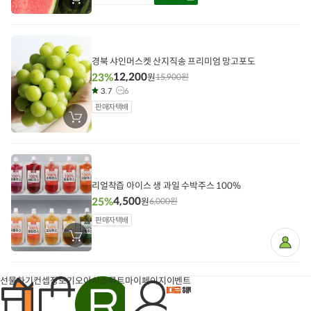
장
바
구
니
에
담
기
경북 샤인머스켓 산지직송 프리미엄 망고포도
12,200
23%
원
15,900
원
3.7
6
판매자택배
장
바
구
니
에
담
기
리얼착즙 아이스 생 과일 수박주스 100%
4,500
25%
원
6,000
원
판매자택배
장
마
바
이
구
페
니
이
에
지
선물하기
컨셉장보기
오아시스루트
마이페이지
이벤트
담
기