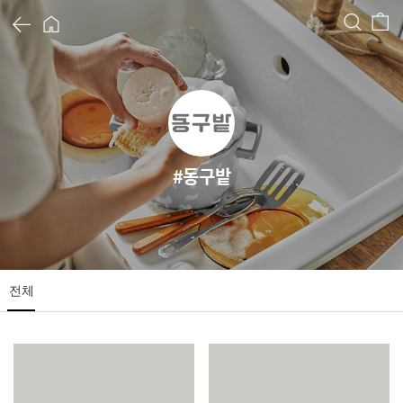
오
아
검
장
오
뒤
시
색
바
로
스
구
아
가
마
니
기
켓
시
가
기
스
마
켓
동구밭
상공인
농축산물할인
찬들마루
주문/배송
고객센터
전체