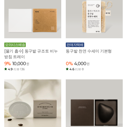
오아시스배송
판매자택배
[물기 흡수] 동구밭 규조토 비누
동구밭 천연 수세미 기본형
받침 트레이
9%
10,000
0%
4,000
원
원
4.9
리뷰 136
4.6
리뷰 8