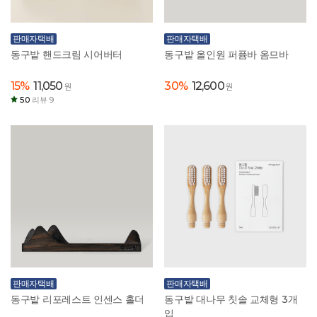
판매자택배
판매자택배
동구밭 핸드크림 시어버터
동구밭 올인원 퍼퓸바 옴므바
15%
11,050
30%
12,600
원
원
5.0
리뷰 9
판매자택배
판매자택배
동구밭 리포레스트 인센스 홀더
동구밭 대나무 칫솔 교체형 3개
입