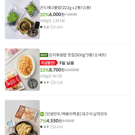
담
기
곤드레나물밥(222g x 2봉) (1봉)
6,000
20%
원
7,500
원
100g당 1,351원
5.0
7,450
장
바
구
니
에
담
김치볶음밥 맛집(300g*3봉) (1세트)
기
3일 남음
지금할인!
8,700
33%
원
13,000
원
100g당 967원
4.9
2,128
장
바
구
니
에
담
기
[인생만두/떡볶이짝꿍] 대구식 납작만두
4,550
7%
원
4,900
원
4.9
3,243