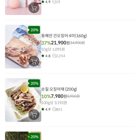
4.9
19
장
바
구
니
에
담
20%
기
동해안 건오징어 4미(160g)
21,900
37%
원
34,900
원
10g당 1,095원
4.8
2,254
장
바
구
니
에
담
20%
기
손질 오징어채 (200g)
7,980
10%
원
8,900
원
100g당 3,192원
4.9
801
장
바
구
니
에
담
20%