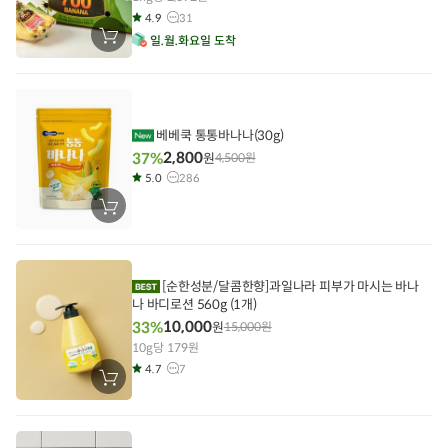
4.9
31
장
일
월
화
요일 도착
바
구
니
에
담
기
베베쿡 통통바나나(30g)
2,800
37%
원
4,500
원
5.0
286
장
바
구
니
에
담
[순한성분/달콤한향]과일나라 피부가 마시는 바나
기
나 바디로션 560g (1개)
10,000
33%
원
15,000
원
10g당 179원
4.7
7
장
바
구
니
에
담