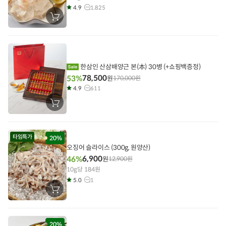
4.9
1,825
장
바
구
니
에
담
기
한삼인 산삼배양근 본(本) 30병 (+쇼핑백증정)
78,500
53%
원
170,000
원
4.9
611
장
바
구
니
에
타임특가
담
20%
기
오징어 슬라이스 (300g, 원양산)
6,900
46%
원
12,900
원
10g당 184원
5.0
1
장
바
구
니
에
담
20%