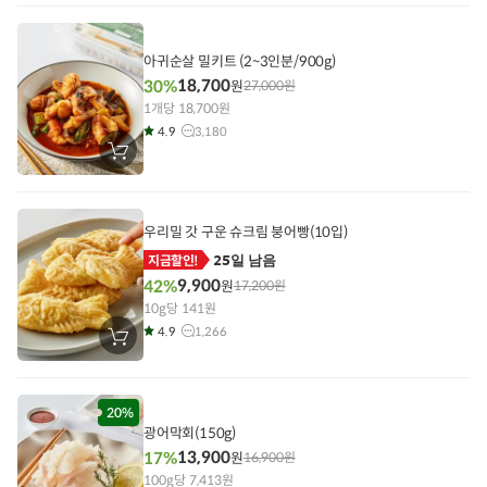
니
에
담
기
아귀순살 밀키트 (2~3인분/900g)
18,700
30%
원
27,000
원
1개당 18,700원
4.9
3,180
장
바
구
니
에
담
우리밀 갓 구운 슈크림 붕어빵(10입)
기
25일 남음
지금할인!
9,900
42%
원
17,200
원
10g당 141원
4.9
1,266
장
바
구
니
에
담
20%
기
광어막회(150g)
13,900
17%
원
16,900
원
100g당 7,413원