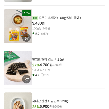
바
구
니
에
담
15%
기
오뚜기 스낵면 (108g*5입 | 묶음)
3,480
원
100g당 548원
5.0
876
장
바
구
니
에
담
기
한입만 현미 김스낵(25g)
4,700
27%
원
6,500
원
1개당 4,700원
4.9
513
장
바
구
니
에
담
기
국내산 반건조 임연수(220g)
5,900
26%
원
8,000
원