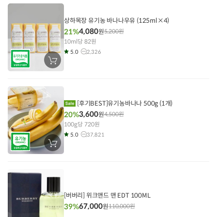
에
담
기
상하목장 유기농 바나나우유 (125ml×4)
4,080
21%
원
5,200
원
10ml당 82원
5.0
2,326
장
바
구
니
에
담
기
[후기BEST]유기농바나나 500g (1개)
3,600
20%
원
4,500
원
100g당 720원
5.0
37,821
장
바
구
니
에
담
기
[버버리] 위크앤드 맨 EDT 100ML
67,000
39%
원
110,000
원