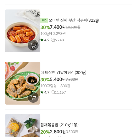
구
니
에
담
기
오마뎅 진짜 부산 떡볶이(322g)
7,400
30%
원
10,580
원
100g당 2,298원
4.9
6,248
장
바
구
니
에
담
기
더 바삭한 김말이튀김(300g)
5,400
30%
원
7,800
원
100그램당 1,800원
4.9
11,167
장
바
구
니
에
담
기
잡채볶음밥 (210g*1봉)
2,800
20%
원
3,500
원