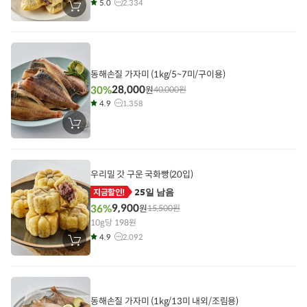
5.0
2,334
장
바
구
니
에
담
기
동해손질 가자미 (1kg/5~7미/구이용)
28,000
30%
원
40,000
원
4.9
1,358
장
바
구
니
에
담
우리밀 갓 구운 국화빵(20입)
기
25일 남음
지금할인!
9,900
36%
원
15,500
원
10g당 198원
4.9
2,092
장
바
구
니
에
담
기
동해손질 가자미 (1kg/13미 내외/조림용)