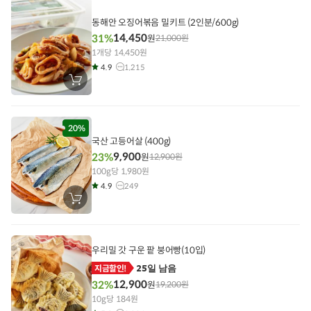
에
담
기
동해안 오징어볶음 밀키트 (2인분/600g)
14,450
31%
원
21,000
원
1개당 14,450원
4.9
1,215
장
바
구
니
에
담
20%
기
국산 고등어살 (400g)
9,900
23%
원
12,900
원
100g당 1,980원
4.9
249
장
바
구
니
에
담
우리밀 갓 구운 팥 붕어빵(10입)
기
25일 남음
지금할인!
12,900
32%
원
19,200
원
10g당 184원