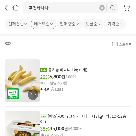
삭
검
제
색
장
바
구
신제품순
베스트순
판매량순
댓글순
가격순
니
832건
베스트순
정
렬
방
법
유기농 바나나 1kg (1개)
6,800
22%
원
8,800
원
100그램당 680원
4.9
8,251
장
바
구
니
에
담
[박스]700m 고산지 바나나 (13kg내외 /10-12송
기
이 )
35,000
35%
원
54,000
원
1kg당 2,692원