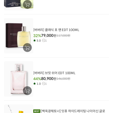
장
바
구
니
에
담
기
[버버리] 클래식 포 맨 EDT 100ML
79,000
32%
원
117,000
원
5.0
1
장
바
구
니
에
담
기
[버버리] 브릿 쉬어 EDT 100ML
80,900
44%
원
146,000
원
1.0
1
장
바
구
니
에
담
[백옥광채토너] 잇퓨 하이드레이팅 나이아신 글로
기