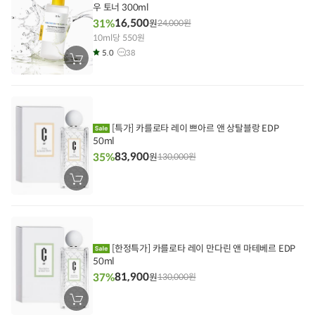
우 토너 300ml
16,500
31%
원
24,000
원
10ml당 550원
5.0
38
장
바
구
니
에
담
기
[특가] 카를로타 레이 쁘아르 앤 상탈블랑 EDP
50ml
83,900
35%
원
130,000
원
장
바
구
니
에
담
기
[한정특가] 카를로타 레이 만다린 앤 마테베르 EDP
50ml
81,900
37%
원
130,000
원
장
바