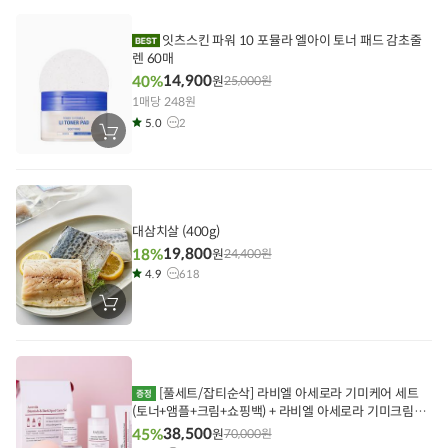
니
에
담
잇츠스킨 파워 10 포뮬라 엘아이 토너 패드 감초줄
기
렌 60매
14,900
40%
원
25,000
원
1매당 248원
5.0
2
장
바
구
니
에
담
기
대삼치살 (400g)
19,800
18%
원
24,400
원
4.9
618
장
바
구
니
에
담
기
[풀세트/잡티순삭] 라비엘 아세로라 기미케어 세트
(토너+앰플+크림+쇼핑백) + 라비엘 아세로라 기미크림
10ml [미니어처]
38,500
45%
원
70,000
원