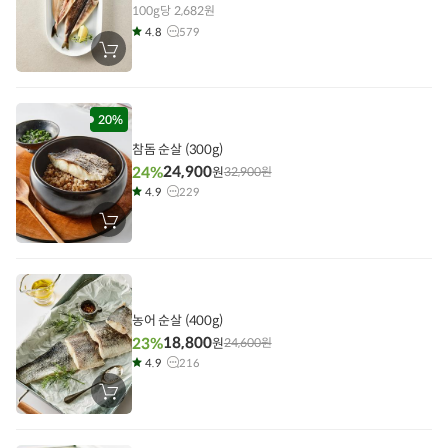
100g당 2,682원
4.8
579
장
바
구
니
에
담
20%
기
참돔 순살 (300g)
24,900
24%
원
32,900
원
4.9
229
장
바
구
니
에
담
기
농어 순살 (400g)
18,800
23%
원
24,600
원
4.9
216
장
바
구
니