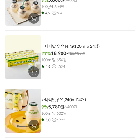
9%
원
100g당 604원
4.9
264
장
바
구
니
에
담
기
바나나맛 우유 MiNi(120ml x 24입)
18,900
27%
원
25,900
원
100ml당 656원
4.9
1,024
장
바
구
니
에
담
기
바나나맛우유(240ml*4개)
5,780
9%
원
6,400
원
100ml당 602원
5.0
2,922
장
바
구
니