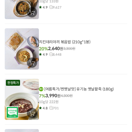
10g당 133원
4.9
9,627
장
바
구
니
에
담
기
치킨데리야끼 볶음밥 (210g*1봉)
2,640
20%
원
3,300
원
4.9
8,448
장
바
구
니
에
한정특가
담
기
[여름특가/찐옛날맛] 유기농 옛날팥죽 (180g)
3,990
7%
원
4,300
원
10g당 222원
4.8
701
장
바
구
니
에