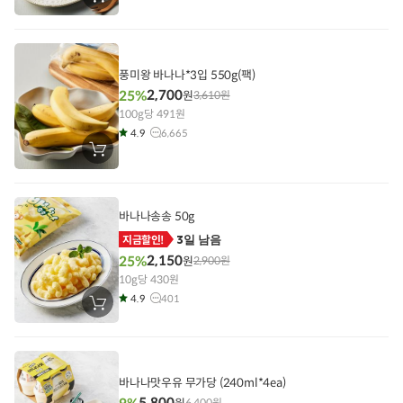
바
구
니
에
담
기
풍미왕 바나나*3입 550g(팩)
2,700
25%
원
3,610
원
100g당 491원
4.9
6,665
장
바
구
니
에
담
바나나송송 50g
기
3일 남음
지금할인!
2,150
25%
원
2,900
원
10g당 430원
4.9
401
장
바
구
니
에
담
기
바나나맛우유 무가당 (240ml*4ea)
5,800
6,400
원