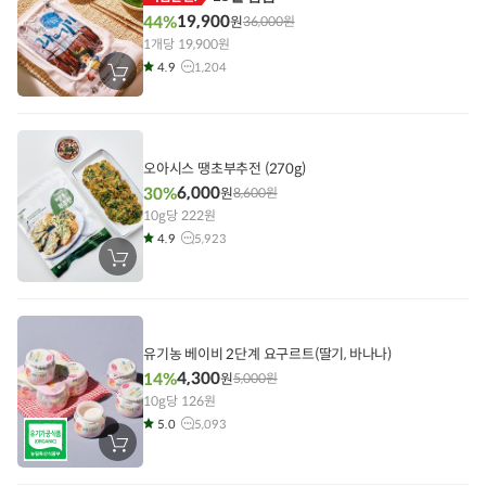
19,900
44%
원
36,000
원
1개당 19,900원
4.9
1,204
장
바
구
니
에
담
기
오아시스 땡초부추전 (270g)
6,000
30%
원
8,600
원
10g당 222원
4.9
5,923
장
바
구
니
에
담
기
유기농 베이비 2단계 요구르트(딸기, 바나나)
4,300
14%
원
5,000
원
10g당 126원
5.0
5,093
장
바
구