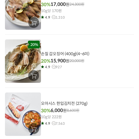
17,000
30%
원
24,300
원
10g당 170원
4.9
1,310
장
바
구
니
에
담
20%
기
손질 갑오징어 (400g)(4~6미)
15,900
20%
원
20,000
원
4.9
927
장
바
구
니
에
담
기
오아시스 한입김치전 (270g)
6,000
30%
원
8,600
원
10g당 222원
4.9
7,563
장
바
구