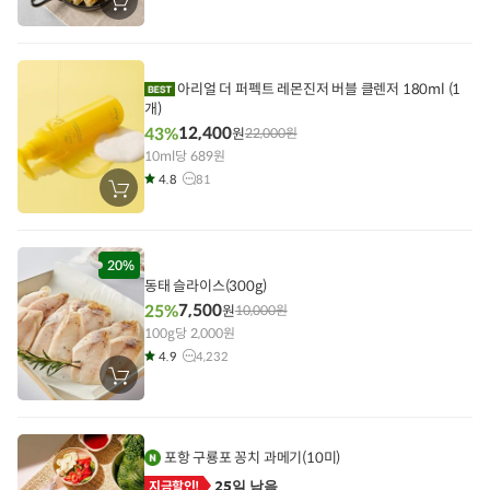
장
바
구
니
에
담
아리얼 더 퍼펙트 레몬진저 버블 클렌저 180ml (1
기
개)
12,400
43%
원
22,000
원
10ml당 689원
4.8
81
장
바
구
니
에
담
20%
기
동태 슬라이스(300g)
7,500
25%
원
10,000
원
100g당 2,000원
4.9
4,232
장
바
구
니
에
담
포항 구룡포 꽁치 과메기(10미)
기
25일 남음
지금할인!