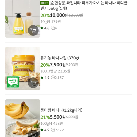
[순한성분]과일나라 피부가 마시는 바나나 바디클
기
렌저 560g (1개)
10,000
20%
원
12,500
원
10g당 179원
4.8
4
장
바
구
니
에
담
기
유기농 바나나칩 (370g)
7,900
20%
원
9,900
원
100그램당 2,135원
4.9
2,157
장
바
구
니
에
담
기
풍미왕 바나나(1.2kg내외)
5,500
21%
원
6,990
원
100g당 458원
4.9
9,672
장