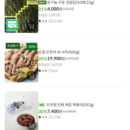
기
유기농 구운 김밥김(10매/23g)
4,000
31%
원
5,800
원
10g당 1,391원
5.0
22,985
장
바
구
니
에
한정특가
담
20%
기
손질 오징어 (4~6미/600g)
19,900
20%
원
24,900
원
100g당 2,653원
4.9
260
장
바
구
니
에
담
기
오마뎅 진짜 짜장 떡볶이(352g)
7,400
30%
원
10,580
원
4.9
1,708
장